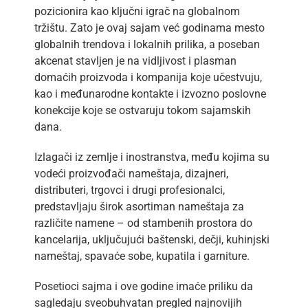
pozicionira kao ključni igrač na globalnom
tržištu. Zato je ovaj sajam već godinama mesto
globalnih trendova i lokalnih prilika, a poseban
akcenat stavljen je na vidljivost i plasman
domaćih proizvoda i kompanija koje učestvuju,
kao i međunarodne kontakte i izvozno poslovne
konekcije koje se ostvaruju tokom sajamskih
dana.
Izlagači iz zemlje i inostranstva, među kojima su
vodeći proizvođači nameštaja, dizajneri,
distributeri, trgovci i drugi profesionalci,
predstavljaju širok asortiman nameštaja za
različite namene – od stambenih prostora do
kancelarija, uključujući baštenski, dečji, kuhinjski
nameštaj, spavaće sobe, kupatila i garniture.
Posetioci sajma i ove godine imaće priliku da
sagledaju sveobuhvatan pregled najnovijih