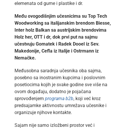
elemenata od gume i plastike i dr.
Među ovogodišnjim učesnicima su Top Tech
Woodworking sa italijanskim brendom Biesse,
Inter holz Balkan sa austrijskim brendovima
Holz her, OTT i dr, dok prvi put na sajmu
učestvuju Gomatek i Radek Dooel iz Sev.
Makedonije, Cefla iz Italije i Ostrmann iz
Nemačke.
Međusobna saradnja učesnika oba sajma,
posebno sa inostranim kupcima i poslovnim
posetiocima kojih je svake godine sve više na
ovom događaju, dodatno je pojačana
sprovođenjem
programa b2b
, koji već kroz
predsajamke aktivnostu umrežava učesnike i
organizuje njihove kontakte.
Sajam nije samo izložbeni prostor već i