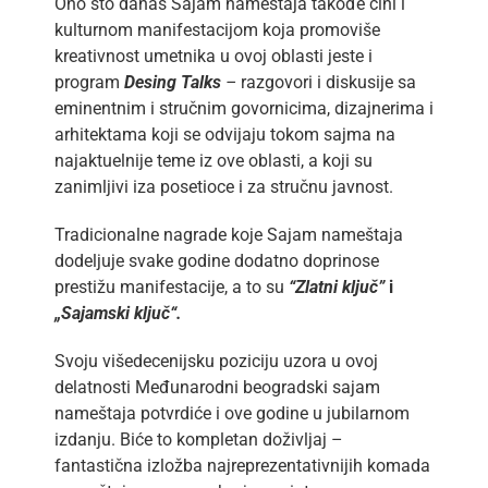
Ono što danas Sajam nameštaja takođe čini i
kulturnom manifestacijom koja promoviše
kreativnost umetnika u ovoj oblasti jeste i
program
Desing Talks
–
razgovori i diskusije sa
eminentnim i stručnim govornicima, dizajnerima i
arhitektama koji se odvijaju tokom sajma na
najaktuelnije teme iz ove oblasti, a koji su
zanimljivi iza posetioce i za stručnu javnost.
Tradicionalne nagrade koje Sajam nameštaja
dodeljuje svake godine dodatno doprinose
prestižu manifestacije, a to su
“Zlatni ključ”
i
„Sajamski ključ“.
Svoju višedecenijsku poziciju uzora u ovoj
delatnosti Međunarodni beogradski sajam
nameštaja potvrdiće i ove godine u jubilarnom
izdanju. Biće to kompletan doživljaj –
fantastična izložba najreprezentativnijih komada