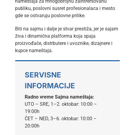
nameštaja za mnogobrojnu zaintrersovanu
publiku, poslovni susret profesionalaca i mesto
gde se ostvaruju poslovne prilike.
Biti na sajmu i dalje je stvar prestiža, jer je sajam
živa i dinamična platforma koja spaja
proizvođače, distrbutere i uvoznike, dizajnere i
kupce nameštaja.
SERVISNE
INFORMACIJE
Radno vreme Sajma nameštaja:
UTO – SRE, 1–2. oktobar: 10:00 –
19:00h
ČET – NED, 3–6. oktobar: 10:00 –
20:00h