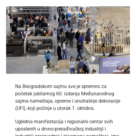
lat
View
Larger
Image
Na Beogradskom sajmu sve je spremno za
početak jubilarnog 60. izdanja Međunarodnog
sajma nameštaja, opreme i unutrašnje dekoracije
(UFI), koji počinje u utorak 1. oktobra.
Ugledna manifestacija i regionalni centar svih
uposlenih u drvno-prerađivačkoj industriji i