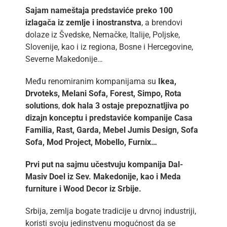
Sajam nameštaja predstaviće preko 100
izlagača iz zemlje i inostranstva
, a brendovi
dolaze iz Švedske, Nemačke, Italije, Poljske,
Slovenije, kao i iz regiona, Bosne i Hercegovine,
Severne Makedonije…
Među renomiranim kompanijama su
Ikea,
Drvoteks, Melani Sofa, Forest, Simpo, Rota
solutions
,
dok hala 3 ostaje prepoznatljiva po
dizajn konceptu i predstaviće kompanije Casa
Familia, Rast, Garda, Mebel Jumis Design, Sofa
Sofa, Mod Project, Mobello, Furnix…
Prvi put na sajmu učestvuju kompanija Dal-
Masiv Doel iz Sev. Makedonije, kao i Meda
furniture i Wood Decor iz Srbije.
Srbija, zemlja bogate tradicije u drvnoj industriji,
koristi svoju jedinstvenu mogućnost da se