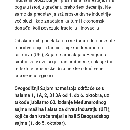
industriji proizvodnje i plasmana nameštaja, ima
bogatu istoriju građenu preko šest decenija. Ne
samo da predstavlja srž srpske drvne industrije,
već služi i kao značajan kulturni i ekonomski
događaj koji povezuje tradiciju i inovaciju.
Od skromnih početaka do međunarodno priznate
manifestacije i članice Unije međunarodnih
sajmova (UFI), Sajam nameštaja u Beogradu
simbolizuje evoluciju i rast industrije, dok ujedno
reflektuje umetničke dizajnerske i društvene
promene u regionu.
Ovogodišnji Sajam nameštaja održaće se u
halama 1, 1A, 2, 3 i 3A od 1. do 6. oktobra, uz
takođe jubilarno 60. izdanje Međunarodnog
sajma mašina i alata za drvnu industriju (UFI),
koji će dan kraće trajati u hali 5 Beogradskog
sajma (1. do 5. oktobar).