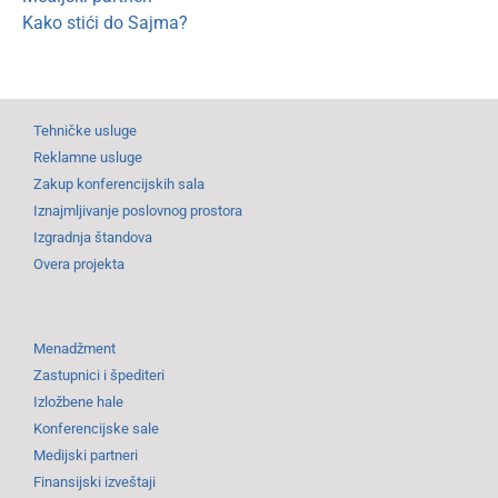
Kako stići do Sajma?
Tehničke usluge
Reklamne usluge
Zakup konferencijskih sala
Iznajmljivanje poslovnog prostora
Izgradnja štandova
Overa projekta
Menadžment
Zastupnici i špediteri
Izložbene hale
Konferencijske sale
Medijski partneri
Finansijski izveštaji