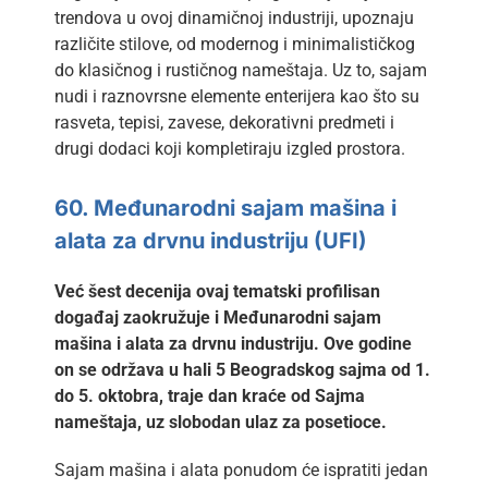
trendova u ovoj dinamičnoj industriji, upoznaju
različite stilove, od modernog i minimalističkog
do klasičnog i rustičnog nameštaja. Uz to, sajam
nudi i raznovrsne elemente enterijera kao što su
rasveta, tepisi, zavese, dekorativni predmeti i
drugi dodaci koji kompletiraju izgled prostora.
60. Međunarodni sajam mašina i
alata za drvnu industriju (UFI)
Već šest decenija ovaj tematski profilisan
događaj zaokružuje i
Međunarodni sajam
mašina i alata za drvnu industriju. Ove godine
on se održava u hali 5 Beogradskog sajma od 1.
do 5. oktobra, traje dan kraće od Sajma
nameštaja, uz slobodan ulaz za posetioce.
Sajam mašina i alata ponudom će ispratiti jedan