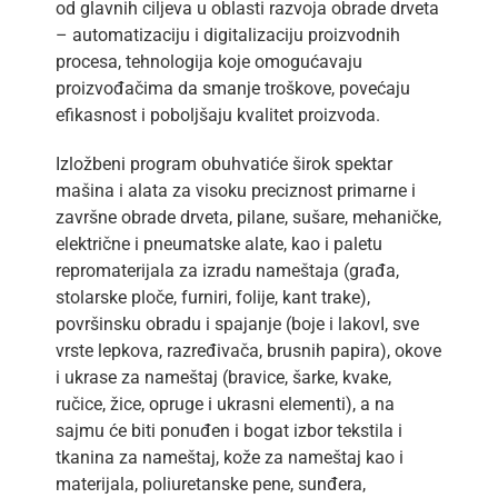
od glavnih ciljeva u oblasti razvoja obrade drveta
– automatizaciju i digitalizaciju proizvodnih
procesa, tehnologija koje omogućavaju
proizvođačima da smanje troškove, povećaju
efikasnost i poboljšaju kvalitet proizvoda.
Izložbeni program obuhvatiće širok spektar
mašina i alata za visoku preciznost primarne i
završne obrade drveta, pilane, sušare, mehaničke,
električne i pneumatske alate, kao i paletu
repromaterijala za izradu nameštaja (građa,
stolarske ploče, furniri, folije, kant trake),
površinsku obradu i spajanje (boje i lakovI, sve
vrste lepkova, razređivača, brusnih papira), okove
i ukrase za nameštaj (bravice, šarke, kvake,
ručice, žice, opruge i ukrasni elementi), a na
sajmu će biti ponuđen i bogat izbor tekstila i
tkanina za nameštaj, kože za nameštaj kao i
materijala, poliuretanske pene, sunđera,