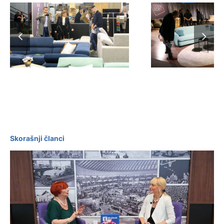
Sajam name
Počeo Sajam
Sve sprem
nameštaja
sredu 8. o
Skorašnji članci