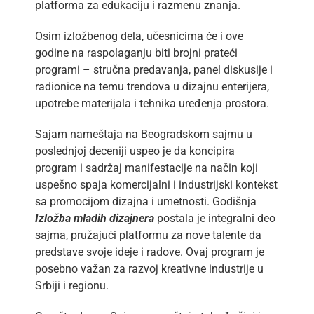
platforma za edukaciju i razmenu znanja.
Osim izložbenog dela, učesnicima će i ove
godine na raspolaganju biti brojni prateći
programi – stručna predavanja, panel diskusije i
radionice na temu trendova u dizajnu enterijera,
upotrebe materijala i tehnika uređenja prostora.
Sajam nameštaja na Beogradskom sajmu u
poslednjoj deceniji uspeo je da koncipira
program i sadržaj manifestacije na način koji
uspešno spaja komercijalni i industrijski kontekst
sa promocijom dizajna i umetnosti. Godišnja
Izložba mladih dizajnera
postala je integralni deo
sajma, pružajući platformu za nove talente da
predstave svoje ideje i radove. Ovaj program je
posebno važan za razvoj kreativne industrije u
Srbiji i regionu.