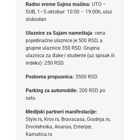
Radno vreme Sajma mašina:
UTO –
SUB, 1–5.oktobar: 10:00 – 19:00h, ulaz
slobodan
Ulaznice za Sajam nameštaja
: cena
pojedinačne ulaznice je 500 RSD, a
grupne ulaznice 350 RSD. Grupna
ulaznica za đake i studente (uz spisak ili
indeks): 250 RSD.
Poslovna propusnica:
3500 RSD
Parking za automobile:
200 RSD po
satu
Medijski partneri manifestacije:
Style.rs, Krov.rs, Bravacasa, Gradnja.rs,
Drvotehnika, Ananas, Enterijer,
Kamatica.rs