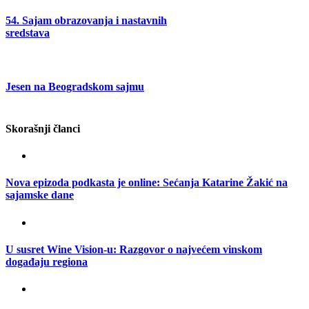
54. Sajam obrazovanja i nastavnih
sredstava
Jesen na Beogradskom sajmu
Skorašnji članci
Nova epizoda podkasta je online: Sećanja Katarine Žakić na
sajamske dane
U susret Wine Vision-u: Razgovor o najvećem vinskom
događaju regiona