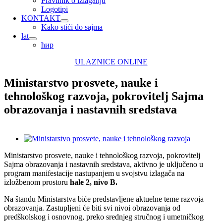
Pravilnik o izlaganju
Logotipi
KONTAKT
Kako stići do sajma
lat
ћир
ULAZNICE ONLINE
Ministarstvo prosvete, nauke i
tehnološkog razvoja, pokrovitelj Sajma
obrazovanja i nastavnih sredstava
View
Larger
Ministarstvo prosvete, nauke i tehnološkog razvoja, pokrovitelj
Image
Sajma obrazovanja i nastavnih sredstava, aktivno je uključeno u
program manifestacije nastupanjem u svojstvu izlagača na
izložbenom prostoru
hale 2, nivo B.
Na štandu Ministarstva biće predstavljene aktuelne teme razvoja
obrazovanja. Zastupljeni će biti svi nivoi obrazovanja od
predškolskog i osnovnog, preko srednjeg stručnog i umetničkog