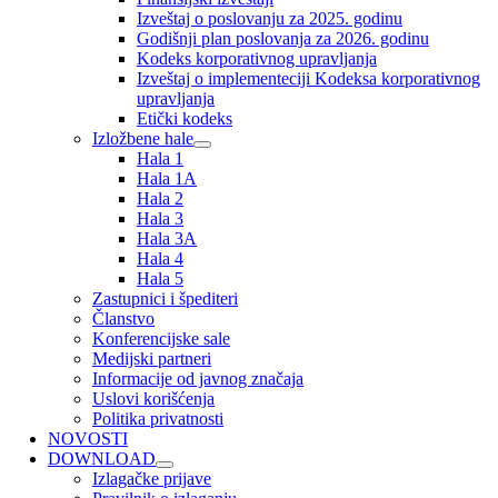
Izveštaj o poslovanju za 2025. godinu
Godišnji plan poslovanja za 2026. godinu
Kodeks korporativnog upravljanja
Izveštaj o implementeciji Kodeksa korporativnog
upravljanja
Etički kodeks
Izložbene hale
Hala 1
Hala 1A
Hala 2
Hala 3
Hala 3A
Hala 4
Hala 5
Zastupnici i špediteri
Članstvo
Konferencijske sale
Medijski partneri
Informacije od javnog značaja
Uslovi korišćenja
Politika privatnosti
NOVOSTI
DOWNLOAD
Izlagačke prijave