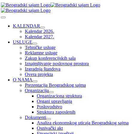
Skip
to
content
Toggle
Navigation
KALENDAR
Kalendar 2026.
Kalendar 2027.
USLUGE
Tehničke usluge
Reklamne usluge
Zakup konferencijskih sala
Iznajmljivanje poslovnog prostora
Izgradnja štandova
Overa projekta
O NAMA
Prezentacija Beogradskog sajma
Organizacija
Organizaciona struktura
Organi upravljanja
Poslovodstvo
Struktura zaposlenih
Dokumenti
Analiza ekonomskog uticaja Beogradskog sajma
Osnivački akt
Finansijski izveštaji