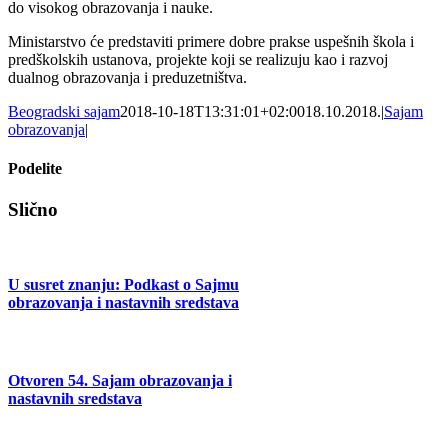
do visokog obrazovanja i nauke.
Ministarstvo će predstaviti primere dobre prakse uspešnih škola i
predškolskih ustanova, projekte koji se realizuju kao i razvoj
dualnog obrazovanja i preduzetništva.
Beogradski sajam
2018-10-18T13:31:01+02:00
18.10.2018.
|
Sajam
obrazovanja
|
Podelite
Facebook
X
Tumblr
Pinterest
Email
Slično
U susret znanju: Podkast o Sajmu
obrazovanja i nastavnih sredstava
Otvoren 54. Sajam obrazovanja i
nastavnih sredstava