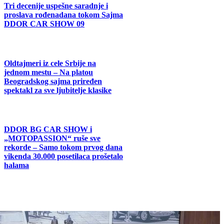
Tri decenije uspešne saradnje i
proslava rođenadana tokom Sajma
DDOR CAR SHOW 09
Oldtajmeri iz cele Srbije na
jednom mestu – Na platou
Beogradskog sajma priređen
spektakl za sve ljubitelje klasike
DDOR BG CAR SHOW i
„MOTOPASSION“ ruše sve
rekorde – Samo tokom prvog dana
vikenda 30.000 posetilaca prošetalo
halama