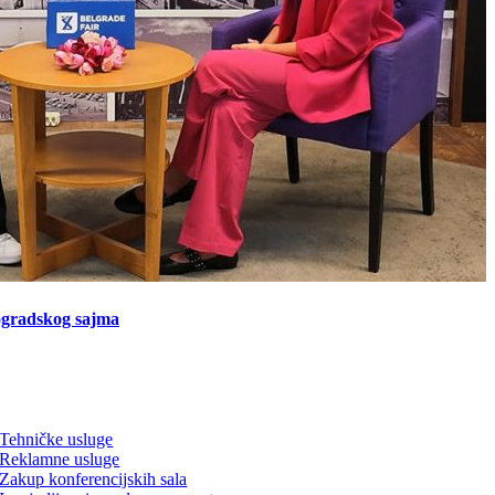
ogradskog sajma
Tehničke usluge
Reklamne usluge
Zakup konferencijskih sala