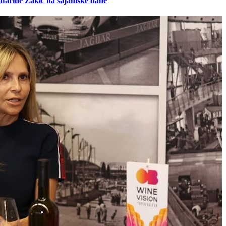
atarine Žakić na sajamske dane