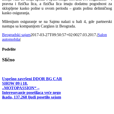
pravna i fizička lica, a fizička lica imaju dodatnu pogodnost za
sklopljene kasko polise u ovom periodu – gratis polisu delimičnog
kasko osiguranja.
Milenijum osiguranje se na Sajmu nalazi u hali 4, gde partnerski
nastupa sa kompanijom Carglass iz Beograda.
Beogradski sajam
2017-03-27T09:50:57+02:00
27.03.2017.
|
Salon
automobila
|
Podelite
Facebook
X
Tumblr
Pinterest
Email
Slično
Uspešno završeni DDOR BG CAR
SHOW 09 i 18.
„MOTOPASSION“ –
Interesovanje posetilaca veće nego
ikada, 137.268 ljudi posetilo sajam