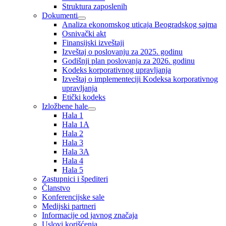
Struktura zaposlenih
Dokumenti
Analiza ekonomskog uticaja Beogradskog sajma
Osnivački akt
Finansijski izveštaji
Izveštaj o poslovanju za 2025. godinu
Godišnji plan poslovanja za 2026. godinu
Kodeks korporativnog upravljanja
Izveštaj o implementeciji Kodeksa korporativnog
upravljanja
Etički kodeks
Izložbene hale
Hala 1
Hala 1A
Hala 2
Hala 3
Hala 3A
Hala 4
Hala 5
Zastupnici i špediteri
Članstvo
Konferencijske sale
Medijski partneri
Informacije od javnog značaja
Uslovi korišćenja