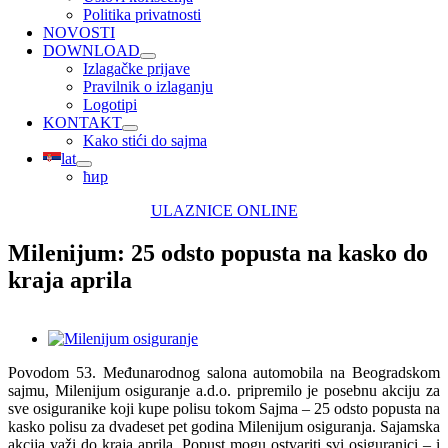
Politika privatnosti
NOVOSTI
DOWNLOAD
Izlagačke prijave
Pravilnik o izlaganju
Logotipi
KONTAKT
Kako stići do sajma
lat
ћир
ULAZNICE ONLINE
Milenijum: 25 odsto popusta na kasko do
kraja aprila
View
Larger
Povodom 53. Međunarodnog salona automobila na Beogradskom
Image
sajmu, Milenijum osiguranje a.d.o. pripremilo je posebnu akciju za
sve osiguranike koji kupe polisu tokom Sajma – 25 odsto popusta na
kasko polisu za dvadeset pet godina Milenijum osiguranja.
Sajamska
akcija važi do kraja aprila. Popust mogu ostvariti svi osiguranici – i