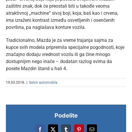
zaštitni znak, dok će preostali biti u takođe veoma
atraktivnoj „machine“ sivoj boji, koja, baš kao i crvena,
ima izraženi kontrast između osvetljenih i osenčenih
površina, pa naglašava konture vozila.
Tradicionalno, Mazda je za vreme trajanja sajma za
kupce svih modela pripremila specijalne pogodnosti, koje
značajno dodaju vrednost vozilu ili ga čine mnogo
dostupnijim nego inače – dodatan razlog svima da
posete Mazdin štand u hali 4.
19.03.2018.
|
Salon automobila
Podelite
Facebook
X
Tumblr
Pinterest
Email