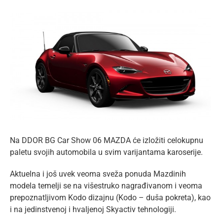
lat
View
Larger
Image
Na DDOR BG Car Show 06 MAZDA će izložiti celokupnu
paletu svojih automobila u svim varijantama karoserije.
Aktuelna i još uvek veoma sveža ponuda Mazdinih
modela temelji se na višestruko nagrađivanom i veoma
prepoznatljivom Kodo dizajnu (Kodo – duša pokreta), kao
i na jedinstvenoj i hvaljenoj Skyactiv tehnologiji.