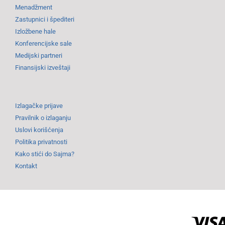
Menadžment
Zastupnici i špediteri
Izložbene hale
Konferencijske sale
Medijski partneri
Finansijski izveštaji
Izlagačke prijave
Pravilnik o izlaganju
Uslovi korišćenja
Politika privatnosti
Kako stići do Sajma?
Kontakt