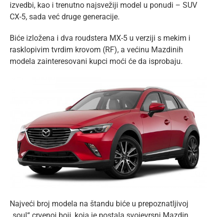
izvedbi, kao i trenutno najsvežiji model u ponudi – SUV
CX-5, sada već druge generacije.
Biće izložena i dva roudstera MX-5 u verziji s mekim i
rasklopivim tvrdim krovom (RF), a većinu Mazdinih
modela zainteresovani kupci moći će da isprobaju.
Najveći broj modela na štandu biće u prepoznatljivoj
„soul“ crvenoj boji, koja je postala svojevrsni Mazdin