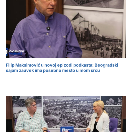
Filip Maksimović u novoj epizodi podkasta: Beogradski
sajam zauvek ima posebno mesto u mom srcu