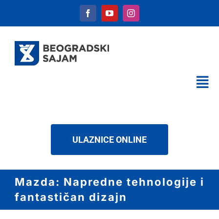
Skip
to
content
Tog
Nav
KALENDAR
USLUGE
ULAZNICE ONLINE
O NAMA
NOVOSTI
Mazda: Napredne tehnologije i
DOWNLOAD
fantastičan dizajn
KONTAKT