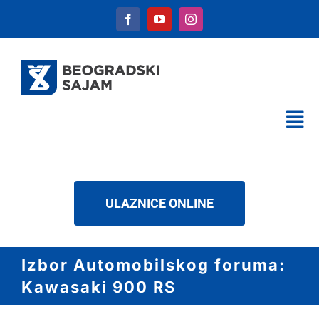
Skip
to
content
Tog
Nav
KALENDAR
USLUGE
ULAZNICE ONLINE
O NAMA
NOVOSTI
Izbor Automobilskog foruma:
DOWNLOAD
Kawasaki 900 RS
KONTAKT