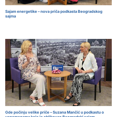
Sajam energetike – nova priča podkasta Beogradskog
sajma
Gde počinju velike priče – Suzana Mančić u podkastu o
uspomenama koje je oblikovao Beogradski sajam