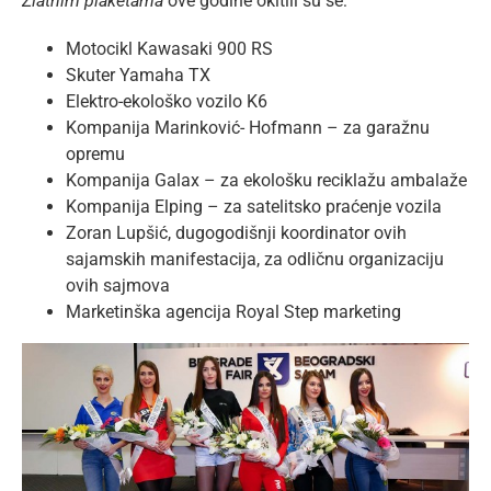
Zlatnim plaketama
ove godine okitili su se:
Motocikl Kawasaki 900 RS
Skuter Yamaha TX
Elektro-ekološko vozilo K6
Kompanija Marinković- Hofmann – za garažnu
opremu
Kompanija Galax – za ekološku reciklažu ambalaže
Kompanija Elping – za satelitsko praćenje vozila
Zoran Lupšić, dugogodišnji koordinator ovih
sajamskih manifestacija, za odličnu organizaciju
ovih sajmova
Marketinška agencija Royal Step marketing