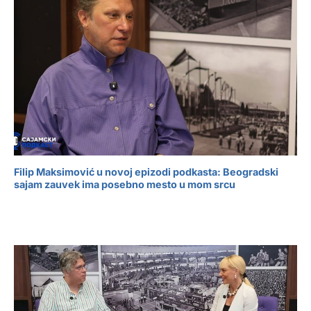
Filip Maksimović u novoj epizodi podkasta: Beogradski
sajam zauvek ima posebno mesto u mom srcu