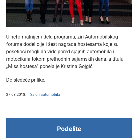
U neformalnijem delu programa, žiri Automobilskog
foruma dodelio je i šest nagrada hostesama koje su
posetioci mogli da vide pored sjajnih automobila i
motocikala tokom prethodnih sajamskih dana, a titulu
„Miss hostesa“ ponela je Kristina Gojgić.
Do sledeće prilike.
27.03.2018.
|
Salon automobila
Podelite