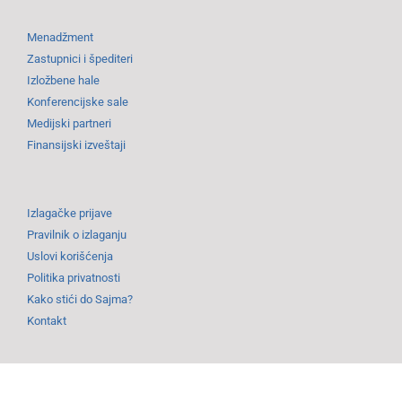
Menadžment
Zastupnici i špediteri
Izložbene hale
Konferencijske sale
Medijski partneri
Finansijski izveštaji
Izlagačke prijave
Pravilnik o izlaganju
Uslovi korišćenja
Politika privatnosti
Kako stići do Sajma?
Kontakt