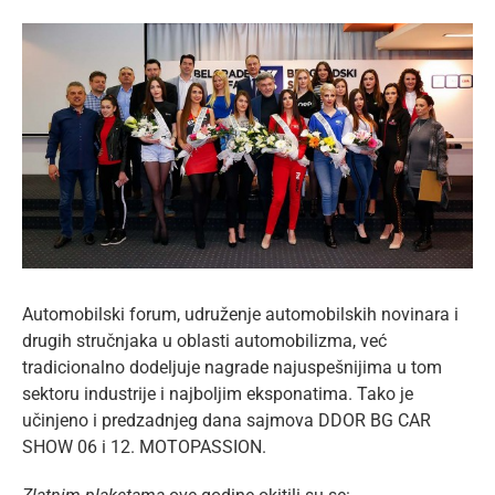
lat
View
Larger
Image
Automobilski forum, udruženje automobilskih novinara i
drugih stručnjaka u oblasti automobilizma, već
tradicionalno dodeljuje nagrade najuspešnijima u tom
sektoru industrije i najboljim eksponatima. Tako je
učinjeno i predzadnjeg dana sajmova DDOR BG CAR
SHOW 06 i 12. MOTOPASSION.