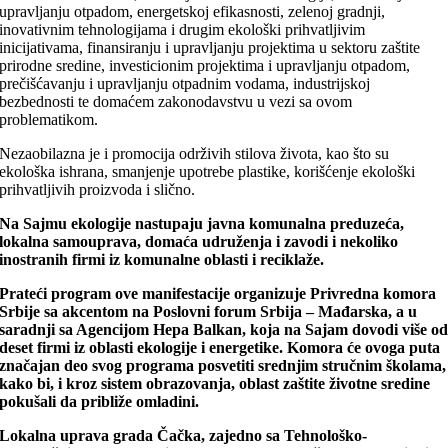
upravljanju otpadom, energetskoj efikasnosti, zelenoj gradnji,
inovativnim tehnologijama i drugim ekološki prihvatljivim
inicijativama, finansiranju i upravljanju projektima u sektoru zaštite
prirodne sredine, investicionim projektima i upravljanju otpadom,
prečišćavanju i upravljanju otpadnim vodama, industrijskoj
bezbednosti te domaćem zakonodavstvu u vezi sa ovom
problematikom.
Nezaobilazna je i promocija održivih stilova života, kao što su
ekološka ishrana, smanjenje upotrebe plastike, korišćenje ekološki
prihvatljivih proizvoda i slično.
Na Sajmu ekologije nastupaju javna komunalna preduzeća,
lokalna samouprava, domaća udruženja i zavodi i nekoliko
inostranih firmi iz komunalne oblasti i reciklaže.
Prateći program ove manifestacije organizuje Privredna komora
Srbije sa akcentom na Poslovni forum Srbija – Mađarska, a u
saradnji sa Agencijom Hepa Balkan, koja na Sajam dovodi više o
deset firmi iz oblasti ekologije i energetike. Komora će ovoga puta
značajan deo svog programa posvetiti srednjim stručnim školama,
kako bi, i kroz sistem obrazovanja, oblast zaštite životne sredine
pokušali da približe omladini.
Lokalna uprava grada Čačka, zajedno sa Tehnološko-