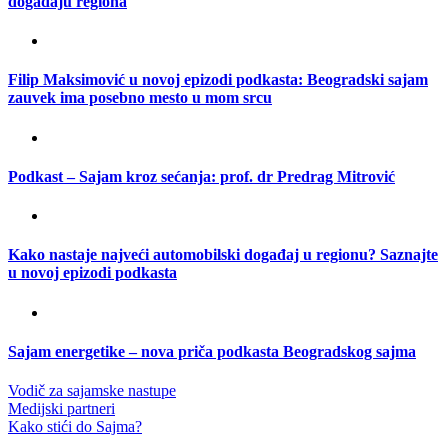
događaju regiona
Filip Maksimović u novoj epizodi podkasta: Beogradski sajam
zauvek ima posebno mesto u mom srcu
Podkast – Sajam kroz sećanja: prof. dr Predrag Mitrović
Kako nastaje najveći automobilski događaj u regionu? Saznajte
u novoj epizodi podkasta
Sajam energetike – nova priča podkasta Beogradskog sajma
Vodič za sajamske nastupe
Medijski partneri
Kako stići do Sajma?