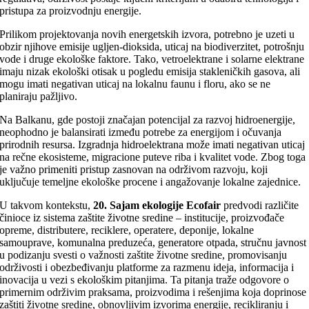
pristupa za proizvodnju energije.
Prilikom projektovanja novih energetskih izvora, potrebno je uzeti u
obzir njihove emisije ugljen-dioksida, uticaj na biodiverzitet, potrošnju
vode i druge ekološke faktore. Tako, vetroelektrane i solarne elektrane
imaju nizak ekološki otisak u pogledu emisija stakleničkih gasova, ali
mogu imati negativan uticaj na lokalnu faunu i floru, ako se ne
planiraju pažljivo.
Na Balkanu, gde postoji značajan potencijal za razvoj hidroenergije,
neophodno je balansirati između potrebe za energijom i očuvanja
prirodnih resursa. Izgradnja hidroelektrana može imati negativan uticaj
na rečne ekosisteme, migracione puteve riba i kvalitet vode. Zbog toga
je važno primeniti pristup zasnovan na održivom razvoju, koji
uključuje temeljne ekološke procene i angažovanje lokalne zajednice.
U takvom kontekstu,
20
. Sajam ekologije Ecofair
predvodi različite
činioce iz sistema zaštite životne sredine – institucije, proizvođače
opreme, distributere, reciklere, operatere, deponije, lokalne
samouprave, komunalna preduzeća, generatore otpada, stručnu javnost
u podizanju svesti o važnosti zaštite životne sredine, promovisanju
održivosti i obezbeđivanju platforme za razmenu ideja, informacija i
inovacija u vezi s ekološkim pitanjima. Ta pitanja traže odgovore o
primernim održivim praksama, proizvodima i rešenjima koja doprinose
zaštiti životne sredine, obnovljivim izvorima energije, recikliranju i