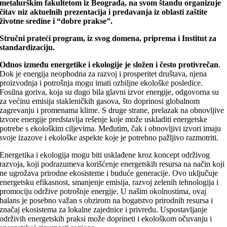
metalurškim fakultetom iz Beograda, na svom štandu organizuje
čitav niz aktuelnih prezentacija i predavanja iz oblasti zaštite
životne sredine i “dobre prakse”.
Stručni prateći program, iz svog domena, priprema i Institut za
standardizaciju.
Odnos između energetike i ekologije je složen i često protivrečan
.
Dok je energija neophodna za razvoj i prosperitet društava, njena
proizvodnja i potrošnja mogu imati ozbiljne ekološke posledice.
Fosilna goriva, koja su dugo bila glavni izvor energije, odgovorna su
za većinu emisija stakleničkih gasova, što doprinosi globalnom
zagrevanju i promenama klime. S druge strane, prelazak na obnovljive
izvore energije predstavlja rešenje koje može uskladiti energetske
potrebe s ekološkim ciljevima. Međutim, čak i obnovljivi izvori imaju
svoje izazove i ekološke aspekte koje je potrebno pažljivo razmotriti.
Energetika i ekologija mogu biti usklađene kroz koncept održivog
razvoja, koji podrazumeva korišćenje energetskih resursa na način koji
ne ugrožava prirodne ekosisteme i buduće generacije. Ovo uključuje
energetsku efikasnost, smanjenje emisija, razvoj zelenih tehnologija i
promociju održive potrošnje energije. U našim okolnostima, ovaj
balans je posebno važan s obzirom na bogatstvo prirodnih resursa i
značaj ekosistema za lokalne zajednice i privredu. Uspostavljanje
održivih energetskih praksi može doprineti i ekološkom očuvanju i