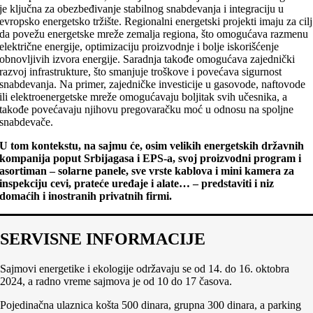
je ključna za obezbeđivanje stabilnog snabdevanja i integraciju u
evropsko energetsko tržište. Regionalni energetski projekti imaju za cilj
da povežu energetske mreže zemalja regiona, što omogućava razmenu
električne energije, optimizaciju proizvodnje i bolje iskorišćenje
obnovljivih izvora energije. Saradnja takođe omogućava zajednički
razvoj infrastrukture, što smanjuje troškove i povećava sigurnost
snabdevanja. Na primer, zajedničke investicije u gasovode, naftovode
ili elektroenergetske mreže omogućavaju boljitak svih učesnika, a
takođe povećavaju njihovu pregovaračku moć u odnosu na spoljne
snabdevače.
U tom kontekstu, na sajmu će, osim velikih energetskih državnih
kompanija poput Srbijagasa i EPS-a, svoj proizvodni program i
asortiman – solarne panele, sve vrste kablova i mini kamera za
inspekciju cevi, prateće uređaje i alate… – predstaviti i niz
domaćih i inostranih privatnih firmi.
SERVISNE INFORMACIJE
Sajmovi energetike i ekologije održavaju se od 14. do 16. oktobra
2024, a radno vreme sajmova je od 10 do 17 časova.
Pojedinačna ulaznica košta 500 dinara, grupna 300 dinara, a parking