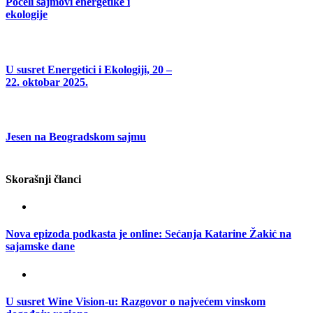
Počeli sajmovi energetike i
ekologije
U susret Energetici i Ekologiji, 20 –
22. oktobar 2025.
Jesen na Beogradskom sajmu
Skorašnji članci
Nova epizoda podkasta je online: Sećanja Katarine Žakić na
sajamske dane
U susret Wine Vision-u: Razgovor o najvećem vinskom