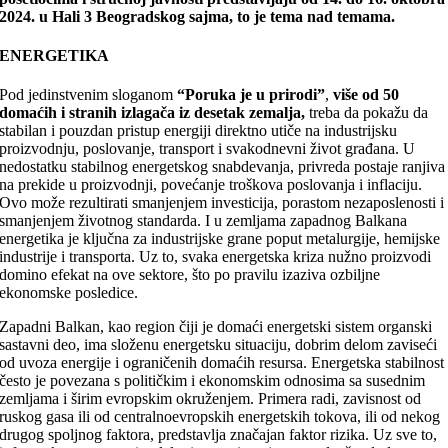
2024. u Hali 3 Beogradskog sajma, to je tema nad temama.
ENERGETIKA
Pod jedinstvenim sloganom
“Poruka je u prirodi”
,
više od 50
domaćih i stranih izlagača iz desetak zemalja,
treba da pokažu da
stabilan i pouzdan pristup energiji direktno utiče na industrijsku
proizvodnju, poslovanje, transport i svakodnevni život građana. U
nedostatku stabilnog energetskog snabdevanja, privreda postaje ranjiva
na prekide u proizvodnji, povećanje troškova poslovanja i inflaciju.
Ovo može rezultirati smanjenjem investicija, porastom nezaposlenosti i
smanjenjem životnog standarda. I u zemljama zapadnog Balkana
energetika je ključna za industrijske grane poput metalurgije, hemijske
industrije i transporta. Uz to, svaka energetska kriza nužno proizvodi
domino efekat na ove sektore, što po pravilu izaziva ozbiljne
ekonomske posledice.
Zapadni Balkan, kao region čiji je domaći energetski sistem organski
sastavni deo, ima složenu energetsku situaciju, dobrim delom zaviseći
od uvoza energije i ograničenih domaćih resursa. Energetska stabilnost
često je povezana s političkim i ekonomskim odnosima sa susednim
zemljama i širim evropskim okruženjem. Primera radi, zavisnost od
ruskog gasa ili od centralnoevropskih energetskih tokova, ili od nekog
drugog spoljnog faktora, predstavlja značajan faktor rizika. Uz sve to,