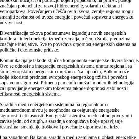
ekoloških uticaja. Na području kojem pripadamo, na primer, postoji
značajan potencijal za razvoj hidroenergije, solarnih elektrana i
vetroparkova. Povećanjem učešća ovih izvora, zemlje regiona mogu
smanjiti zavisnost od uvoza energije i povećati sopstvenu energetsku
nezavisnost.
Diversifikacija tokova podrazumeva izgradnju novih energetskih
koridora i interkonekcija između zemalja, u čemu Srbija preduzima
značajne inicijative. Sve to povećava otpornost energetskih sistema na
političke i ekonomske pritiske.
Komunikacija je takođe ključna komponenta energetske diversifikacije
Ovo se odnosi na integraciju energetskih sistema unutar regiona i sa
širim evropskim energetskim mrežama. Na taj način, Balkan može
bolje iskoristiti prednosti evropskog energetskog tržišta i povećati
sopstvenu sigurnost. Primena pametnih mreža i modernih tehnologija
za upravljanje energetskim tokovima takođe doprinosi stabilnosti i
efikasnosti energetskih sistema.
Saradnja među energetskim sistemima na regionalnom i
međunarodnom nivou je neophodna za osiguranje energetske
sigurnosti i efikasnosti. Energetski sistemi su međusobno povezani i
zavise jedni od drugih, a saradnja omogućava bolje upravljanje
resursima, smanjenje troškova i povećanje otpornosti na krize.
I na zapadnom Balkanu, saradnja među zemljama u oblasti energetike