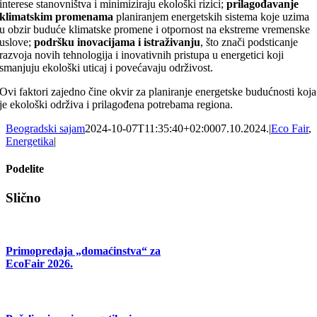
interese stanovništva i minimiziraju ekološki rizici;
prilagođavanje
klimatskim promenama
planiranjem energetskih sistema koje uzima
u obzir buduće klimatske promene i otpornost na ekstreme vremenske
uslove;
podršku inovacijama i istraživanju
, što znači podsticanje
razvoja novih tehnologija i inovativnih pristupa u energetici koji
smanjuju ekološki uticaj i povećavaju održivost.
Ovi faktori zajedno čine okvir za planiranje energetske budućnosti koja
je ekološki održiva i prilagođena potrebama regiona.
Beogradski sajam
2024-10-07T11:35:40+02:00
07.10.2024.
|
Eco Fair
,
Energetika
|
Podelite
Facebook
X
Tumblr
Pinterest
Email
Slično
Primopredaja „domaćinstva“ za
EcoFair 2026.