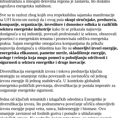
infrastruktura u mnogim delovima regiona je zastarela, što dodatno
ugrožava energetsku stabilnost.
Sve su to razlozi zbog kojih ova respektabilna sajamska manifestacije
sa UFI licencom nastoji da i ovog puta
okupi stručnjake, preduzeća,
kompanije, organizacije, investitore i donosioce odluka iz različitih
sektora energetske industrije
kako bi se prikazala najnovija
dostignuća u toj industriji, povezali profesionalci iz sektora, obrazovali
posetioci o energetskim temama i promovisala održiva energetska
praksa. Sajam energetike omogućava kompanijama da prikažu
najnovija dostignuća u oblastima kao što su
obnovljivi izvori energije,
energetska efikasnost, pametne mreže, skladištenje energije,
usluge i rešenja koja mogu pomoći u poboljšanju održivosti i
sigurnosti u sektoru energetike i druge inovacije
.
Diversifikacija energetskih izvora i tokova predstavlja ključnu
strategiju za smanjenje rizika povezanih sa zavisnošću od jednog
izvora energije ili jednog snabdevača. U kontekstu globalnih
energetsko-političkih previranja, diversifikacija je postala imperativ za
osiguranje energetske sigurnosti.
Jedna od ključnih tematskih i izlagačkih odrednica Energetike je
diversifikacija izvora, što podrazumeva povećanje učešća obnovljivih
izvora energije poput vetra, sunca, hidroenergije i biomase. Ovo
smanjuje zavisnost od fosilnih goriva i pomaže u ublažavanju