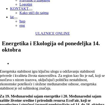
Pravilnik o izlaganju
Logotipi
KONTAKT
Kako stići do sajma
lat
ћир
eng
ULAZNICE ONLINE
Energetika i Ekologija od ponedeljka 14.
oktobra
View
Larger
Energetska stabilnost igra ključnu ulogu u održavanju stabilnosti
Image
privrede i kvaliteta života stanovništva. Za region kao što je naš, koji se
suočava s nizom izazova, uključujući političku nestabilnost,
ekonomske poteškoće i složene međunarodne odnose, energetska
stabilnost je od suštinskog značaja.
Za 19. Međunarodni sajam energetike i 20. Međunarodni sajam
zaštite životne sredine i prirodnih resursa EcoFair, koji se
posetiocima i stručnoj javnosti predstavljaju od 14. do 16. oktobra