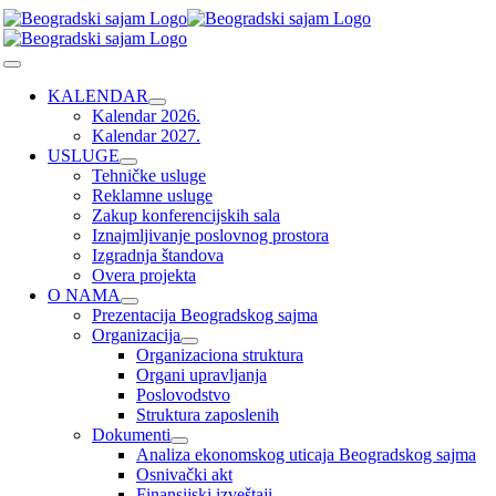
Skip
to
content
Toggle
Navigation
KALENDAR
Kalendar 2026.
Kalendar 2027.
USLUGE
Tehničke usluge
Reklamne usluge
Zakup konferencijskih sala
Iznajmljivanje poslovnog prostora
Izgradnja štandova
Overa projekta
O NAMA
Prezentacija Beogradskog sajma
Organizacija
Organizaciona struktura
Organi upravljanja
Poslovodstvo
Struktura zaposlenih
Dokumenti
Analiza ekonomskog uticaja Beogradskog sajma
Osnivački akt
Finansijski izveštaji