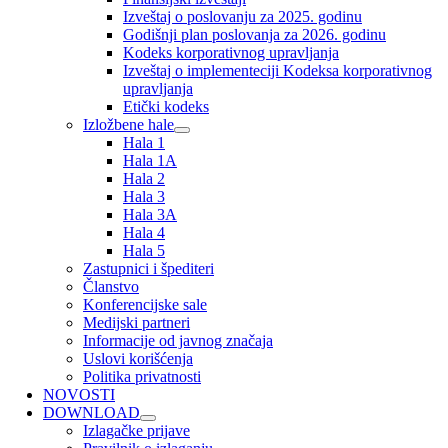
Izveštaj o poslovanju za 2025. godinu
Godišnji plan poslovanja za 2026. godinu
Kodeks korporativnog upravljanja
Izveštaj o implementeciji Kodeksa korporativnog
upravljanja
Etički kodeks
Izložbene hale
Hala 1
Hala 1A
Hala 2
Hala 3
Hala 3A
Hala 4
Hala 5
Zastupnici i špediteri
Članstvo
Konferencijske sale
Medijski partneri
Informacije od javnog značaja
Uslovi korišćenja
Politika privatnosti
NOVOSTI
DOWNLOAD
Izlagačke prijave