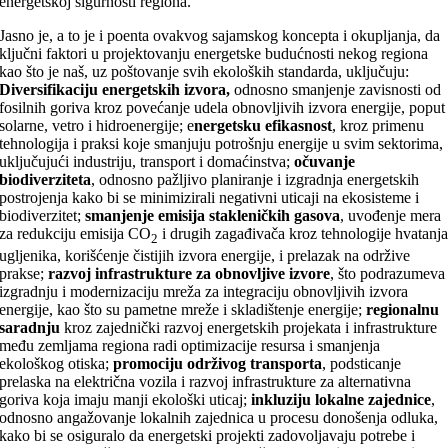
energetskoj sigurnosti regiona.
Jasno je, a to je i poenta ovakvog sajamskog koncepta i okupljanja, da
ključni faktori u projektovanju energetske budućnosti nekog regiona
kao što je naš, uz poštovanje svih ekoloških standarda, uključuju:
Diversifikaciju energetskih izvora,
odnosno smanjenje zavisnosti od
fosilnih goriva kroz povećanje udela obnovljivih izvora energije, poput
solarne, vetro i hidroenergije; e
nergetsku efikasnost
, kroz primenu
tehnologija i praksi koje smanjuju potrošnju energije u svim sektorima,
uključujući industriju, transport i domaćinstva;
očuvanje
biodiverziteta
, odnosno pažljivo planiranje i izgradnja energetskih
postrojenja kako bi se minimizirali negativni uticaji na ekosisteme i
biodiverzitet;
smanjenje emisija stakleničkih gasova
, uvođenje mera
za redukciju emisija CO
i drugih zagađivača kroz tehnologije hvatanj
2
ugljenika, korišćenje čistijih izvora energije, i prelazak na održive
prakse;
razvoj infrastrukture za obnovljive izvore
, što podrazumeva
izgradnju i modernizaciju mreža za integraciju obnovljivih izvora
energije, kao što su pametne mreže i skladištenje energije;
regionalnu
saradnju
kroz zajednički razvoj energetskih projekata i infrastrukture
među zemljama regiona radi optimizacije resursa i smanjenja
ekološkog otiska;
promociju održivog transporta
, podsticanje
prelaska na električna vozila i razvoj infrastrukture za alternativna
goriva koja imaju manji ekološki uticaj;
inkluziju lokalne zajednice
,
odnosno angažovanje lokalnih zajednica u procesu donošenja odluka,
kako bi se osiguralo da energetski projekti zadovoljavaju potrebe i