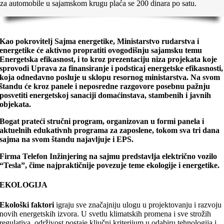
za automobile u sajamskom krugu plaća se 200 dinara po satu.
Kao pokrovitelj Sajma energetike, Ministarstvo rudarstva i
energetike će aktivno propratiti ovogodišnju sajamsku temu
Energetska efikasnost, i to kroz prezentaciju niza projekata koje
sprovodi Uprava za finansiranje i podsticaj energetske efikasnosti,
koja odnedavno posluje u sklopu resornog ministarstva. Na svom
štandu će kroz panele i neposredne razgovore posebnu pažnju
posvetiti energetskoj sanaciji domaćinstava, stambenih i javnih
objekata.
Bogat prateći stručni program, organizovan u formi panela i
aktuelnih edukativnh programa za zaposlene, tokom sva tri dana
sajma na svom štandu najavljuje i EPS.
Firma Telefon Inžinjering na sajmu predstavlja električno vozilo
“Tesla”, čime najpraktičnije povezuje teme ekologije i energetike.
EKOLOGIJA
Ekološki faktori
igraju sve značajniju ulogu u projektovanju i razvoju
novih energetskih izvora. U svetlu klimatskih promena i sve strožih
regulativa, održivost postaje ključni kriterijum u odabiru tehnologija i