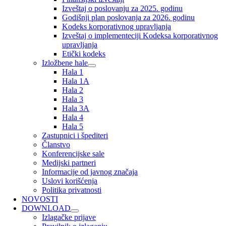
Izveštaj o poslovanju za 2025. godinu
Godišnji plan poslovanja za 2026. godinu
Kodeks korporativnog upravljanja
Izveštaj o implementeciji Kodeksa korporativnog
upravljanja
Etički kodeks
Izložbene hale
Hala 1
Hala 1A
Hala 2
Hala 3
Hala 3A
Hala 4
Hala 5
Zastupnici i špediteri
Članstvo
Konferencijske sale
Medijski partneri
Informacije od javnog značaja
Uslovi korišćenja
Politika privatnosti
NOVOSTI
DOWNLOAD
Izlagačke prijave