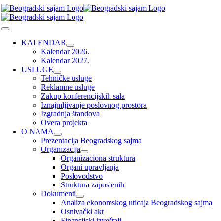
Skip
to
content
Toggle
Navigation
KALENDAR
Kalendar 2026.
Kalendar 2027.
USLUGE
Tehničke usluge
Reklamne usluge
Zakup konferencijskih sala
Iznajmljivanje poslovnog prostora
Izgradnja štandova
Overa projekta
O NAMA
Prezentacija Beogradskog sajma
Organizacija
Organizaciona struktura
Organi upravljanja
Poslovodstvo
Struktura zaposlenih
Dokumenti
Analiza ekonomskog uticaja Beogradskog sajma
Osnivački akt
Finansijski izveštaji