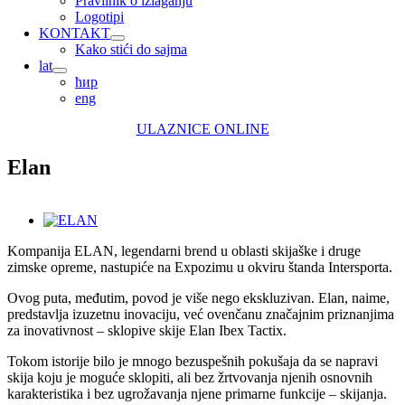
Pravilnik o izlaganju
Logotipi
KONTAKT
Kako stići do sajma
lat
ћир
eng
ULAZNICE ONLINE
Elan
View
Larger
Kompanija ELAN, legendarni brend u oblasti skijaške i druge
Image
zimske opreme, nastupiće na Expozimu u okviru štanda Intersporta.
Ovog puta, međutim, povod je više nego ekskluzivan. Elan, naime,
predstavlja izuzetnu inovaciju, već ovenčanu značajnim priznanjima
za inovativnost – sklopive skije Elan Ibex Tactix.
Tokom istorije bilo je mnogo bezuspešnih pokušaja da se napravi
skija koju je moguće sklopiti, ali bez žrtvovanja njenih osnovnih
karakteristika i bez ugrožavanja njene primarne funkcije – skijanja.