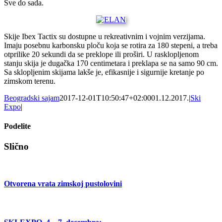
Sve do sada.
Skije Ibex Tactix su dostupne u rekreativnim i vojnim verzijama.
Imaju posebnu karbonsku ploču koja se rotira za 180 stepeni, a treba
otprilike 20 sekundi da se preklope ili proširi. U rasklopljenom
stanju skija je dugačka 170 centimetara i preklapa se na samo 90 cm.
Sa sklopljenim skijama lakše je, efikasnije i sigurnije kretanje po
zimskom terenu.
Beogradski sajam
2017-12-01T10:50:47+02:00
01.12.2017.
|
Ski
Expo
|
Podelite
Facebook
X
Tumblr
Pinterest
Email
Slično
Otvorena vrata zimskoj pustolovini