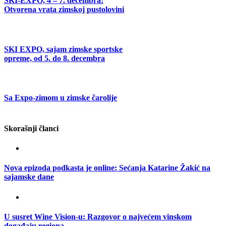
SKI-EXPO, 4 – 7. decembra:
Otvorena vrata zimskoj pustolovini
SKI EXPO, sajam zimske sportske
opreme, od 5. do 8. decembra
Sa Expo-zimom u zimske čarolije
Skorašnji članci
Nova epizoda podkasta je online: Sećanja Katarine Žakić na
sajamske dane
U susret Wine Vision-u: Razgovor o najvećem vinskom
događaju regiona