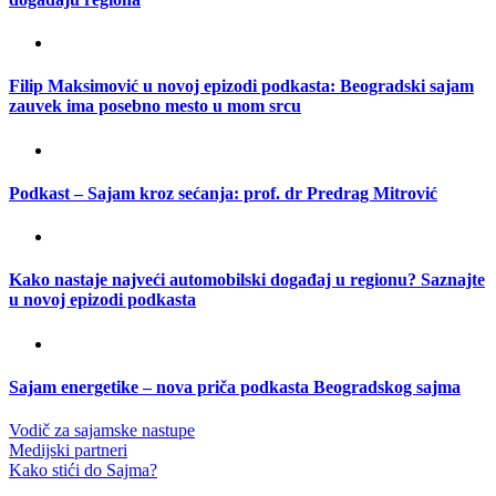
Filip Maksimović u novoj epizodi podkasta: Beogradski sajam
zauvek ima posebno mesto u mom srcu
Podkast – Sajam kroz sećanja: prof. dr Predrag Mitrović
Kako nastaje najveći automobilski događaj u regionu? Saznajte
u novoj epizodi podkasta
Sajam energetike – nova priča podkasta Beogradskog sajma
Vodič za sajamske nastupe
Medijski partneri
Kako stići do Sajma?