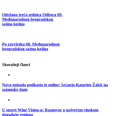
Održana treća sednica Odbora 69.
Međunarodnog beogradskog
sajma knjiga
Po završetku 68. Međunarodnog
beogradskog sajma knjiga
Skorašnji članci
Nova epizoda podkasta je online: Sećanja Katarine Žakić na
sajamske dane
U susret Wine Vision-u: Razgovor o najvećem vinskom
događaju regiona