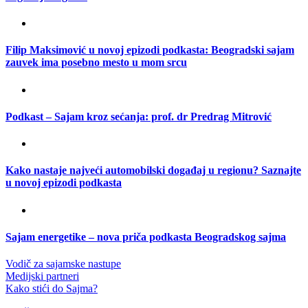
Filip Maksimović u novoj epizodi podkasta: Beogradski sajam
zauvek ima posebno mesto u mom srcu
Podkast – Sajam kroz sećanja: prof. dr Predrag Mitrović
Kako nastaje najveći automobilski događaj u regionu? Saznajte
u novoj epizodi podkasta
Sajam energetike – nova priča podkasta Beogradskog sajma
Vodič za sajamske nastupe
Medijski partneri
Kako stići do Sajma?