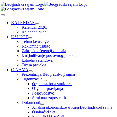
Skip
to
content
Toggle
Navigation
KALENDAR
Kalendar 2026.
Kalendar 2027.
USLUGE
Tehničke usluge
Reklamne usluge
Zakup konferencijskih sala
Iznajmljivanje poslovnog prostora
Izgradnja štandova
Overa projekta
O NAMA
Prezentacija Beogradskog sajma
Organizacija
Organizaciona struktura
Organi upravljanja
Poslovodstvo
Struktura zaposlenih
Dokumenti
Analiza ekonomskog uticaja Beogradskog sajma
Osnivački akt
Finansijski izveštaji