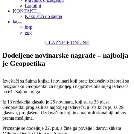
Pravilnik o izlaganju
Logotipi
KONTAKT
Kako stići do sajma
lat
ћир
eng
ULAZNICE ONLINE
Dodeljene novinarske nagrade – najbolja
je Geopoetika
Izveštači sa Sajma knjiga i novinari koji prate izdavaštvo izabrali su
beogradsku Geopoetiku za najboljeg i najprofesionalnijeg izdavača
na 61. Sajmu knjiga.
Iz 13 redakcija glasalo je 25 novinara, koji su sa 33 glasa
Geopoetiku proglasili za najboljeg izdavača, a ista kuća je, sa 29
glasova, proglašena i izdavačem koji ima najprofesionalniji odnos
prema medijima.
Priznanje se dodeljuje 22. put, a čine ga povelje i darovi slikara
Milutina Dedića i Dragana Stojkova.