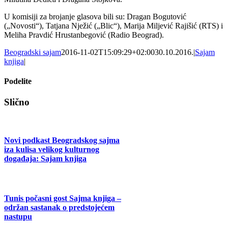
U komisiji za brojanje glasova bili su: Dragan Bogutović
(„Novosti“), Tatjana Nježić („Blic“), Marija Miljević Rajišić (RTS) i
Meliha Pravdić Hrustanbegović (Radio Beograd).
Beogradski sajam
2016-11-02T15:09:29+02:00
30.10.2016.
|
Sajam
knjiga
|
Podelite
Facebook
X
Tumblr
Pinterest
Email
Slično
Novi podkast Beogradskog sajma
iza kulisa velikog kulturnog
događaja: Sajam knjiga
Tunis počasni gost Sajma knjiga –
održan sastanak o predstojećem
nastupu