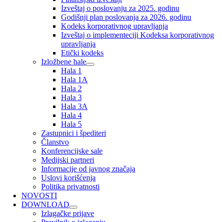
Izveštaj o poslovanju za 2025. godinu
Godišnji plan poslovanja za 2026. godinu
Kodeks korporativnog upravljanja
Izveštaj o implementeciji Kodeksa korporativnog
upravljanja
Etički kodeks
Izložbene hale
Hala 1
Hala 1A
Hala 2
Hala 3
Hala 3A
Hala 4
Hala 5
Zastupnici i špediteri
Članstvo
Konferencijske sale
Medijski partneri
Informacije od javnog značaja
Uslovi korišćenja
Politika privatnosti
NOVOSTI
DOWNLOAD
Izlagačke prijave