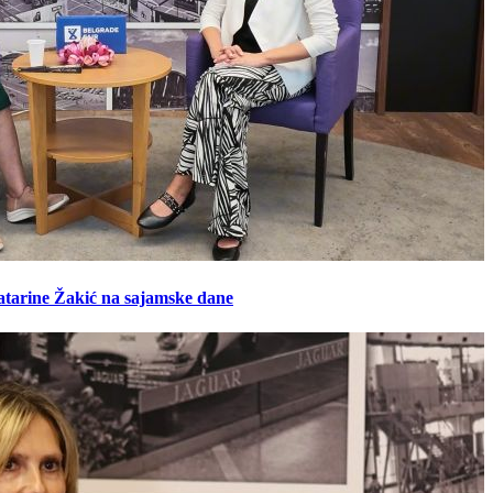
atarine Žakić na sajamske dane