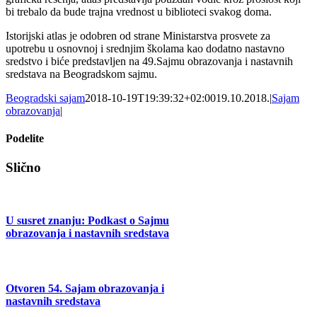
bi trebalo da bude trajna vrednost u biblioteci svakog doma.
Istorijski atlas je odobren od strane Ministarstva prosvete za
upotrebu u osnovnoj i srednjim školama kao dodatno nastavno
sredstvo i biće predstavljen na 49.Sajmu obrazovanja i nastavnih
sredstava na Beogradskom sajmu.
Beogradski sajam
2018-10-19T19:39:32+02:00
19.10.2018.
|
Sajam
obrazovanja
|
Podelite
Facebook
X
Tumblr
Pinterest
Email
Slično
U susret znanju: Podkast o Sajmu
obrazovanja i nastavnih sredstava
Otvoren 54. Sajam obrazovanja i
nastavnih sredstava