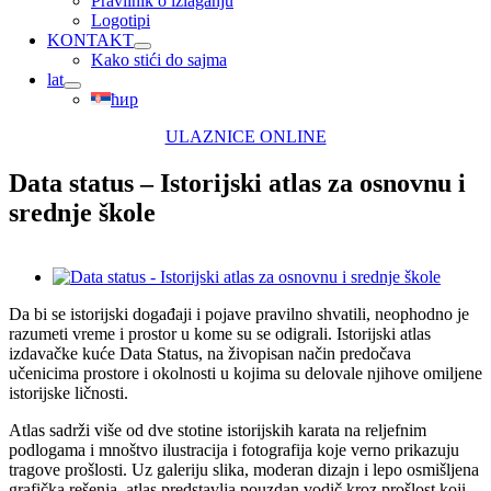
Pravilnik o izlaganju
Logotipi
KONTAKT
Kako stići do sajma
lat
ћир
ULAZNICE ONLINE
Data status – Istorijski atlas za osnovnu i
srednje škole
View
Larger
Da bi se istorijski događaji i pojave pravilno shvatili, neophodno je
Image
razumeti vreme i prostor u kome su se odigrali. Istorijski atlas
izdavačke kuće Data Status, na živopisan način predočava
učenicima prostore i okolnosti u kojima su delovale njihove omiljene
istorijske ličnosti.
Atlas sadrži više od dve stotine istorijskih karata na reljefnim
podlogama i mnoštvo ilustracija i fotografija koje verno prikazuju
tragove prošlosti. Uz galeriju slika, moderan dizajn i lepo osmišljena
grafička rešenja, atlas predstavlja pouzdan vodič kroz prošlost koji