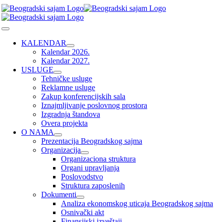
Skip
to
content
Toggle
Navigation
KALENDAR
Kalendar 2026.
Kalendar 2027.
USLUGE
Tehničke usluge
Reklamne usluge
Zakup konferencijskih sala
Iznajmljivanje poslovnog prostora
Izgradnja štandova
Overa projekta
O NAMA
Prezentacija Beogradskog sajma
Organizacija
Organizaciona struktura
Organi upravljanja
Poslovodstvo
Struktura zaposlenih
Dokumenti
Analiza ekonomskog uticaja Beogradskog sajma
Osnivački akt
Finansijski izveštaji