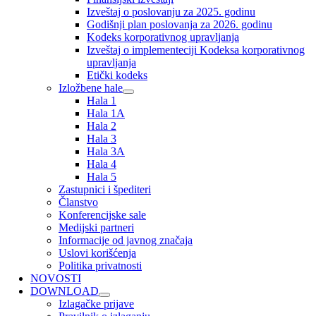
Izveštaj o poslovanju za 2025. godinu
Godišnji plan poslovanja za 2026. godinu
Kodeks korporativnog upravljanja
Izveštaj o implementeciji Kodeksa korporativnog
upravljanja
Etički kodeks
Izložbene hale
Hala 1
Hala 1A
Hala 2
Hala 3
Hala 3A
Hala 4
Hala 5
Zastupnici i špediteri
Članstvo
Konferencijske sale
Medijski partneri
Informacije od javnog značaja
Uslovi korišćenja
Politika privatnosti
NOVOSTI
DOWNLOAD
Izlagačke prijave