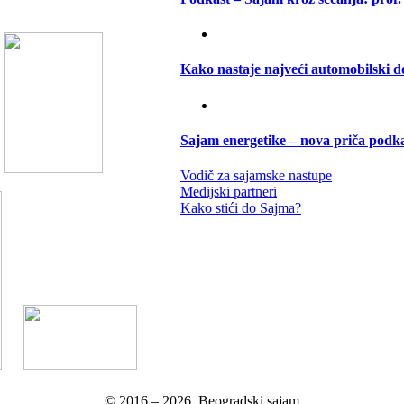
Kako nastaje najveći automobilski d
Sajam energetike – nova priča podk
Vodič za sajamske nastupe
Medijski partneri
Kako stići do Sajma?
© 2016 –
2026.
Beogradski sajam