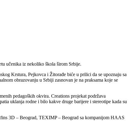
tu učenika iz nekoliko škola širom Srbije.
kog Krstura, Pejkovca i Žitorađe biće u prilici da se upoznaju sa
 dualnom obrazovanju u Srbiji zasnovan je na praksama koje se
emenih pedagoških okvira. Creations projekat podržava
tia uklanja rodne i bilo kakve druge barijere i stereotipe kada su
je Solfins 3D – Beograd, TEXIMP – Beograd sa kompanijom HAAS