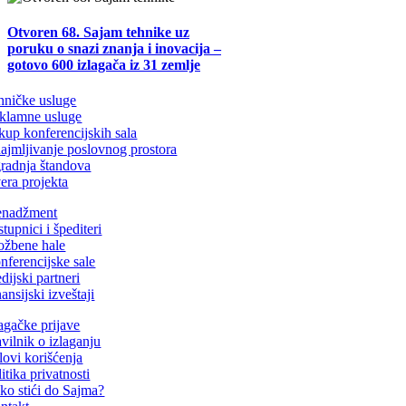
Otvoren 68. Sajam tehnike uz
poruku o snazi znanja i inovacija –
gotovo 600 izlagača iz 31 zemlje
hničke usluge
klamne usluge
kup konferencijskih sala
najmljivanje poslovnog prostora
gradnja štandova
era projekta
nadžment
tupnici i špediteri
ložbene hale
nferencijske sale
dijski partneri
ansijski izveštaji
lagačke prijave
avilnik o izlaganju
lovi korišćenja
itika privatnosti
ko stići do Sajma?