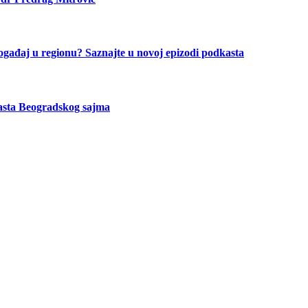
ogađaj u regionu? Saznajte u novoj epizodi podkasta
asta Beogradskog sajma