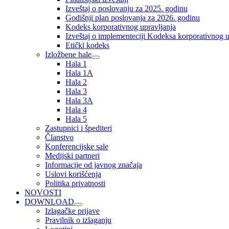
Izveštaj o poslovanju za 2025. godinu
Godišnji plan poslovanja za 2026. godinu
Kodeks korporativnog upravljanja
Izveštaj o implementeciji Kodeksa korporativnog u
Etički kodeks
Izložbene hale
Hala 1
Hala 1A
Hala 2
Hala 3
Hala 3A
Hala 4
Hala 5
Zastupnici i špediteri
Članstvo
Konferencijske sale
Medijski partneri
Informacije od javnog značaja
Uslovi korišćenja
Politika privatnosti
NOVOSTI
DOWNLOAD
Izlagačke prijave
Pravilnik o izlaganju