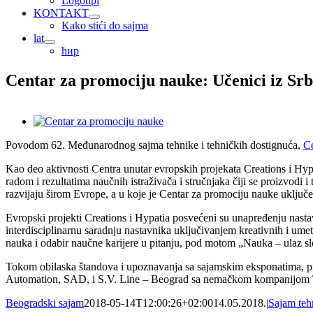
Logotipi
KONTAKT
Kako stići do sajma
lat
ћир
Centar za promociju nauke: Učenici iz Srb
View
Larger
Povodom 62. Međunarodnog sajma tehnike i tehničkih dostignuća,
Ce
Image
Kao deo aktivnosti Centra unutar evropskih projekata Creations i Hypa
radom i rezultatima naučnih istraživača i stručnjaka čiji se proizvod
razvijaju širom Evrope, a u koje je Centar za promociju nauke uključen
Evropski projekti Creations i Hypatia posvećeni su unapređenju nas
interdisciplinarnu saradnju nastavnika uključivanjem kreativnih i umet
nauka i odabir naučne karijere u pitanju, pod motom „Nauka – ulaz s
Tokom obilaska štandova i upoznavanja sa sajamskim eksponatima, 
Automation, SAD, i S.V. Line – Beograd sa nemačkom kompanijom
Beogradski sajam
2018-05-14T12:00:26+02:00
14.05.2018.
|
Sajam teh