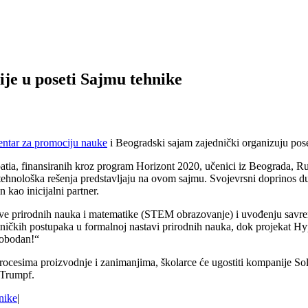
ije u poseti Sajmu tehnike
ntar za promociju nauke
i Beogradski sajam zajednički organizuju pose
tia, finansiranih kroz program Horizont 2020, učenici iz Beograda, Rus
i i tehnološka rešenja predstavljaju na ovom sajmu. Svojevrsni doprinos
 kao inicijalni partner.
tave prirodnih nauka i matematike (STEM obrazovanje) i uvođenju savr
ničkih postupaka u formalnoj nastavi prirodnih nauka, dok projekat Hypa
lobodan!“
procesima proizvodnje i zanimanjima, školarce će ugostiti kompani
 Trumpf.
nike
|