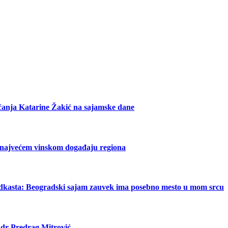
ećanja Katarine Žakić na sajamske dane
 najvećem vinskom događaju regiona
odkasta: Beogradski sajam zauvek ima posebno mesto u mom srcu
 dr Predrag Mitrović