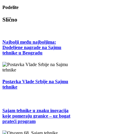
Podelite
Facebook
X
Tumblr
Pinterest
Email
Slično
Najbolji među najboljima:
Dodeljene nagrade na Sajmu
tehnike u Beogradu
Postavka Vlade Srbije na Sajmu
tehnike
Sajam tehnike u znaku inovacija
koje pomeraju granice – uz bogat
prateći program