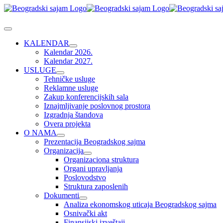
Skip
to
content
Toggle
Navigation
KALENDAR
Kalendar 2026.
Kalendar 2027.
USLUGE
Tehničke usluge
Reklamne usluge
Zakup konferencijskih sala
Iznajmljivanje poslovnog prostora
Izgradnja štandova
Overa projekta
O NAMA
Prezentacija Beogradskog sajma
Organizacija
Organizaciona struktura
Organi upravljanja
Poslovodstvo
Struktura zaposlenih
Dokumenti
Analiza ekonomskog uticaja Beogradskog sajma
Osnivački akt
Finansijski izveštaji