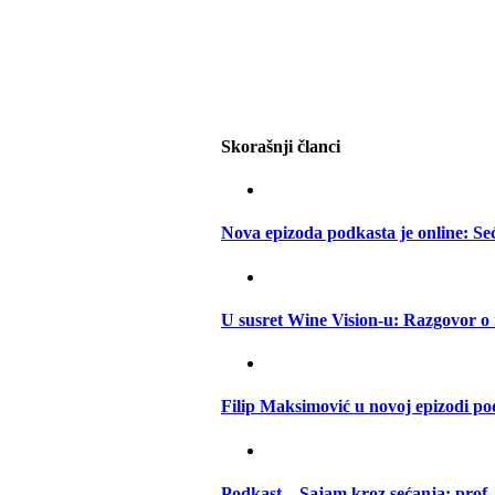
Skorašnji članci
Nova epizoda podkasta je online: S
U susret Wine Vision-u: Razgovor o
Filip Maksimović u novoj epizodi p
Podkast – Sajam kroz sećanja: prof.