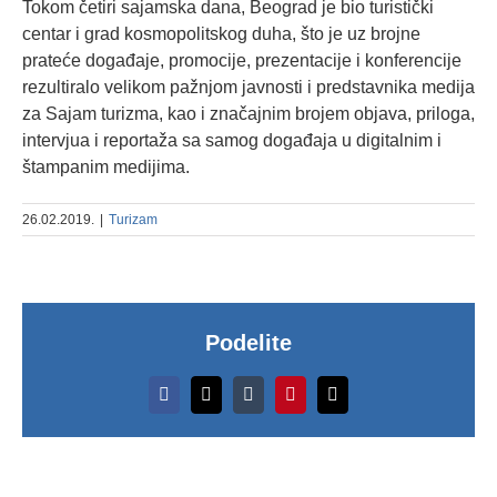
Tokom četiri sajamska dana, Beograd je bio turistički
centar i grad kosmopolitskog duha, što je uz brojne
prateće događaje, promocije, prezentacije i konferencije
rezultiralo velikom pažnjom javnosti i predstavnika medija
za Sajam turizma, kao i značajnim brojem objava, priloga,
intervjua i reportaža sa samog događaja u digitalnim i
štampanim medijima.
26.02.2019.
|
Turizam
Podelite
Više
Facebook
X
Tumblr
Pinterest
Email
od
30.000
Po
posetilaca
se