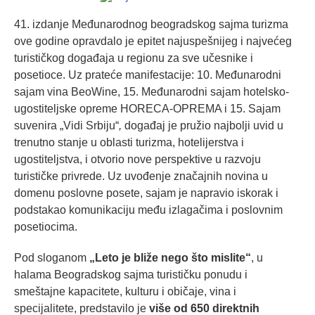
41. izdanje Međunarodnog beogradskog sajma turizma
ove godine opravdalo je epitet najuspešnijeg i najvećeg
turističkog događaja u regionu za sve učesnike i
posetioce.
Uz prateće manifestacije: 10. Međunarodni
sajam vina BeoWine, 15. Međunarodni sajam hotelsko-
ugostiteljske opreme HORECA-OPREMA i 15. Sajam
suvenira „Vidi Srbiju“
,
događaj je pružio najbolji uvid u
trenutno stanje u oblasti turizma, hotelijerstva i
ugostiteljstva, i otvorio nove perspektive u razvoju
turističke privrede. Uz uvođenje značajnih novina u
domenu poslovne posete, sajam je napravio iskorak i
podstakao komunikaciju među izlagačima i poslovnim
posetiocima.
Pod sloganom
„Leto je bliže nego što mislite“
, u
halama Beogradskog sajma turističku ponudu i
smeštajne kapacitete, kulturu i običaje, vina i
specijalitete, predstavilo je
više od 650 direktnih