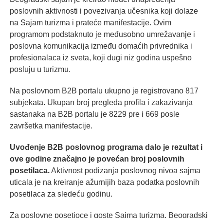
poslovnih aktivnosti i povezivanja učesnika koji dolaze
na Sajam turizma i prateće manifestacije. Ovim
programom podstaknuto je međusobno umrežavanje i
poslovna komunikacija između domaćih privrednika i
profesionalaca iz sveta, koji dugi niz godina uspešno
posluju u turizmu.
Na poslovnom B2B portalu ukupno je registrovano 817
subjekata. Ukupan broj pregleda profila i zakazivanja
sastanaka na B2B portalu je 8229 pre i 669 posle
završetka manifestacije.
Uvođenje B2B poslovnog programa dalo je rezultat i
ove godine značajno je povećan broj poslovnih
posetilaca.
Aktivnost podizanja poslovnog nivoa sajma
uticala je na kreiranje ažurnijih baza podatka poslovnih
posetilaca za sledeću godinu.
Za poslovne posetioce i goste Sajma turizma, Beogradski