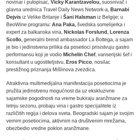
novinar i putopisac,
Vicky Karantzavelou,
suosnivač i
glavna urednica Travel Daily News Network-a,
Barnabi
Dejvis
iz Velike Britanje i
Šani Halsman
iz Belgije; u
BeoWine programu:
Ana Paka,
švedska somelijerka i
expert za balkanska vina,
Nickolas Forslund
,
Lorenza
Scollo,
generalni brend ambassador La Bottega, a sajam
je bio i jedinstvena prilika da posetioci prisistvuju gastro
performansu koji je vodio
Michelin Chef
, vanserijski šef i
konsultant u ugostiteljstvu,
Eros Picco
, nosilac
prestižnog priznanja Mišlinova zvezdica.
Atraktivna multimedijalna manifestacija posetiocima je
pružila jedinstvenu mogućnost da uz ekskluzivne
sajamske pogodnosti na vreme bukiraju aranžmane za
letnju sezonu, probaju vina i gastro specijalitete iz
različitih regija i delova sveta. Beogradski sajam je svojim
vernim posetiocima, aktivnim na društvenim mrežama,
obezbedio vredne poklon aranžmane.