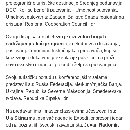
prekogranične turističke destinacije Srednjeg podunavlja,
DCC; Koji su benefiti putovanja – Umetnost putovanja,
Umetnost putovanja; Zapadni Balkan: Snaga regionalnog
pristupa, Regional Cooperation Council i dr.
Ovogodišnji sajam obeležio je i
izuzetno bogat i
sadržajan prateći program
, uz celodnevna dešavanja,
gostovanja renomiranih stručnjaka i predavača, koji su
kroz svoje edukativne prezentacije posetiocima pružili
novo iskustvo i znanja i probudili želju za putovanjima.
Svoju turističku ponudu u konferencijskim salama
predstavili su: Ruska Federacija, Merkur Vrnjačka Banja,
Ukrajina, Republika Severna Makedonija, Smederevska
tvrđava, Republika Srpska i dr.
Na predavanjima i master class-ovima učestvovali su:
Ula Skinarmu
,
osnivač agencije Expeditionsresor i jedan
od najpoznatijih švedskih avanturista,
Jovan Radomir
,