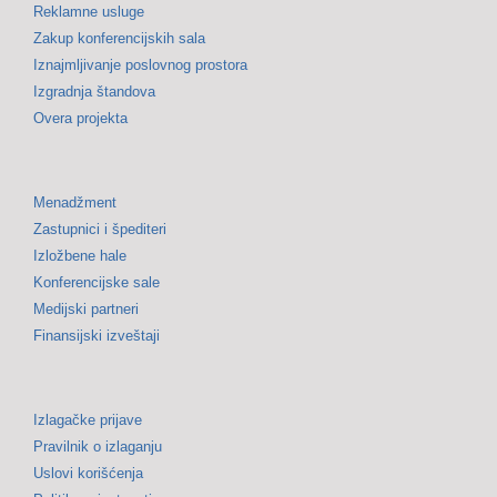
Reklamne usluge
Zakup konferencijskih sala
Iznajmljivanje poslovnog prostora
Izgradnja štandova
Overa projekta
Menadžment
Zastupnici i špediteri
Izložbene hale
Konferencijske sale
Medijski partneri
Finansijski izveštaji
Izlagačke prijave
Pravilnik o izlaganju
Uslovi korišćenja