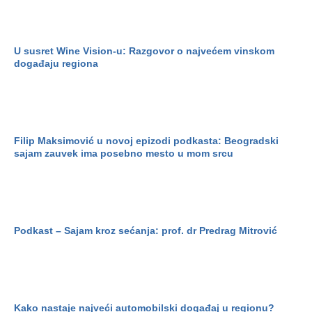
U susret Wine Vision-u: Razgovor o najvećem vinskom
događaju regiona
Filip Maksimović u novoj epizodi podkasta: Beogradski
sajam zauvek ima posebno mesto u mom srcu
Podkast – Sajam kroz sećanja: prof. dr Predrag Mitrović
Kako nastaje najveći automobilski događaj u regionu?