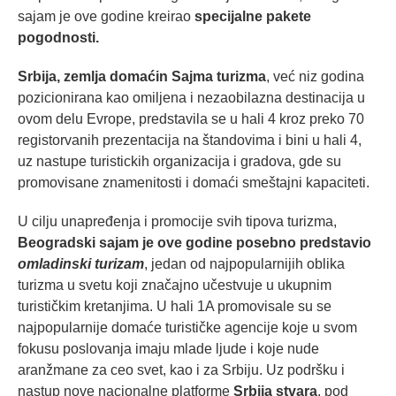
sajam je ove godine kreirao
specijalne pakete
pogodnosti.
Srbija
, zemlja domaćin Sajma turizma
, već niz godina
pozicionirana kao omiljena i nezaobilazna destinacija u
ovom delu Evrope, predstavila se u hali 4 kroz preko 70
registorvanih prezentacija na štandovima i bini u hali 4,
uz nastupe turistickih organizacija i gradova, gde su
promovisane znamenitosti i domaći smeštajni kapaciteti.
U cilju unapređenja i promocije svih tipova turizma,
Beogradski sajam je ove godine posebno predstavio
omladinski turizam
, jedan od najpopularnijih oblika
turizma u svetu koji značajno učestvuje u ukupnim
turističkim kretanjima. U hali 1A promovisale su se
najpopularnije domaće turističke agencije koje u svom
fokusu poslovanja imaju mlade ljude i koje nude
aranžmane za ceo svet, kao i za Srbiju. Uz podršku i
nastup nove nacionalne platforme
Srbija stvara
, pod