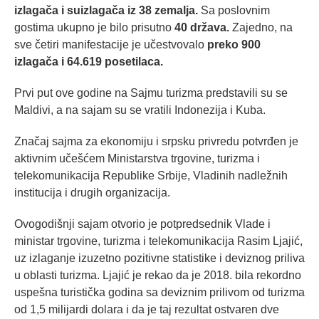
izlagača i suizlagača iz 38 zemalja.
Sa poslovnim
gostima ukupno je bilo prisutno
40 država.
Zajedno, na
sve četiri manifestacije je učestvovalo
preko 900
izlagača i 64.619 posetilaca.
Prvi put ove godine na Sajmu turizma predstavili su se
Maldivi, a na sajam su se vratili Indonezija i Kuba.
Značaj sajma za ekonomiju i srpsku privredu potvrđen je
aktivnim učešćem Ministarstva trgovine, turizma i
telekomunikacija Republike Srbije, Vladinih nadležnih
institucija i drugih organizacija.
Ovogodišnji sajam otvorio je potpredsednik Vlade i
ministar trgovine, turizma i telekomunikacija Rasim Ljajić,
uz izlaganje izuzetno pozitivne statistike i deviznog priliva
u oblasti turizma. Ljajić je rekao da je 2018. bila rekordno
uspešna turistička godina sa deviznim prilivom od turizma
od 1,5 milijardi dolara i da je taj rezultat ostvaren dve