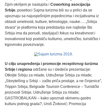
čijim okriljem je nastupila i
Coworking asocijacija
Srbije
, posetioci Sajma turizma bili su u prilici da se
upoznaju sa najuspešnijim pojedincima i incijativama iz
oblasti umetnosti, kulture, tehnologije, nauke…. „Srbija
stvara“ je platforma koja predstavlja sve najbolje što
Srbija ima da ponudi, stavljajući fokus na kreativnost i
inovativnost koji podstiču kulturno, umetničko, turističko i
trgovinsko povezivanje.
U cilju unapređenja i promocije
receptivnog turizma
Srbije i regiona
održane su i sledeće prezentacije:
Otkrijte Srbiju za mlade, Udruženje Srbija za mlade;
„Storytelling u Srbiji – zašto priča prodaje, a ne činjenice”,
Trippin Srbija; Belgrade Tourism Conference – Turistički
proizvodi Srbije, Udruženje Srbija za mlade;
GASTROBALKAN – kako upoznati skrivenu gastro
kulturu jednog grada?, Uroš Živković; Promocija