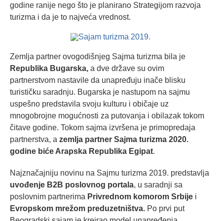
godine ranije nego što je planirano Strategijom razvoja
turizma i da je to najveća vrednost.
Zemlja partner ovogodišnjeg Sajma turizma bila je
Republika Bugarska,
a dve države su ovim
partnerstvom nastavile da unapređuju inače blisku
turističku saradnju. Bugarska je nastupom na sajmu
uspešno predstavila svoju kulturu i običaje uz
mnogobrojne mogućnosti za putovanja i obilazak tokom
čitave godine. Tokom sajma izvršena je primopredaja
partnerstva, a
zemlja partner Sajma turizma 2020.
godine biće Arapska Republika Egipat
.
Najznačajniju novinu na Sajmu turizma 2019. predstavlja
uvođenje B2B poslovnog portala
, u saradnji sa
poslovnim partnerima
Privrednom komorom Srbije
i
Evropskom mrežom preduzetništva.
Po prvi put
Beogradski sajam je kreirao model unapređenja