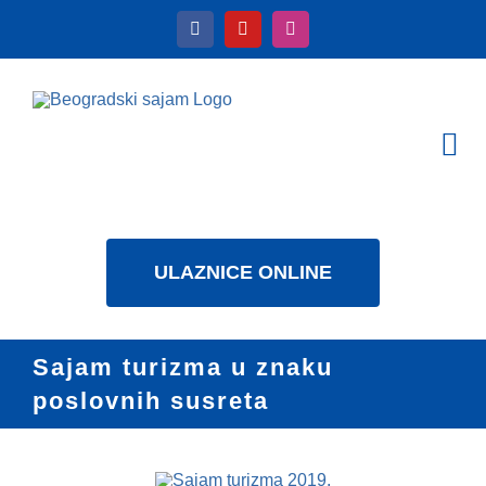
Skip
to
content
Tog
Nav
KALENDAR
USLUGE
ULAZNICE ONLINE
O NAMA
NOVOSTI
Sajam turizma u znaku
DOWNLOAD
poslovnih susreta
KONTAKT
lat