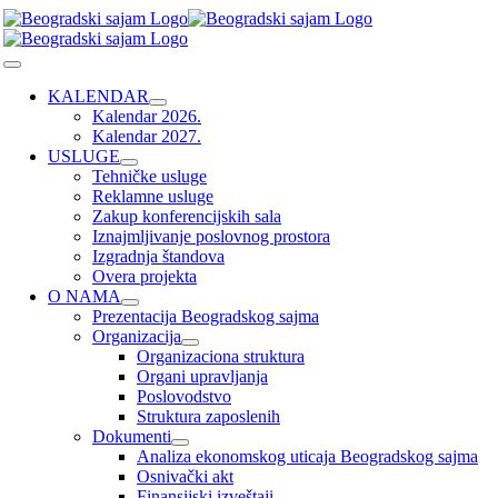
Skip
to
content
Toggle
Navigation
KALENDAR
Kalendar 2026.
Kalendar 2027.
USLUGE
Tehničke usluge
Reklamne usluge
Zakup konferencijskih sala
Iznajmljivanje poslovnog prostora
Izgradnja štandova
Overa projekta
O NAMA
Prezentacija Beogradskog sajma
Organizacija
Organizaciona struktura
Organi upravljanja
Poslovodstvo
Struktura zaposlenih
Dokumenti
Analiza ekonomskog uticaja Beogradskog sajma
Osnivački akt
Finansijski izveštaji