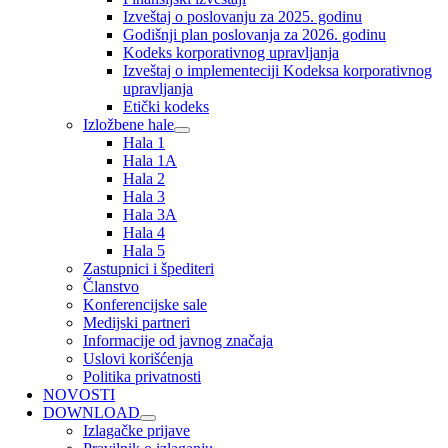
Izveštaj o poslovanju za 2025. godinu
Godišnji plan poslovanja za 2026. godinu
Kodeks korporativnog upravljanja
Izveštaj o implementeciji Kodeksa korporativnog
upravljanja
Etički kodeks
Izložbene hale
Hala 1
Hala 1A
Hala 2
Hala 3
Hala 3A
Hala 4
Hala 5
Zastupnici i špediteri
Članstvo
Konferencijske sale
Medijski partneri
Informacije od javnog značaja
Uslovi korišćenja
Politika privatnosti
NOVOSTI
DOWNLOAD
Izlagačke prijave