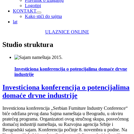
Pravilnik o izlaganju
Logotipi
KONTAKT
Kako stići do sajma
lat
ULAZNICE ONLINE
Studio struktura
Investiciona konferencija o potencijalima domaće drvne
industrije
Investiciona konferencija o potencijalima
domaće drvne industrije
Investiciona konferencija „Serbian Furniture Industry Conference“
biće održana prvog dana Sajma nameštaja u Beogradu, u okviru
pratećeg programa. Organizatori ovog stručnog skupa, posvećenog
domaćoj industriji nameštaja, su Razvojna agencija Srbije i
Beogradski sajam. Konferencija počinje 8. novembra u podne. Na