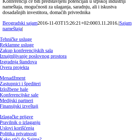
Konferenciji će biti predstavljeni potencijali u srpskoj industriji
nameštaja, mogućnosti za ulaganja, saradnju, ali i iskustva
dosadašnjih investitora, domaćih privrednika
Beogradski sajam
2016-11-03T15:26:21+02:00
03.11.2016.
|
Sajam
nameštaja
|
Tehničke usluge
Reklamne usluge
Zakup konferencijskih sala
Iznajmljivanje poslovnog prostora
Izgradnja štandova
Overa projekta
Menadžment
Zastupnici i špediteri
Izložbene hale
Konferencijske sale
Medijski partneri
Finansijski izveštaji
Izlagačke prijave
Pravilnik o izlaganju
Uslovi korišćenja
Politika privatnosti
Kako stići do Sajma?