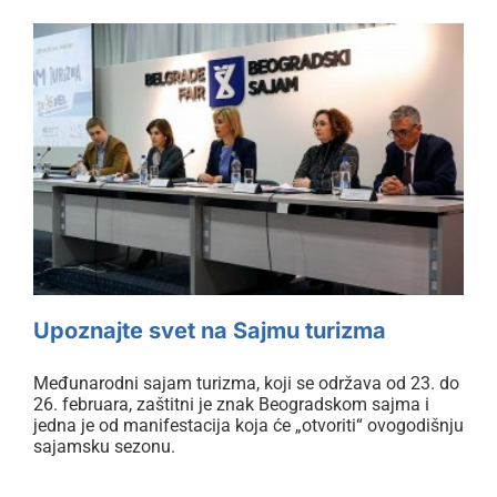
lat
Upoznajte svet na Sajmu turizma
Upoznajte svet na Sajmu turizma
Međunarodni sajam turizma, koji se održava od 23. do
26. februara, zaštitni je znak Beogradskom sajma i
jedna je od manifestacija koja će „otvoriti“ ovogodišnju
sajamsku sezonu.