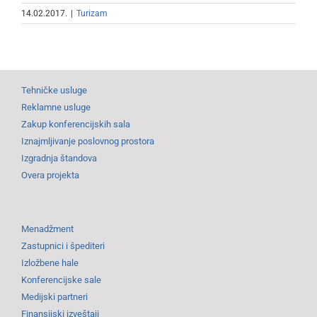
14.02.2017.
|
Turizam
Tehničke usluge
Reklamne usluge
Zakup konferencijskih sala
Iznajmljivanje poslovnog prostora
Izgradnja štandova
Overa projekta
Menadžment
Zastupnici i špediteri
Izložbene hale
Konferencijske sale
Medijski partneri
Finansijski izveštaji