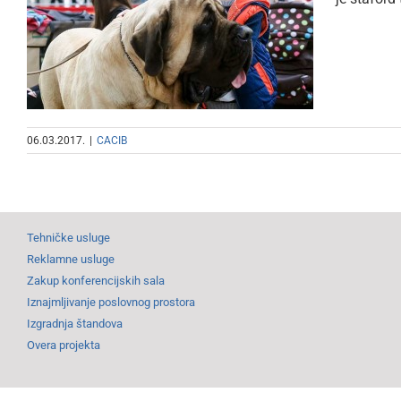
Staford terijer pobednik
60. CACIB-a
06.03.2017.
|
CACIB
Tehničke usluge
Reklamne usluge
Zakup konferencijskih sala
Iznajmljivanje poslovnog prostora
Izgradnja štandova
Overa projekta