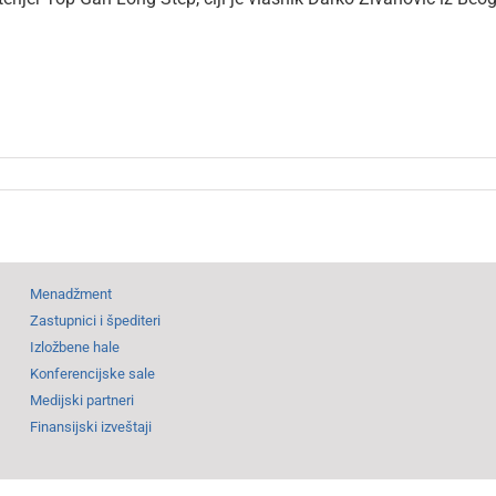
Menadžment
Zastupnici i špediteri
Izložbene hale
Konferencijske sale
Medijski partneri
Finansijski izveštaji