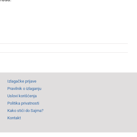
Izlagačke prijave
Pravilnik o izlaganju
Uslovi korišćenja
Politika privatnosti
Kako stići do Sajma?
Kontakt