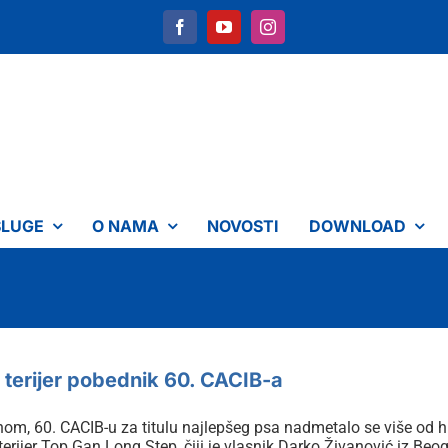
SLUGE
O NAMA
NOVOSTI
DOWNLOAD
 terijer pobednik 60. CACIB-a
nom, 60. CACIB-u za titulu najlepšeg psa nadmetalo se više od 
 terijer Top Gan Long Step, čiji je vlasnik Darko Živanović iz Beo