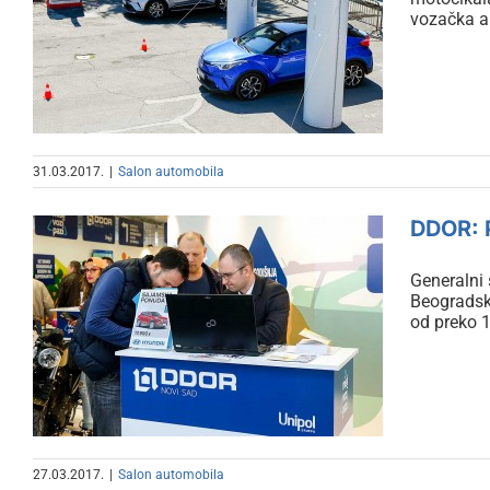
NAVAK za bezbednu
vozačka a
vožnju
31.03.2017.
|
Salon automobila
DDOR: P
Generalni
Beogradsko
DDOR: Popusti i pogodnosti
od preko 1
generalnog sponzora
27.03.2017.
|
Salon automobila