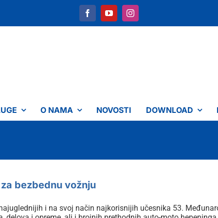
LUGE
O NAMA
NOVOSTI
DOWNLOAD
za bezbednu vožnju
najuglednijih i na svoj način najkorisnijih učesnika 53. Među
a, delova i opreme, ali i brojnih prethodnih auto-moto hepeni