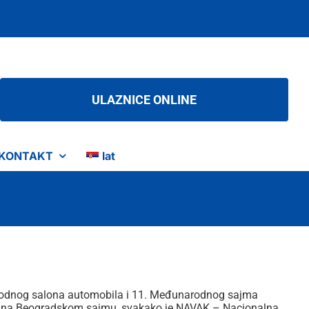
ULAZNICE ONLINE
KONTAKT
lat
narodnog salona automobila i 11. Međunarodnog sajma
nga na Beogradskom sajmu, svakako je NAVAK – Nacionalna