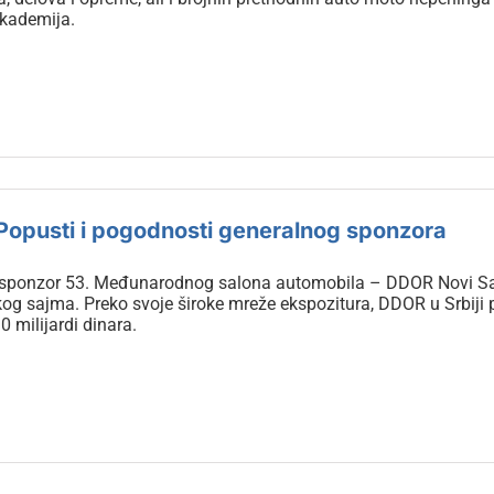
kademija.
opusti i pogodnosti generalnog sponzora
 sponzor 53. Međunarodnog salona automobila – DDOR Novi Sad,
g sajma. Preko svoje široke mreže ekspozitura, DDOR u Srbiji p
0 milijardi dinara.