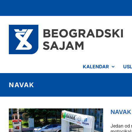
Skip
to
content
KALENDAR
US
NAVAK
NAVAK 
Jedan od 
motocikal