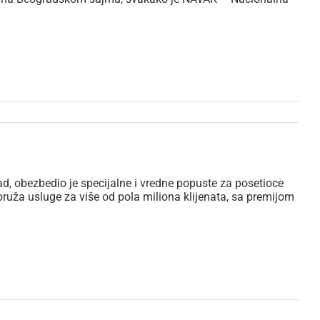
 obezbedio je specijalne i vredne popuste za posetioce
ruža usluge za više od pola miliona klijenata, sa premijom