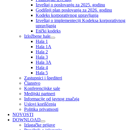
Izveštaj o poslovanju za 2025. godinu
Godišnji plan poslovanja za 2026. godinu
Kodeks korporativnog upravljanja
Izveštaj o implementeciji Kodeksa korporativnog
upravljanja
Etički kodeks
Izložbene hale
Hala 1
Hala 1A
Hala 2
Hala 3
Hala 3A
Hala 4
Hala 5
Zastupnici i špediteri
Članstvo
Konferencijske sale
Medijski partneri
Informacije od javnog značaja
Uslovi korišćenja
Politika privatnosti
NOVOSTI
DOWNLOAD
Izlagačke prijave