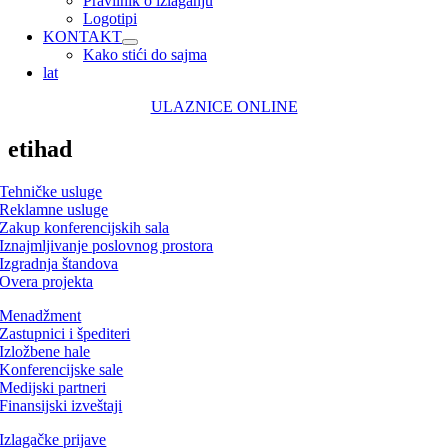
Pravilnik o izlaganju
Logotipi
KONTAKT
Kako stići do sajma
lat
ULAZNICE ONLINE
etihad
Tehničke usluge
Reklamne usluge
Zakup konferencijskih sala
Iznajmljivanje poslovnog prostora
Izgradnja štandova
Overa projekta
Menadžment
Zastupnici i špediteri
Izložbene hale
Konferencijske sale
Medijski partneri
Finansijski izveštaji
Izlagačke prijave