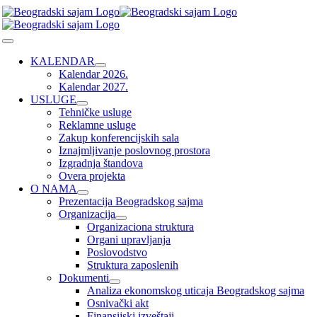
Skip
to
content
Toggle
Navigation
KALENDAR
Kalendar 2026.
Kalendar 2027.
USLUGE
Tehničke usluge
Reklamne usluge
Zakup konferencijskih sala
Iznajmljivanje poslovnog prostora
Izgradnja štandova
Overa projekta
O NAMA
Prezentacija Beogradskog sajma
Organizacija
Organizaciona struktura
Organi upravljanja
Poslovodstvo
Struktura zaposlenih
Dokumenti
Analiza ekonomskog uticaja Beogradskog sajma
Osnivački akt
Finansijski izveštaji