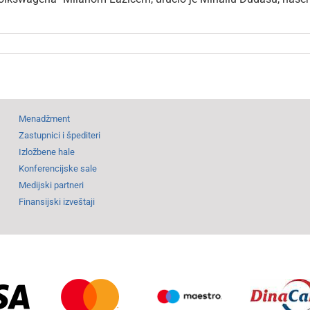
Menadžment
Zastupnici i špediteri
Izložbene hale
Konferencijske sale
Medijski partneri
Finansijski izveštaji