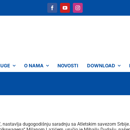
LUGE
O NAMA
NOVOSTI
DOWNLOAD
 nastavlja dugogodišnju saradnju sa Atletskim savezom Srbije
olkswagena“ Milanom Lazićem, uručio je Mihailu Dudašu, našem 