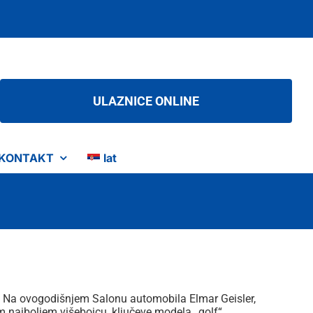
ULAZNICE ONLINE
KONTAKT
lat
. Na ovogodišnjem Salonu automobila Elmar Geisler,
najboljem višebojcu, ključeve modela „golf“.