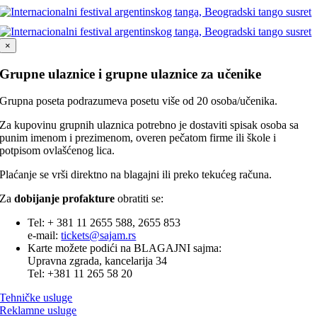
×
Grupne ulaznice i grupne ulaznice za učenike
Grupna poseta podrazumeva posetu više od 20 osoba/učenika.
Za kupovinu grupnih ulaznica potrebno je dostaviti spisak osoba sa
punim imenom i prezimenom, overen pečatom firme ili škole i
potpisom ovlašćenog lica.
Plaćanje se vrši direktno na blagajni ili preko tekućeg računa.
Za
dobijanje profakture
obratiti se:
Tel: + 381 11 2655 588, 2655 853
e-mail:
tickets@sajam.rs
Karte možete podići na BLAGAJNI sajma:
Upravna zgrada, kancelarija 34
Tel: +381 11 265 58 20
Tehničke usluge
Reklamne usluge