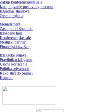
Zakup konferencijskih sala
Iznajmljivanje poslovnog prostora
Izgradnja štandova
Overa projekta
Menadžment
Zastupnici i špediteri
Izložbene hale
Konferencijske sale
Medijski partneri
Finansijski izveštaji
Izlagačke prijave
Pravilnik o izlaganju
Uslovi korišćenja
Politika privatnosti
Kako stići do Sajma?
Kontakt