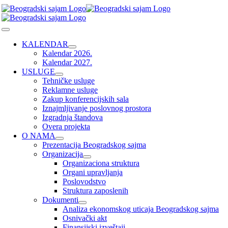
Skip
to
content
Toggle
Navigation
KALENDAR
Kalendar 2026.
Kalendar 2027.
USLUGE
Tehničke usluge
Reklamne usluge
Zakup konferencijskih sala
Iznajmljivanje poslovnog prostora
Izgradnja štandova
Overa projekta
O NAMA
Prezentacija Beogradskog sajma
Organizacija
Organizaciona struktura
Organi upravljanja
Poslovodstvo
Struktura zaposlenih
Dokumenti
Analiza ekonomskog uticaja Beogradskog sajma
Osnivački akt
Finansijski izveštaji