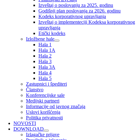
Izveštaj o poslovanju za 2025. godinu
Godišnji plan poslovanja za 2026. godinu
Kodeks korporativnog upravljanja
Izveštaj o implementeciji Kodeksa korporativnog
upravljanja
Etički kodeks
Izložbene hale
Hala 1
Hala 1A
Hala 2
Hala 3
Hala 3A
Hala 4
Hala 5
Zastupnici i špediteri
Članstvo
Konferencijske sale
Medijski partneri
Informacije od javnog značaja
Uslovi korišćenja
Politika privatnosti
NOVOSTI
DOWNLOAD
Izlagačke prijave