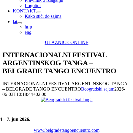
Pravilnik o izlaganju
Logotipi
KONTAKT
Kako stići do sajma
lat
ћир
eng
ULAZNICE ONLINE
INTERNACIONALNI FESTIVAL
ARGENTINSKOG TANGA –
BELGRADE TANGO ENCUENTRO
INTERNACIONALNI FESTIVAL ARGENTINSKOG TANGA
– BELGRADE TANGO ENCUENTRO
Beogradski sajam
2026-
06-03T10:18:44+02:00
4 – 7. jun 2026.
www.belgradetangoencuentro.com