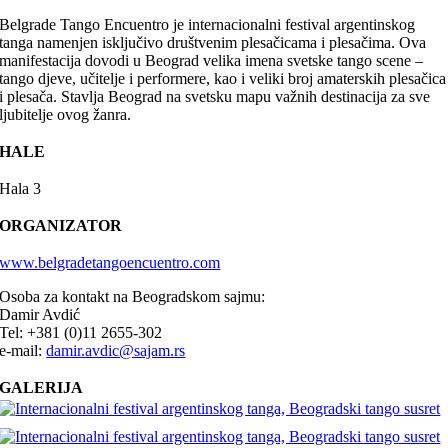
Belgrade Tango Encuentro je internacionalni festival argentinskog
tanga namenjen isključivo društvenim plesačicama i plesačima. Ova
manifestacija dovodi u Beograd velika imena svetske tango scene –
tango djeve, učitelje i performere, kao i veliki broj amaterskih plesačica
i plesača. Stavlja Beograd na svetsku mapu važnih destinacija za sve
ljubitelje ovog žanra.
HALE
Hala 3
ORGANIZATOR
www.belgradetangoencuentro.com
Osoba za kontakt na Beogradskom sajmu:
Damir Avdić
Tel: +381 (0)11 2655-302
e-mail:
damir.avdic@sajam.rs
GALERIJA