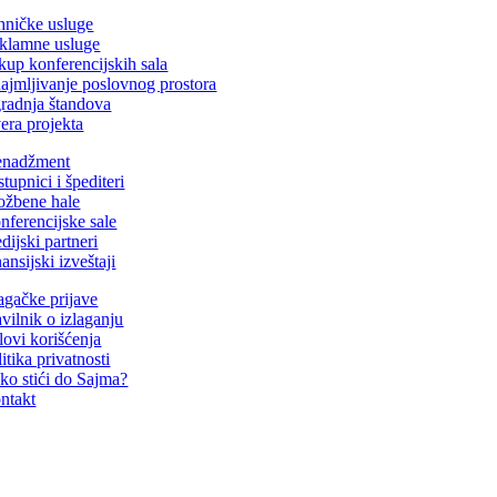
hničke usluge
klamne usluge
kup konferencijskih sala
najmljivanje poslovnog prostora
gradnja štandova
era projekta
nadžment
tupnici i špediteri
ložbene hale
nferencijske sale
dijski partneri
ansijski izveštaji
lagačke prijave
avilnik o izlaganju
lovi korišćenja
itika privatnosti
ko stići do Sajma?
ntakt