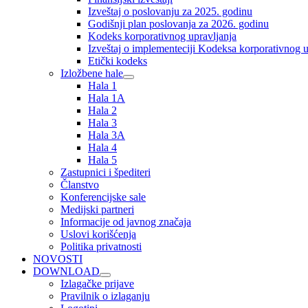
Izveštaj o poslovanju za 2025. godinu
Godišnji plan poslovanja za 2026. godinu
Kodeks korporativnog upravljanja
Izveštaj o implementeciji Kodeksa korporativnog u
Etički kodeks
Izložbene hale
Hala 1
Hala 1A
Hala 2
Hala 3
Hala 3A
Hala 4
Hala 5
Zastupnici i špediteri
Članstvo
Konferencijske sale
Medijski partneri
Informacije od javnog značaja
Uslovi korišćenja
Politika privatnosti
NOVOSTI
DOWNLOAD
Izlagačke prijave
Pravilnik o izlaganju