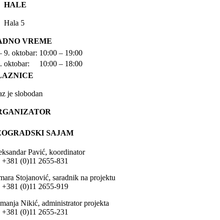
HALE
Hala 5
ADNO VREME
– 9. oktobar:
10:00 – 19:00
. oktobar:
10:00 – 18:00
LAZNICE
az je slobodan
RGANIZATOR
EOGRADSKI SAJAM
eksandar Pavić, koordinator
l: +381 (0)11 2655-831
mara Stojanović, saradnik na projektu
l: +381 (0)11 2655-919
manja Nikić, administrator projekta
l: +381 (0)11 2655-231