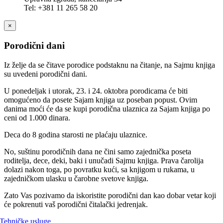
Tel: +381 11 265 58 20
×
Porodični dani
Iz želje da se čitave porodice podstaknu na čitanje, na Sajmu knjiga
su uvedeni porodični dani.
U ponedeljak i utorak, 23. i 24. oktobra porodicama će biti
omogućeno da posete Sajam knjiga uz poseban popust. Ovim
danima moći će da se kupi porodična ulaznica za Sajam knjiga po
ceni od 1.000 dinara.
Deca do 8 godina starosti ne plaćaju ulaznice.
No, suštinu porodičnih dana ne čini samo zajednička poseta
roditelja, dece, deki, baki i unučadi Sajmu knjiga. Prava čarolija
dolazi nakon toga, po povratku kući, sa knjigom u rukama, u
zajedničkom ulasku u čarobne svetove knjiga.
Zato Vas pozivamo da iskoristite porodični dan kao dobar vetar koji
će pokrenuti vaš porodični čitalački jedrenjak.
Tehničke usluge