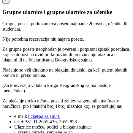
×
Grupne ulaznice i grupne ulaznice za učenike
Grupna poseta podrazumeva posetu najmanje 20 osoba, učenika ili
studenata.
Nije potrebna rezervacija niti najava posete.
Za grupne posete neophodan je overeni i potpisani spisak posetilaca,
koji se donosi na uvid pri kupovini ili preuzimanju ulaznica u
blagajni ili na biletarnicama Beogradskog sajma.
Plaćanje se vrši direktno na blagajni dinarski, za keš, putem platnih
kartica ili preko računa.
(Za konverziju valuta u krugu Beogradskog sajma postoje
menjačnice).
Za plaćanje preko računa poslati zahtev sa generalijama (naziv
naručioca, pib i matični broj i broj ulaznica koji se potražuje) na:
e-mail:
tickets@sajam.rs
tel: + 381 11 2655 436, 2655 853
Ulaznice možete podići u blagajni sajma:
Upravna zgrada, kancelarija 34