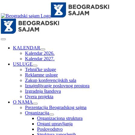
Skip
to
content
Toggle
Navigation
KALENDAR
Kalendar 2026.
Kalendar 2027.
USLUGE
Tehničke usluge
Reklamne usluge
Zakup konferencijskih sala
Iznajmljivanje poslovnog prostora
Izgradnja štandova
Overa projekta
O NAMA
Prezentacija Beogradskog sajma
Organizacija
Organizaciona struktura
Organi upravljanja
Poslovodstvo
Struktura zaposlenih