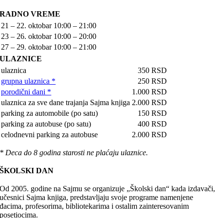
RADNO VREME
21 – 22. oktobar
10:00 – 21:00
23 – 26. oktobar
10:00 – 20:00
27 – 29. oktobar
10:00 – 21:00
ULAZNICE
ulaznica
350 RSD
grupna ulaznica *
250 RSD
porodični dani *
1.000 RSD
ulaznica za sve dane trajanja Sajma knjiga
2.000 RSD
parking za automobile (po satu)
150 RSD
parking za autobuse (po satu)
400 RSD
celodnevni parking za autobuse
2.000 RSD
* Deca do 8 godina starosti ne plaćaju ulaznice.
ŠKOLSKI DAN
Od 2005. godine na Sajmu se organizuje „Školski dan“ kada izdavači,
učesnici Sajma knjiga, predstavljaju svoje programe namenjene
đacima, profesorima, bibliotekarima i ostalim zainteresovanim
posetiocima.