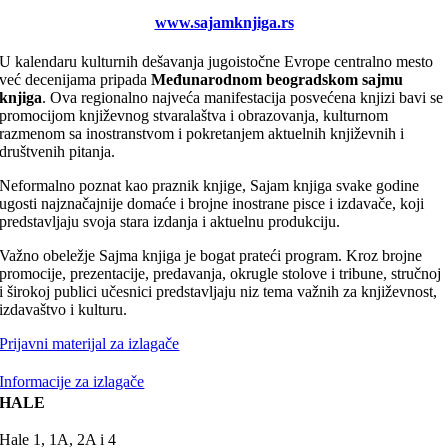
www.sajamknjiga.rs
U kalendaru kulturnih dešavanja jugoistočne Evrope centralno mesto
već decenijama pripada
Međunarodnom beogradskom sajmu
knjiga
. Ova regionalno najveća manifestacija posvećena knjizi bavi se
promocijom književnog stvaralaštva i obrazovanja, kulturnom
razmenom sa inostranstvom i pokretanjem aktuelnih književnih i
društvenih pitanja.
Neformalno poznat kao praznik knjige, Sajam knjiga svake godine
ugosti najznačajnije domaće i brojne inostrane pisce i izdavače, koji
predstavljaju svoja stara izdanja i aktuelnu produkciju.
Važno obeležje Sajma knjiga je bogat prateći program. Kroz brojne
promocije, prezentacije, predavanja, okrugle stolove i tribune, stručnoj
i širokoj publici učesnici predstavljaju niz tema važnih za književnost,
izdavaštvo i kulturu.
Prijavni materijal za izlagače
Informacije za izlagače
HALE
Hale 1, 1A, 2A i 4