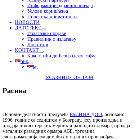
Информације од јавног значаја
Услови коришћења
Политика приватности
НОВОСТИ
ДАТОТЕКЕ
Излагачке пријаве
Правилник о излагању
Логотипи
КОНТАКТ
Како стићи до Београдског сајма
ћир
lat
УЛАЗНИЦЕ ОНЛАЈН
Расина
Основне делатности предузећа
РАСИНА ДОО
, основаног
1996. године са седиштем у Београду, јесу производња и
продаја полиестерских мерних и разводних ормара, продаја
металних разводних ормара АББ, трговина
електроматеријалом домаћих и страних произвођача
,