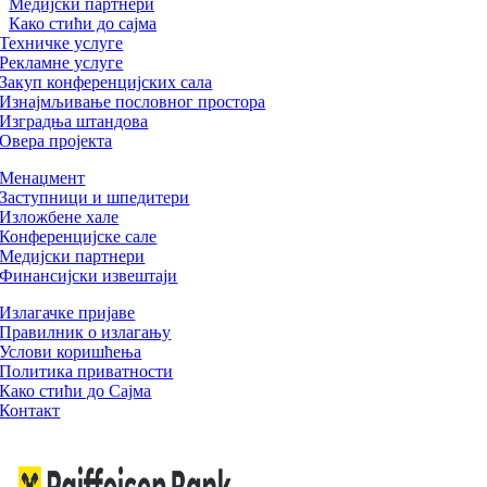
Медијски партнери
Како стићи до сајма
Техничке услуге
Рекламне услуге
Закуп конференцијских сала
Изнајмљивање пословног простора
Изградња штандова
Овера пројекта
Менаџмент
Заступници и шпедитери
Изложбене хале
Конференцијске сале
Медијски партнери
Финансијски извештаји
Излагачке пријаве
Правилник о излагању
Услови коришћења
Политика приватности
Како стићи до Сајма
Контакт