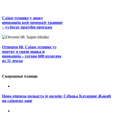
Сајам технике у знаку
иновација које померају границе
– уз богат пратећи програм
Отворен 68. Сајам технике уз
поруку о снази знања и
иновација – готово 600 излагача
из 31 земље
Скорашњи чланци
Нова епизода подкаста је онлајн: Сећања Катарине Жакић
на сајамске дане