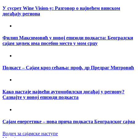
У сусрет Wine Vision-у: Разговор о највећем винском
догађају региона
Филип Максимовић у новој епизоди подкаста: Београдски
сајам заувек има посебно место у мом срцу
Подкаст – Сајам кроз сећања: проф. др Предраг Митровић
Како настаје највећи аутомобилски догађај у региону?
Сазнајте у новој епизоди подкаста
Сајам енергетике – нова прича подкаста Београдског сајма
Водич за сајамске наступе