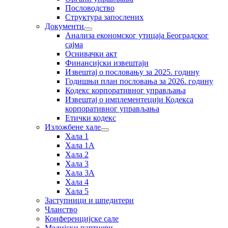
Пословодство
Структура запослених
Документи
Анализа економског утицаја Београдског
сајма
Оснивачки акт
Финансијски извештаји
Извештај о пословању за 2025. годину
Годишњи план пословања за 2026. годину
Кодекс корпоративног управљања
Извештај о имплементецији Кодекса
корпоративног управљања
Етички кодекс
Изложбене хале
Хала 1
Хала 1А
Хала 2
Хала 3
Хала 3А
Хала 4
Хала 5
Заступници и шпедитери
Чланство
Конференцијске сале
Медијски партнери