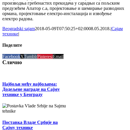
производња гребенастих прекидача у сарадњи са пољским
предузећем Апатор с.а, пројектовање и шемирање разводних
ормана, пројектовање електро-инсталација и извођење
електро радова.
Beogradski sajam
2018-05-09T07:50:25+02:00
08.05.2018.
|
Сајам
технике
|
Поделите
Facebook
X
Tumblr
Pinterest
Email
Слично
Најбољи међу најбољима:
Додељене награде на Сајму
технике у Београду
Поставка Владе Србије на
Сајму технике