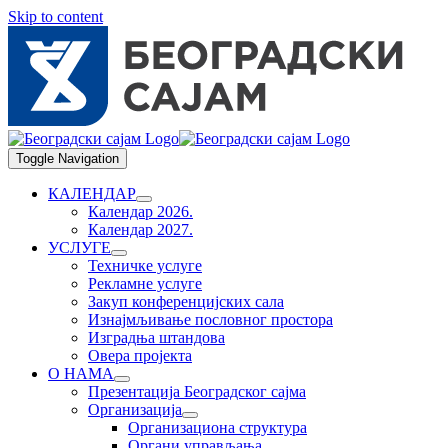
Skip to content
Toggle Navigation
КАЛЕНДАР
Календар 2026.
Календар 2027.
УСЛУГЕ
Техничке услуге
Рекламне услуге
Закуп конференцијских сала
Изнајмљивање пословног простора
Изградња штандова
Овера пројекта
О НАМА
Презентација Београдског сајма
Организација
Организациона структура
Органи управљања