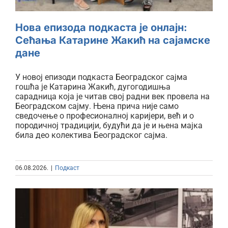
Нова епизода подкаста је онлајн:
Сећања Катарине Жакић на сајамске
дане
У новој епизоди подкаста Београдског сајма
гошћа је Катарина Жакић, дугогодишња
сарадница која је читав свој радни век провела на
Београдском сајму. Њена прича није само
сведочење о професионалној каријери, већ и о
породичној традицији, будући да је и њена мајка
била део колектива Београдског сајма.
06.08.2026.
|
Подкаст