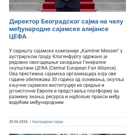
Директор Београдског сајма на челу
међународне сајамске алијансе
ЦЕФА
У седишту сајамске компаније „Karntner Messen“ у
аустријском граду Клагенфурту одржано је
редовно овогодишње заседање Генералне
скупштине ЦЕФА (Central European Fair Alliance).
Ова престижна сајамска организација која ове
године обележава 30 година од оснивања, окупља
кључне сајамске институције из средње и
југоисточне Европе и представља платформу за
размену знања, ресурса и најбољих пракси међу
водећим међународним
30.06.2026.
|
Београдски сајам