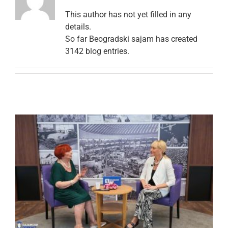
ћир
This author has not yet filled in any
details.
So far Beogradski sajam has created
3142 blog entries.
Нова епизода подкаста је
онлајн: Сећања Катарине
Жакић на сајамске дане