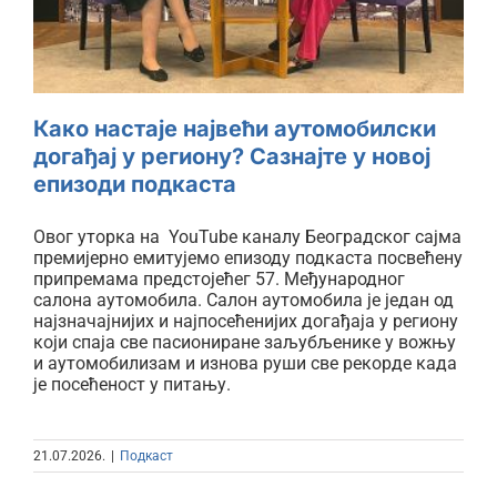
епизоди подкаста
Како настаје највећи аутомобилски
догађај у региону? Сазнајте у новој
епизоди подкаста
Овог уторка на YouTube каналу Београдског сајма
премијерно емитујемо епизоду подкаста посвећену
припремама предстојећег 57. Међународног
салона аутомобила. Салон аутомобила је један од
најзначајнијих и најпосећенијих догађаја у региону
који спаја све пасиониране заљубљенике у вожњу
и аутомобилизам и изнова руши све рекорде када
је посећеност у питању.
21.07.2026.
|
Подкаст