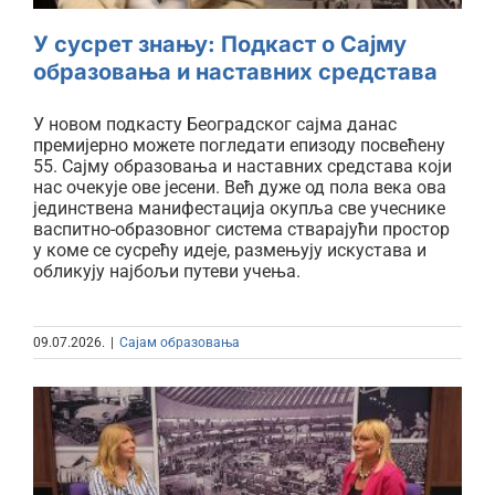
У сусрет знању: Подкаст о Сајму
образовања и наставних средстава
У новом подкасту Београдског сајма данас
премијерно можете погледати епизоду посвећену
55. Сајму образовања и наставних средстава који
нас очекује ове јесени. Већ дуже од пола века ова
јединствена манифестација окупља све учеснике
васпитно-образовног система стварајући простор
у коме се сусрећу идеје, размењују искустава и
обликују најбољи путеви учења.
09.07.2026.
|
Сајам образовања
Нови подкаст Београдског