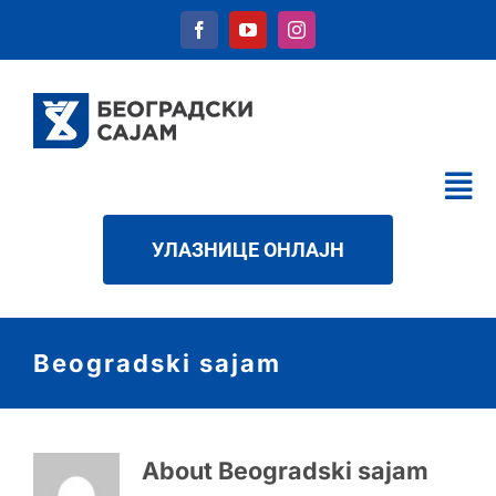
Skip
to
content
Tog
Nav
КАЛЕНДАР
УЛАЗНИЦЕ ОНЛАЈН
УСЛУГЕ
О НАМА
Beogradski sajam
НОВОСТИ
ДАТОТЕКЕ
КОНТАКТ
About
Beogradski sajam