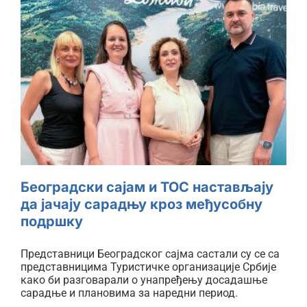
Београдски сајам и ТОС
настављају да јачају сарадњу
кроз међусобну подршку
Београдски сајам и ТОС настављају
да јачају сарадњу кроз међусобну
подршку
Представници Београдског сајма састали су се са
представницима Туристичке организације Србије
како би разговарали о унапређењу досадашње
сарадње и плановима за наредни период.