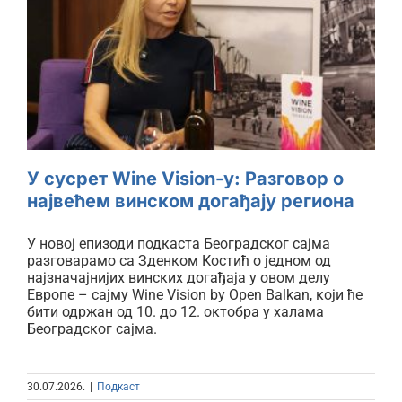
У сусрет Wine Vision-у:
Разговор о највећем винском
догађају региона
У сусрет Wine Vision-у: Разговор о
највећем винском догађају региона
У новој епизоди подкаста Београдског сајма
разговарамо са Зденком Костић о једном од
најзначајнијих винских догађаја у овом делу
Европе – сајму Wine Vision by Open Balkan, који ће
бити одржан од 10. до 12. октобра у халама
Београдског сајма.
30.07.2026.
|
Подкаст