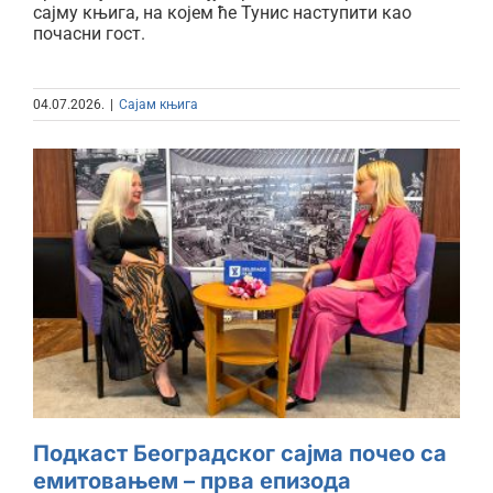
сајму књига, на којем ће Тунис наступити као
почасни гост.
04.07.2026.
|
Сајам књига
Подкаст Београдског сајма
почео са емитовањем – прва
епизода посвећена сајму
ГРАФИМА
Подкаст Београдског сајма почео са
емитовањем – прва епизода