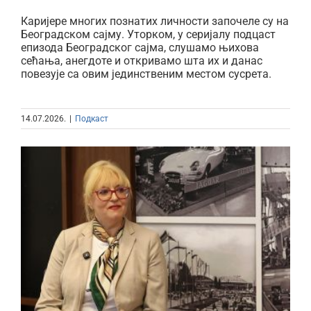
Каријере многих познатих личности започеле су на
Београдском сајму. Уторком, у серијалу подцаст
епизода Београдског сајма, слушамо њихова
сећања, анегдоте и откривамо шта их и данас
повезује са овим јединственим местом сусрета.
14.07.2026.
|
Подкаст
У сусрет знању: Подкаст о
Сајму образовања и наставних
средстава