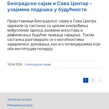
Београдски сајам и Сава Центар –
узајамна подршка у будућности
Представници Београдског сајма и Сава Центра
одржали су састанак са циљем унапређења
међусобних односа, размене искустава и
дефинисања будућих праваца сарадње. Током
састанка разговарало се о могућностима
заједничког деловања, као и о потенцијалима које
обе институције поседују.
18.06.2026.
|
Београдски сајам
1
2
Техничке услуге
Рекламне услуге