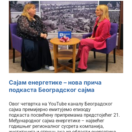
Сајам енергетике – нова прича
подкаста Београдског сајма
Сајам енергетике – нова прича
подкаста Београдског сајма
Овог четвртка на YouTube каналу Београдског
сајма премијерно емитујемо епизоду
подкаста посвећену припремама предстојећег 21.
Међународног сајма енергетике – највећег
годишњег регионалног сусрета компанија,
институција и стручњака из области енергетике.