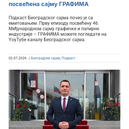
посвећена сајму ГРАФИМА
Подкаст Београдског сајма почео је са
емитовањем. Прву епизоду посвећену 46.
Међународном сајму графичке и папирне
индустрије – ГРАФИМА можете погледати на
YоуТубе каналу Београдског сајма.
02.07.2026.
|
Београдски сајам
,
Подкаст
Директор Београдског сајма на
челу међународне сајамске
алијансе ЦЕФА