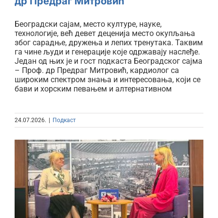
др Предраг Митровић
Београдски сајам, место културе, науке,
технологије, већ девет деценија место окупљања
због сарадње, дружења и лепих тренутака. Таквим
га чине људи и генерације које одржавају наслеђе.
Један од њих је и гост подкаста Београдског сајма
– Проф. др Предраг Митровић, кардиолог са
широким спектром знања и интересовања, који се
бави и хорским певањем и алтернативном
24.07.2026.
|
Подкаст
Како настаје највећи
аутомобилски догађај у
региону? Сазнајте у новој