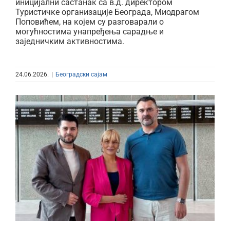
иницијални састанак са в.д. директором
Туристичке организације Београда, Миодрагом
Поповићем, на којем су разговарали о
могућностима унапређења сарадње и
заједничким активностима.
24.06.2026.
|
Београдски сајам
Београдски сајам и Сава
Центар – узајамна подршка у
будућности