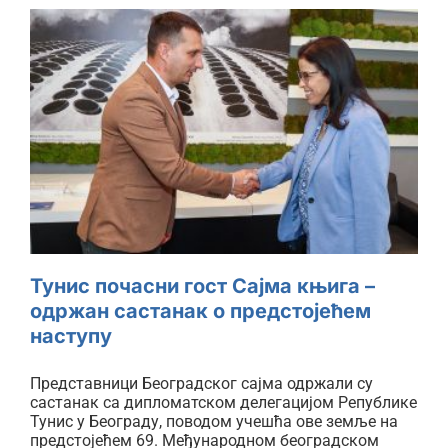
Тунис почасни гост Сајма
књига – одржан састанак о
предстојећем наступу
Тунис почасни гост Сајма књига –
одржан састанак о предстојећем
наступу
Представници Београдског сајма одржали су
састанак са дипломатском делегацијом Републике
Тунис у Београду, поводом учешћа ове земље на
предстојећем 69. Међународном београдском