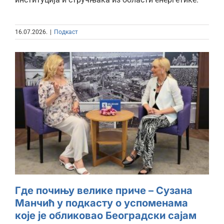
16.07.2026.
|
Подкаст
Где почињу велике приче –
Сузана Манчић у подкасту о
успоменама које је обликовао
Београдски сајам
Где почињу велике приче – Сузана
Манчић у подкасту о успоменама
које је обликовао Београдски сајам