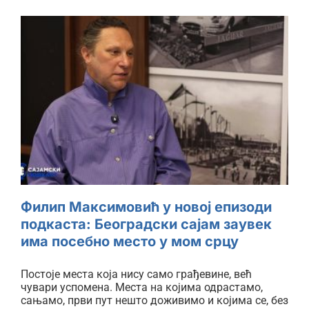
Филип Максимовић у новој
епизоди подкаста: Београдски
сајам заувек има посебно
место у мом срцу
Филип Максимовић у новој епизоди
подкаста: Београдски сајам заувек
има посебно место у мом срцу
Постоје места која нису само грађевине, већ
чувари успомена. Места на којима одрастамо,
сањамо, први пут нешто доживимо и којима се, без