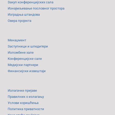
Закуп конференцијских сала
Изнајмљивање пословног простора
Изградња штандова
Овера пројекта
Менаџмент
Заступници и шпедитери
Изложбене хале
Конференцијске сале
Медијски партнери
Финансијски извештаји
Излагачке пријаве
Правилник о излагању
Услови коришћења
Политика приватности