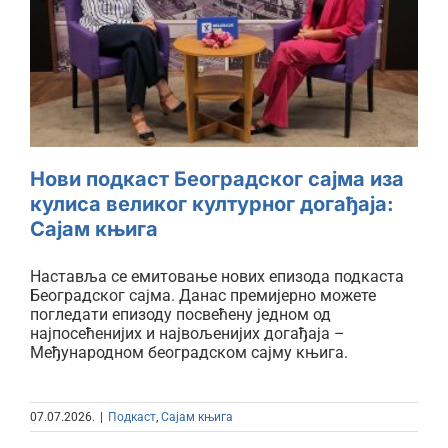
сајма иза кулиса великог
културног догађаја: Сајам
књига
Нови подкаст Београдског сајма иза
кулиса великог културног догађаја:
Сајам књига
Наставља се емитовање нових епизода подкаста
Београдског сајма. Данас премијерно можете
погледати епизоду посвећену једном од
најпосећенијих и највољенијих догађаја –
Међународном београдском сајму књига.
07.07.2026.
|
Подкаст
,
Сајам књига