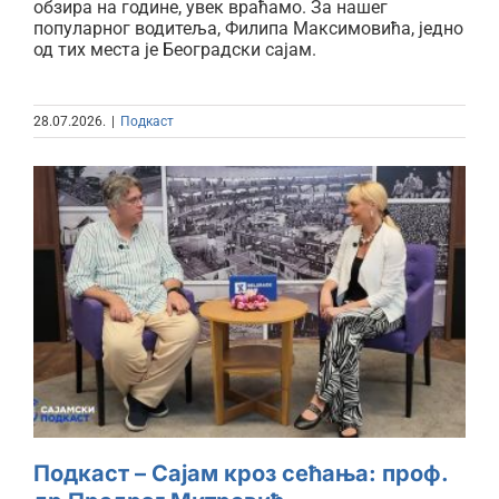
обзира на године, увек враћамо. За нашег
популарног водитеља, Филипа Максимовића, једно
од тих места је Београдски сајам.
28.07.2026.
|
Подкаст
Подкаст – Сајам кроз сећања:
проф. др Предраг Митровић
Подкаст – Сајам кроз сећања: проф.