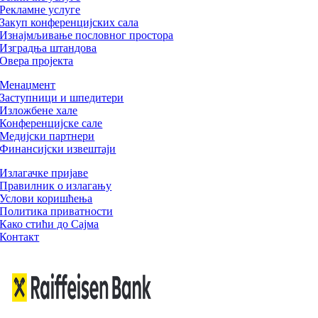
Рекламне услуге
Закуп конференцијских сала
Изнајмљивање пословног простора
Изградња штандова
Овера пројекта
Менаџмент
Заступници и шпедитери
Изложбене хале
Конференцијске сале
Медијски партнери
Финансијски извештаји
Излагачке пријаве
Правилник о излагању
Услови коришћења
Политика приватности
Како стићи до Сајма
Контакт