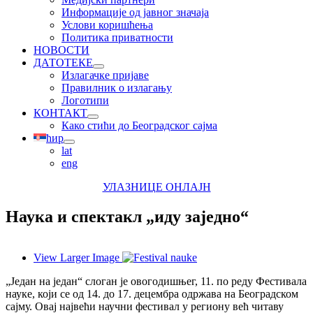
Информације од јавног значаја
Услови коришћења
Политика приватности
НОВОСТИ
ДАТОТЕКЕ
Излагачке пријаве
Правилник о излагању
Логотипи
КОНТАКТ
Како стићи до Београдског сајма
ћир
lat
eng
УЛАЗНИЦЕ ОНЛАЈН
Наука и спектакл „иду заједно“
View Larger Image
„Један на један“ слоган је овогодишњег, 11. по реду Фестивала
науке, који се од 14. до 17. децембра одржава на Београдском
сајму.
Овај највећи научни фестивал у региону већ читаву