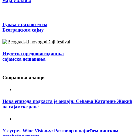
маја у хали 4
Гужва с разлогом на
Београдском сајму
Изузетна предновогодишња
сајамска дешавања
Скорашњи чланци
Нова епизода подкаста је онлајн: Сећања Катарине Жакић
на сајамске дане
У сусрет Wine Vision-у: Разговор о највећем винском