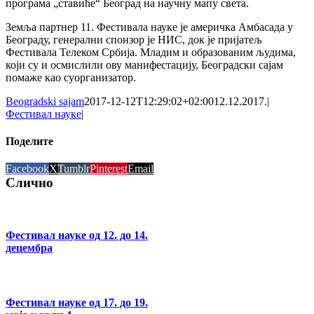
програма „ставиће“ Београд на научну мапу света.
Земља партнер 11. Фестивала науке је америчка Амбасада у
Београду, генерални спонзор је НИС, док је пријатељ
Фестивала Телеком Србија. Младим и образованим људима,
који су и осмислили ову манифестацију, Београдски сајам
помаже као суорганизатор.
Beogradski sajam
2017-12-12T12:29:02+02:00
12.12.2017.
|
Фестивал науке
|
Поделите
Facebook
X
Tumblr
Pinterest
Email
Слично
Фестивал науке од 12. до 14.
децембра
Фестивал науке од 17. до 19.