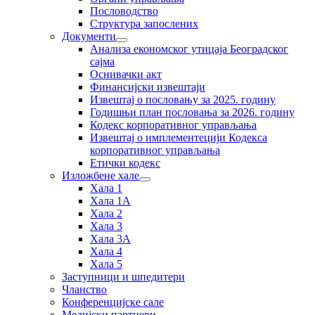
Пословодство
Структура запослених
Документи
Анализа економског утицаја Београдског
сајма
Оснивачки акт
Финансијски извештаји
Извештај о пословању за 2025. годину
Годишњи план пословања за 2026. годину
Кодекс корпоративног управљања
Извештај о имплементецији Кодекса
корпоративног управљања
Етички кодекс
Изложбене хале
Хала 1
Хала 1А
Хала 2
Хала 3
Хала 3А
Хала 4
Хала 5
Заступници и шпедитери
Чланство
Конференцијске сале
Медијски партнери