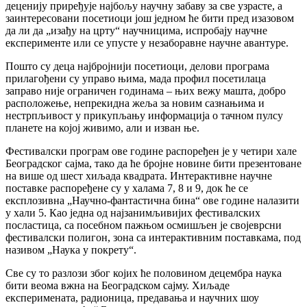
деценију приређује најбољу научну забаву за све узрасте, а
заинтересовани посетиоци још једном ће бити пред изазовом
да ли да „изађу на црту“ научницима, испробају научне
експерименте или се упусте у незаборавне научне авантуре.
Пошто су деца најбројнији посетиоци, делови програма
прилагођени су управо њима, мада профил посетилаца
заправо није ограничен годинама – њих вежу машта, добро
расположење, непрекидна жеља за новим сазнањима и
нестрпљивост у прикупљању информација о тачном пулсу
планете на којој живимо, али и изван ње.
Фестивалски програм ове године распоређен је у четири хале
Београдског сајма, тако да ће бројне новине бити презентоване
на више од шест хиљада квадрата. Интерактивне научне
поставке распоређене су у халама 7, 8 и 9, док ће се
експлозивна „Научно-фантастична бина“ ове године налазити
у хали 5. Као једна од најзанимљивијих фестивалских
посластица, са посебном пажњом осмишљен је својеврсни
фестивалски полигон, зона са интерактивним поставкама, под
називом „Наука у покрету“.
Све су то разлози због којих ће половином децембра наука
бити веома вжна на Београдском сајму. Хиљаде
експеримената, радионица, предавања и научних шоу