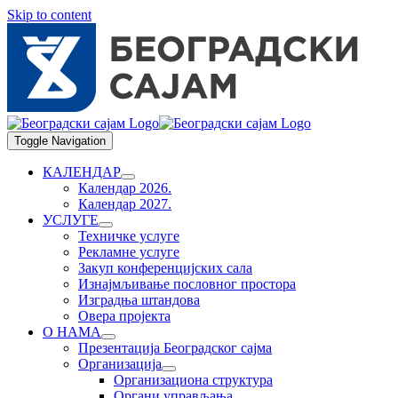
Skip to content
Toggle Navigation
КАЛЕНДАР
Календар 2026.
Календар 2027.
УСЛУГЕ
Техничке услуге
Рекламне услуге
Закуп конференцијских сала
Изнајмљивање пословног простора
Изградња штандова
Овера пројекта
О НАМА
Презентација Београдског сајма
Организација
Организациона структура
Органи управљања