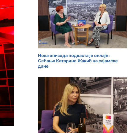
Нова епизода подкаста је онлајн:
Сећања Катарине Жакић на сајамске
дане