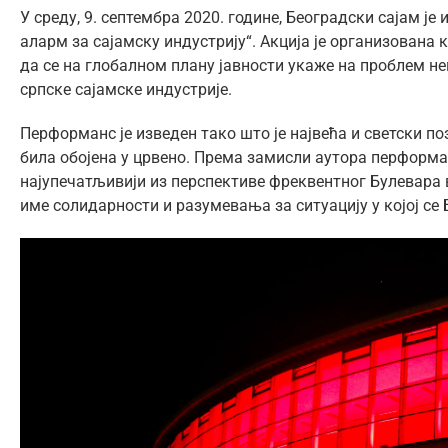
У среду, 9. септембра 2020. године, Београдски сајам 
аларм за сајамску индустрију“. Акција је организована
да се на глобалном плану јавности укаже на проблем не
српске сајамске индустрије.
Перформанс је изведен тако што је највећа и светски п
била обојена у црвено. Према замисли аутора перформан
најупечатљивији из перспективе фреквентног Булевара 
име солидарности и разумевања за ситуацију у којој се