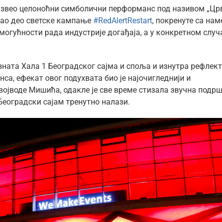
је извео целоноћни симболични перформанс под називом „Цр
 као део светске кампање
#RedAlertRestart
, покренуте са на
могућности рада индустрије догађаја, а у конкретном случ
озната Хала 1 Београдског сајма и споља и изнутра рефлек
са, ефекат овог подухвата био је најочигледнији и
војводе Мишића, одакле је све време стизала звучна подрш
 Београдски сајам тренутно налази.