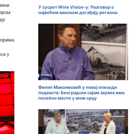
вени
У сусрет Wine Vision-у: Разговор о
мером
највећем винском догађају региона
ају
торима
ка у
Филип Максимовић у новој епизоди
подкаста: Београдски сајам заувек има
посебно место у мом срцу