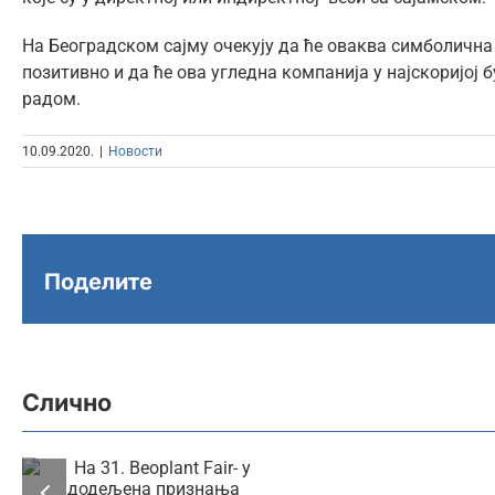
На Београдском сајму очекују да ће оваква симболична
позитивно и да ће ова угледна компанија у најскоријој
радом.
10.09.2020.
|
Новости
Поделите
5.
ап
на
Слично
У знаку зелених
Бе
вредности: На 31.
са
Beoplant Fair- у
се