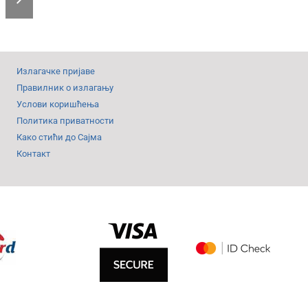
„Рајко
Жижић“
на
Београдском
Излагачке пријаве
сајму
Правилник о излагању
Услови коришћења
Политика приватности
Како стићи до Сајма
Контакт