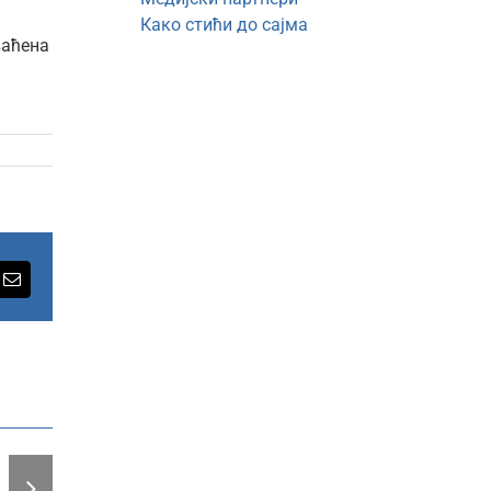
Како стићи до сајма
ваћена
rest
Email
Почео
24.
Међународни
мини
баскет
фестивал