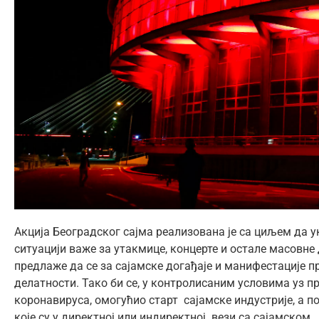
Акција Београдског сајма реализована је са циљем да у
ситуацији важе за утакмице, концерте и остале масовне
предлаже да се за сајамске догађаје и манифестације п
делатности. Тако би се, у контролисаним условима уз 
коронавируса, омогућио старт сајамске индустрије, а 
које су у директној или индиректној вези са сајамском.