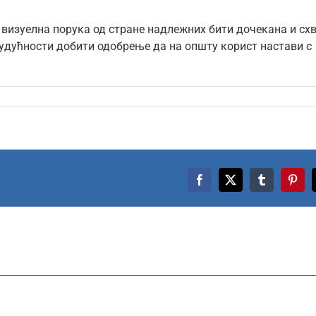
 визуелна порука од стране надлежних бити дочекана и сх
 будућности добити одобрење да на општу корист настави с
Facebook
X
Tumblr
Pinte
Agro
Belgrade
рила
2026.
на
оградском
Београдском
јму
сајму