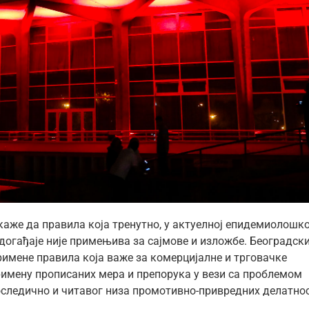
каже да правила која тренутно, у актуелној епидемиолошко
 догађаје није примењива за сајмове и изложбе. Београдск
римене правила која важе за комерцијалне и трговачке
примену прописаних мера и препорука у вези са проблемом
последично и читавог низа промотивно-привредних делатно