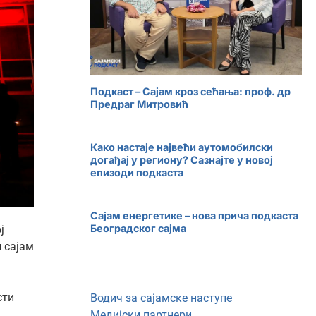
Подкаст – Сајам кроз сећања: проф. др
Предраг Митровић
Како настаје највећи аутомобилски
догађај у региону? Сазнајте у новој
епизоди подкаста
Сајам енергетике – нова прича подкаста
Београдског сајма
ј
и сајам
сти
Водич за сајамске наступе
Медијски партнери