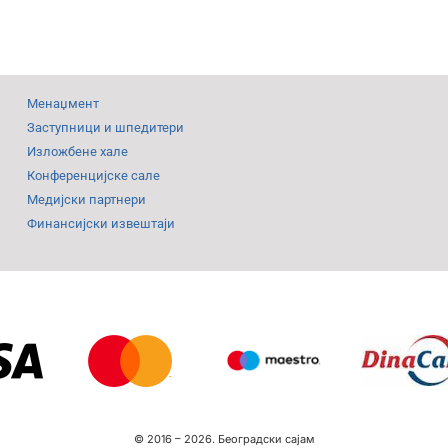
од
ржава
29.
динствени
до
јам
31.
Менаџмент
лекционарства
јануара
Заступници и шпедитери
Изложбене хале
Конференцијске сале
Медијски партнери
Финансијски извештаји
© 2016 –
2026.
Београдски сајам