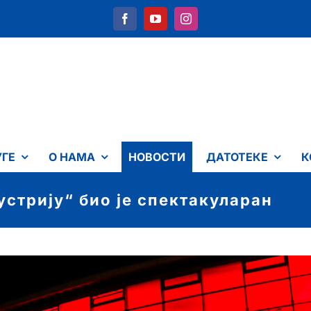
УГЕ
О НАМА
НОВОСТИ
ДАТОТЕКЕ
К
устрију“ био је спектакуларан