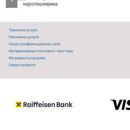
додељена
од
признања
је
најуспешнијима
Са
Техничке услуге
ко
Рекламне услуге
Закуп конференцијских сала
Изнајмљивање пословног простора
Изградња штандова
Овера пројекта