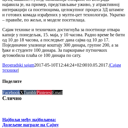
најавила је, на пример, представљање уживо, у атрактивној
интеракцији са посетиоцима, целокупног процеса 3Д штампе
и готових комада израђених у мулти-џет технологији. Укратко
– правиће, по жељи, и моделе посетилаца.
Сајам технике и техничких достигнућа за посетиоце отвара
капије у понедељак, 15. маја, у 10 часова. Радно време ће бити
од 10 до 18 часова, а последњег дана сајма од 10 до 17.
Појединачне улазнице коштају 300 динара, групне 200, а за
ђаке и студенте 100 динара. За паркирање путничких
аутомобила плаћа се 100 динара по сату.
Beogradski sajam
2017-05-10T12:44:24+02:00
10.05.2017.
|
Сајам
технике
|
Поделите
Facebook
X
Tumblr
Pinterest
Email
Слично
Најбољи међу најбољима:
Додељене награде на Сајму