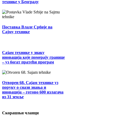
технике у Београду
Поставка Владе Србије на
Сајму технике
Сајам технике у знаку
иновација које померају границе
– уз богат пратећи програм
Отворен 68. Сајам технике уз
поруку о снази знања и
иновација – готово 600 излагача
из 31 земље
Скорашњи чланци