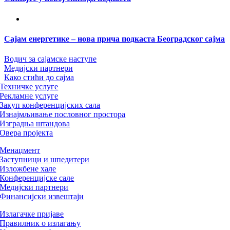
Сајам енергетике – нова прича подкаста Београдског сајма
Водич за сајамске наступе
Медијски партнери
Како стићи до сајма
Техничке услуге
Рекламне услуге
Закуп конференцијских сала
Изнајмљивање пословног простора
Изградња штандова
Овера пројекта
Менаџмент
Заступници и шпедитери
Изложбене хале
Конференцијске сале
Медијски партнери
Финансијски извештаји
Излагачке пријаве
Правилник о излагању