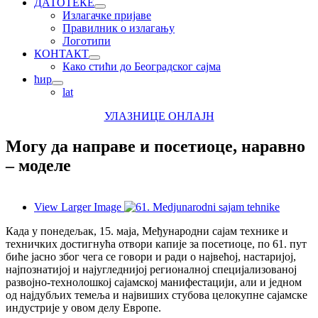
ДАТОТЕКЕ
Излагачке пријаве
Правилник о излагању
Логотипи
КОНТАКТ
Како стићи до Београдског сајма
ћир
lat
УЛАЗНИЦЕ ОНЛАЈН
Могу да направе и посетиоце, наравно
– моделе
View Larger Image
Када у понедељак, 15. маја, Међународни сајам технике и
техничких достигнућа отвори капије за посетиоце, по 61. пут
биће јасно због чега се говори и ради о највећој, настаријој,
најпознатијој и најугледнијој регионалној специјализованој
развојно-технолошкој сајамској манифестацији, али и једном
од најдубљих темеља и највиших стубова целокупне сајамске
индустрије у овом делу Европе.