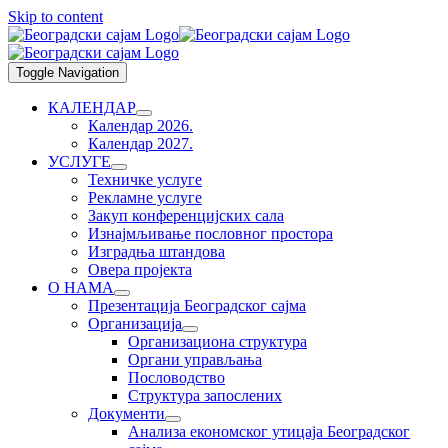
Skip to content
Toggle Navigation
КАЛЕНДАР
Календар 2026.
Календар 2027.
УСЛУГЕ
Техничке услуге
Рекламне услуге
Закуп конференцијских сала
Изнајмљивање пословног простора
Изградња штандова
Овера пројекта
О НАМА
Презентација Београдског сајма
Организација
Организациона структура
Органи управљања
Пословодство
Структура запослених
Документи
Анализа економског утицаја Београдског