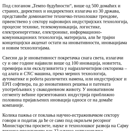
Под слоганом „Темпо будућности“, више од 500 домаћих и
страних, директних и индиректних излагача из 30 држава,
представиће доминантне техничко-технолошке трендове,
првенствено у сектору најновијих индустријских технологија,
процесне технике, телекомуникација, логистике,
електроенергетике, електронике, информационо-
комуникационих технологија, материјала, али ће трајни
концепцијски акценат остати на иновативности, иновацијама
и новим технологијама.
Свесни да је иновативност покретачка снага света, излагачи
су и ове године најавили више од 100 иновација, новитета,
премијера или ексклузивитета у најразличитијим секторима –
од алата и
CNC
машина, преко мерних технологија,
аутоматике и робота различитих намена, или индустријског и
ЕРП софтвера, па до иновативних решења и патената
употребљивих у свакодневном животу. У иновативном
сегменту већине презентованих индустрија приближно
половина пријављених иновација односи се на домаће
компаније.
Колика пажња се поклања научно-истраживачком сектору
говори и податак да ће се само под окриљем ресорног
Министарства просвете, науке и технолошког развоја на Сајму
технике представити чак 32 научно-истраживачке