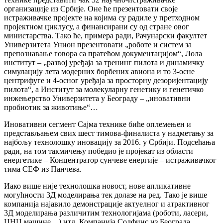
организације из Србије. Оне ће презентовати своје
истраживачке пројекте на којима су радиле у претходном
пројектном циклусу, а финансирани су од стране овог
министарства. Тако ће, примера ради, Рачунарски факултет
Универзитета Унион презентовати „роботе и систем за
препознавање говора са пратећом документацијом“, Лола
институт – „развој уређаја за тренинг пилота и динамичку
симулацију лета модерних борбених авиона и то 3-осне
центрифуге и 4-осног уређаја за просторну дезоријентацију
пилота“, а Институт за молекуларну генетику и генетичко
инжењерство Универзитета у Београду – „иновативни
пробиотик за животиње“…
Иновативни сегмент Сајма технике биће оплемењен и
представљањем свих шест тимова-финалиста у надметању за
најбољу технолошку иновацију за 2016. у Србији. Подсећања
ради, на том такмичењу победио је пројекат из области
енергетике – Концентратор сунчеве енергије – истраживачког
тима СЕФ из Панчева.
Иако више није технолошка новост, нове апликативне
могућности 3Д моделирања тек долазе на ред. Тако је више
компанија најавило демонстрације актуелног и атрактивног
3Д моделирања различитим технологијама (роботи, ласери,
ЦНЦ машине…) итд. Компанија Солфинс из Београда