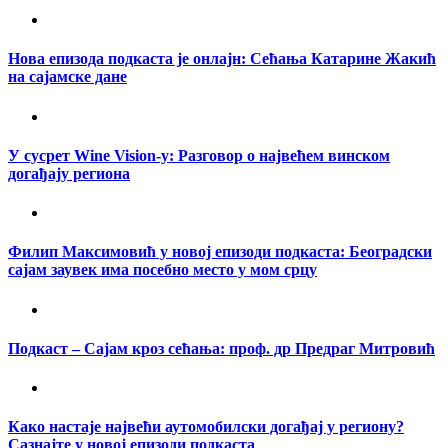
Нова епизода подкаста је онлајн: Сећања Катарине Жакић
на сајамске дане
У сусрет Wine Vision-у: Разговор о највећем винском
догађају региона
Филип Максимовић у новој епизоди подкаста: Београдски
сајам заувек има посебно место у мом срцу
Подкаст – Сајам кроз сећања: проф. др Предраг Митровић
Како настаје највећи аутомобилски догађај у региону?
Сазнајте у новој епизоди подкаста