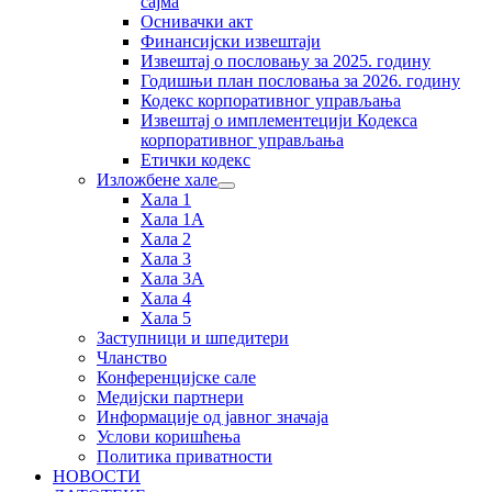
сајма
Оснивачки акт
Финансијски извештаји
Извештај о пословању за 2025. годину
Годишњи план пословања за 2026. годину
Кодекс корпоративног управљања
Извештај о имплементецији Кодекса
корпоративног управљања
Етички кодекс
Изложбене хале
Хала 1
Хала 1А
Хала 2
Хала 3
Хала 3А
Хала 4
Хала 5
Заступници и шпедитери
Чланство
Конференцијске сале
Медијски партнери
Информације од јавног значаја
Услови коришћења
Политика приватности
НОВОСТИ