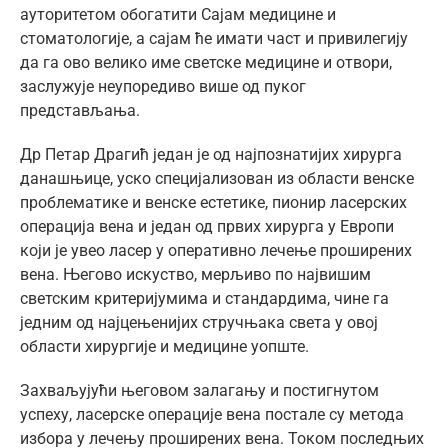
ауторитетом обогатити Сајам медицине и
стоматологије, а сајам ће имати част и привилегију
да га ово велико име светске медицине и отвори,
заслужује неупоредиво више од пуког
представљања.
Др Петар Драгић један је од најпознатијих хирурга
данашњице, уско специјализован из области венске
проблематике и венске естетике, пионир ласерских
операција вена и један од првих хирурга у Европи
који је увео ласер у оперативно лечење проширених
вена. Његово искуство, мерљиво по највишим
светским критеријумима и стандардима, чине га
једним од најцењенијих стручњака света у овој
области хирургије и медицине уопште.
Захваљујући његовом залагању и постигнутом
успеху, ласерске операције вена постале су метода
избора у лечењу проширених вена. Током последњих