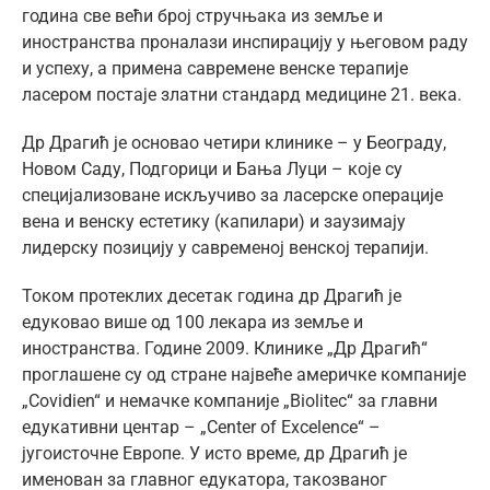
година све већи број стручњака из земље и
иностранства проналази инспирацију у његовом раду
и успеху, а примена савремене венске терапије
ласером постаје златни стандард медицине 21. века.
Др Драгић је основао четири клинике – у Београду,
Новом Саду, Подгорици и Бања Луци – које су
специјализоване искључиво за ласерске операције
вена и венску естетику (капилари) и заузимају
лидерску позицију у савременој венској терапији.
Током протеклих десетак година др Драгић је
едуковао више од 100 лекара из земље и
иностранства. Године 2009. Клинике „Др Драгић“
проглашене су од стране највеће америчке компаније
„Covidien“ и немачке компаније „Biolitec“ за главни
едукативни центар – „Center of Excelence“ –
југоисточне Европе. У исто време, др Драгић је
именован за главног едукатора, такозваног