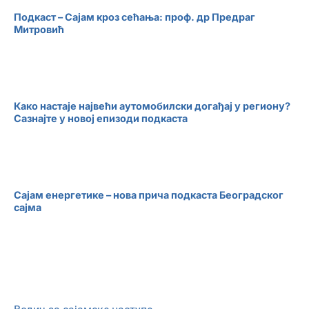
Подкаст – Сајам кроз сећања: проф. др Предраг
Митровић
Како настаје највећи аутомобилски догађај у региону?
Сазнајте у новој епизоди подкаста
Сајам енергетике – нова прича подкаста Београдског
сајма