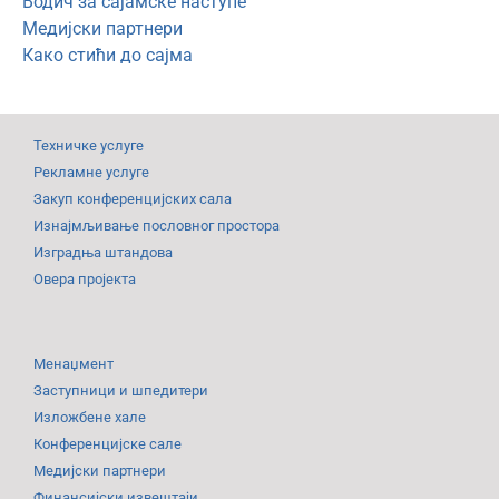
Водич за сајамске наступе
Медијски партнери
Како стићи до сајма
Техничке услуге
Рекламне услуге
Закуп конференцијских сала
Изнајмљивање пословног простора
Изградња штандова
Овера пројекта
Менаџмент
Заступници и шпедитери
Изложбене хале
Конференцијске сале
Медијски партнери
Финансијски извештаји