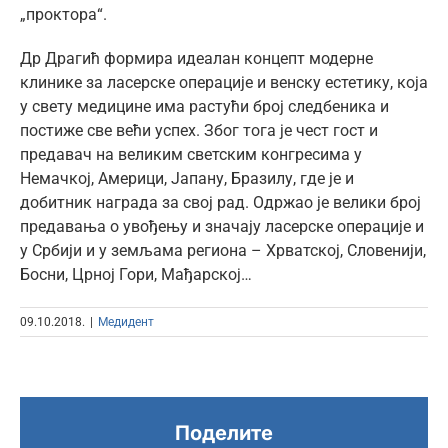
„проктора“.
Др Драгић формира идеалан концепт модерне
клинике за ласерске операције и венску естетику, која
у свету медицине има растући број следбеника и
постиже све већи успех. Због тога је чест гост и
предавач на великим светским конгресима у
Немачкој, Америци, Јапану, Бразилу, где је и
добитник награда за свој рад. Одржао је велики број
предавања о увођењу и значају ласерске операције и
у Србији и у земљама региона – Хрватској, Словенији,
Босни, Црној Гори, Мађарској…
09.10.2018.
|
Медидент
Поделите