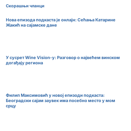
Скорашњи чланци
Нова епизода подкаста је онлајн: Сећања Катарине
Жакић на сајамске дане
У сусрет Wine Vision-у: Разговор о највећем винском
догађају региона
Филип Максимовић у новој епизоди подкаста:
Београдски сајам заувек има посебно место у мом
срцу