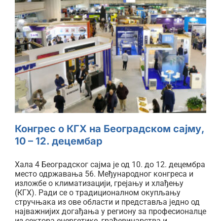
ћир
Конгрес о КГХ на Београдском
сајму, 10 – 12. децембар
Конгрес о КГХ на Београдском сајму,
10 – 12. децембар
Хала 4 Београдског сајма је од 10. до 12. децембра
место одржавања 56. Међународног конгреса и
изложбе о климатизацији, грејању и хлађењу
(КГХ). Ради се о традиционалном окупљању
стручњака из ове области и представља једно од
најважнијих догађања у региону за професионалце
из сектора енергетике, грађевинарства и