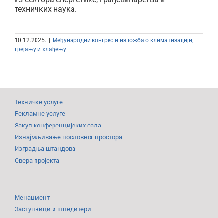
техничких наука.
10.12.2025.
|
Међународни конгрес и изложбa о климатизацији,
грејању и хлађењу
Техничке услуге
Рекламне услуге
Закуп конференцијских сала
Изнајмљивање пословног простора
Изградња штандова
Овера пројекта
Менаџмент
Заступници и шпедитери