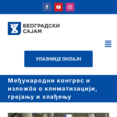
Skip
to
content
Tog
Nav
КАЛЕНДАР
УЛАЗНИЦЕ ОНЛАЈН
УСЛУГЕ
О НАМА
Међународни конгрес и
изложбa о климатизацији,
НОВОСТИ
грејању и хлађењу
ДАТОТЕКЕ
КОНТАКТ