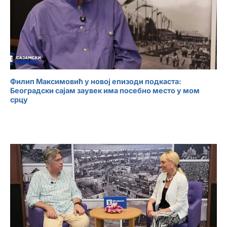
Филип Максимовић у новој епизоди подкаста:
Београдски сајам заувек има посебно место у мом
срцу