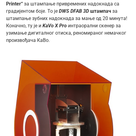
Printer
“
за штампање привремених надокнада са
градијентом боје. То је
DWS DFAB 3D
штампач
за
штампање зубних надокнада за мање од 20 минута!
Коначно, ту је и
KaVo X Pro
интраорални скенер за
узимање дигиталног отиска, реномираног немачког
произвођача КаВо.