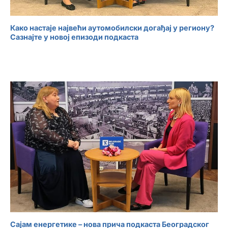
Како настаје највећи аутомобилски догађај у региону?
Сазнајте у новој епизоди подкаста
Сајам енергетике – нова прича подкаста Београдског