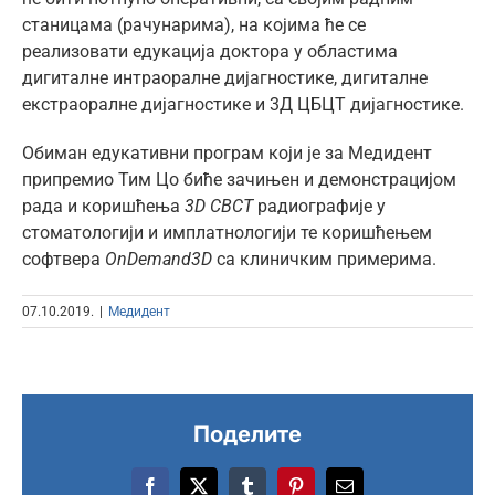
станицама (рачунарима), на којима ће се
реализовати едукација доктора у областима
дигиталне интраоралне дијагностике, дигиталне
екстраоралне дијагностике и 3Д ЦБЦТ дијагностике.
Обиман едукативни програм који је за Медидент
припремио Тим Цо биће зачињен и демонстрацијом
рада и коришћења
3D CBCT
радиографије у
стоматологији и имплатнологији те коришћењем
софтвера
OnDemand3D
са клиничким примерима.
07.10.2019.
|
Медидент
Поделите
Facebook
X
Tumblr
Pinterest
Email