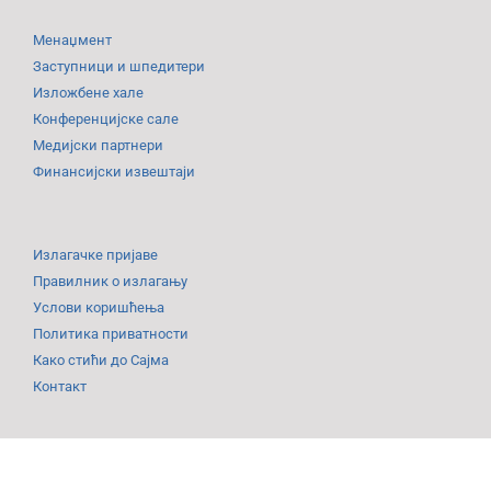
Менаџмент
Заступници и шпедитери
Изложбене хале
Конференцијске сале
Медијски партнери
Финансијски извештаји
Излагачке пријаве
Правилник о излагању
Услови коришћења
Политика приватности
Како стићи до Сајма
Контакт