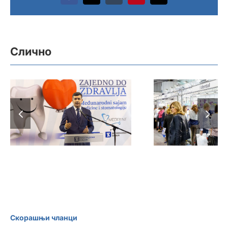
Слично
Почео Медидент:
Сајам меди
„Заједно до
стоматол
здравља“, од
„Медиден
среде до петка
среде 29. 
Скорашњи чланци