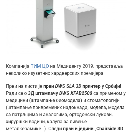
ћир
Image
Компанија
ТИМ ЦО
на Медиденту 2019. представља
неколико изузетних хардверских премијера.
Први на листи је
први
DWS SLA 3D
принтер
у Србији!
Ради се о
3Д штампачу
DWS XFAB2500
са применом у
медицини (штампање биомодела) и стоматологији
(штампање привремених надокнада, модела, модела
са патрљцима и аналогима, ортодонски лукови,
хируршки водичи, калупа за ливење
металкерамике…). Следи
први и једини
„
Chairside 3D