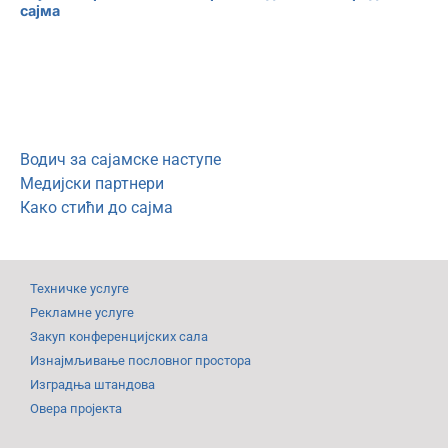
сајма
Водич за сајамске наступе
Медијски партнери
Како стићи до сајма
Техничке услуге
Рекламне услуге
Закуп конференцијских сала
Изнајмљивање пословног простора
Изградња штандова
Овера пројекта