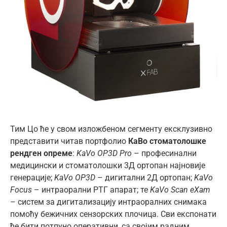
Тим Цо ће у свом изложбеном сегменту ексклузивно
представити читав портфолио
КаВо стоматолошке
рендген опреме
:
KaVo OP3D Pro
– професинални
медицински и стоматолошки 3Д ортопан најновије
генерације;
KaVo OP3D
– дигитални 2Д ортопан;
KaVo
Focus
– интраорални РТГ апарат; те
KaVo Scan eXam
– систем за дигитализацију интраоралних снимака
помоћу бежичних сензорских плочица. Сви експонати
ће бити потпуно оперативни, са својим радним