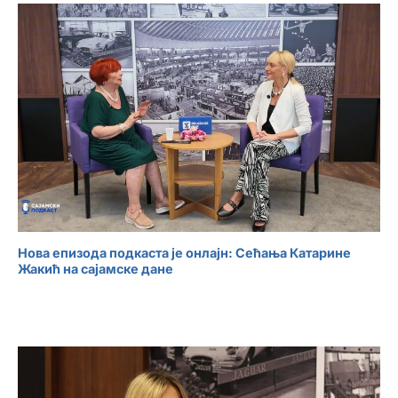
Нова епизода подкаста је онлајн: Сећања Катарине
Жакић на сајамске дане