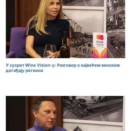
У сусрет Wine Vision-у: Разговор о највећем винском
догађају региона