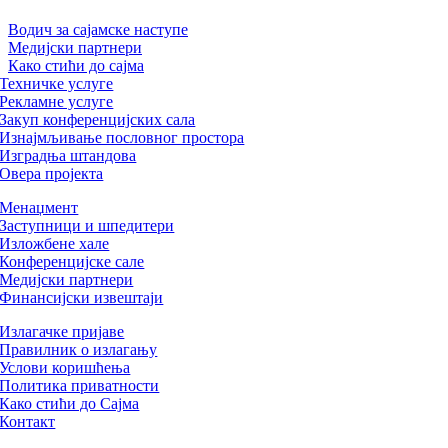
Водич за сајамске наступе
Медијски партнери
Како стићи до сајма
Техничке услуге
Рекламне услуге
Закуп конференцијских сала
Изнајмљивање пословног простора
Изградња штандова
Овера пројекта
Менаџмент
Заступници и шпедитери
Изложбене хале
Конференцијске сале
Медијски партнери
Финансијски извештаји
Излагачке пријаве
Правилник о излагању
Услови коришћења
Политика приватности
Како стићи до Сајма
Контакт