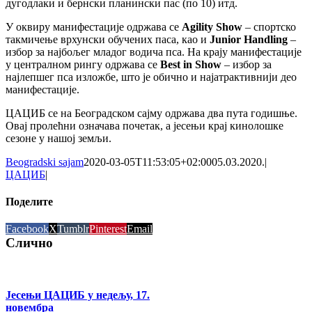
дугодлаки и бернски планински пас (по 10) итд.
У оквиру манифестације одржава се
Agility Show
– спортско
такмичење врхунски обучених паса, као и
Junior Handling
–
избор за најбољег младог водича пса. На крају манифестације
у централном рингу одржава се
Best in Show
– избор за
најлепшег пса изложбе, што је обично и најатрактивнији део
манифестације.
ЦАЦИБ се на Београдском сајму одржава два пута годишње.
Овај пролећни означава почетак, а јесењи крај кинолошке
сезоне у нашој земљи.
Beogradski sajam
2020-03-05T11:53:05+02:00
05.03.2020.
|
ЦАЦИБ
|
Поделите
Facebook
X
Tumblr
Pinterest
Email
Слично
Јесењи ЦАЦИБ у недељу, 17.
новембра