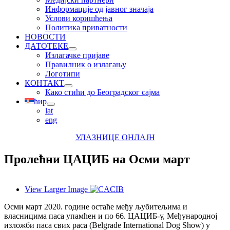
Информације од јавног значаја
Услови коришћења
Политика приватности
НОВОСТИ
ДАТОТЕКЕ
Излагачке пријаве
Правилник о излагању
Логотипи
КОНТАКТ
Како стићи до Београдског сајма
ћир
lat
eng
УЛАЗНИЦЕ ОНЛАЈН
Пролећни ЦАЦИБ на Осми март
View Larger Image
Осми март 2020. године остаће међу љубитељима и
власницима паса упамћен и по 66. ЦАЦИБ-у, Међународној
изложби паса свих раса (Belgrade International Dog Show) у