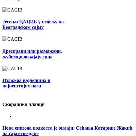
Јесењи ЦАЦИБ у недељу на
Београдском сајму
Дресирани или размажени,
љубимци освајају срца
Изложба најлепших и
највештијих паса
Скорашњи чланци
Нова епизода подкаста је онлајн: Сећања Катарине Жакић
на сајамске дане