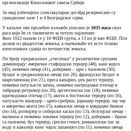
организацији Кинолошког савеза Србије.
За овај уобичајено спектакуларан догађај резервисане су
грандиозне хале 1 и 4 Београдског сајма.
У каталог ове пролећне изложбе уписано је
1035 паса
свих
раса који ће се такмичити за титулу најлепшег.
Њих 1022 налази се у 10 ФЦИ група, а 13 их је ван ФЦИ. Пси
долазе из двадесетак земаља, а оцењиваће их исто толико
кинолошких судија из петнаестак земаља.
По броју пријављених „учесника“ у различитим групама
доминирају: амерички стафордски теријер (48), кане корсо
(45), немачки овчар (41), доберман – црн с палежом (30),
булдог и средњеазијски овчар (по 26), француски булдог и
шарпланинац (по 21), преса канарио, џек расел теријер,
немачки патуљасти шпиц, немачки оштродлаки птичар и
лабрадор ритривер (по 20), аргентински пас (18), немачки
краткодлаки птичар (17), акита и бостонски теријер (по 16),
патуљасти шнауцер – црно-сребрни, јоркшир теријер, чау чау
и америчка акита (по 15), кавкаски овчар и коврџави бишон
(по 14), ротвајлер и сибирски хаски (по 13), белгијски овчар –
малиноа и немачки ловачки теријер (по 12), доберман – браон
са палежом, бул теријер, српски гонич, ромањолски пас за
воду и кавалије кинг чарлс шпанијел (по 11), немачки овчар