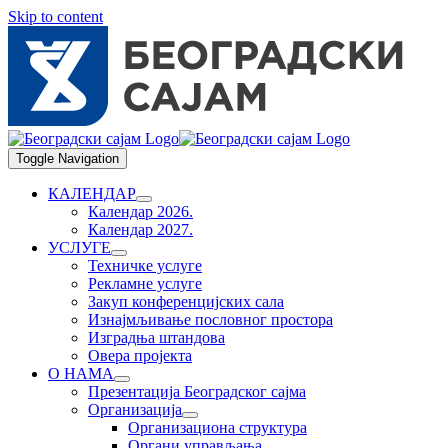
Skip to content
Toggle Navigation
КАЛЕНДАР
Календар 2026.
Календар 2027.
УСЛУГЕ
Техничке услуге
Рекламне услуге
Закуп конференцијских сала
Изнајмљивање пословног простора
Изградња штандова
Овера пројекта
О НАМА
Презентација Београдског сајма
Организација
Организациона структура
Органи управљања