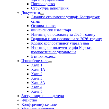
Пословодство
Структура запослених
Документи
Анализа економског утицаја Београдског
сајма
Оснивачки акт
Финансијски извештаји
Извештај о пословању за 2025. годину
Годишњи план пословања за 2026. годину
Кодекс корпоративног управљања
Извештај о имплементецији Кодекса
корпоративног управљања
Етички кодекс
Изложбене хале
Хала 1
Хала 1А
Хала 2
Хала 3
Хала 3А
Хала 4
Хала 5
Заступници и шпедитери
Чланство
Конференцијске сале
Медијски партнери