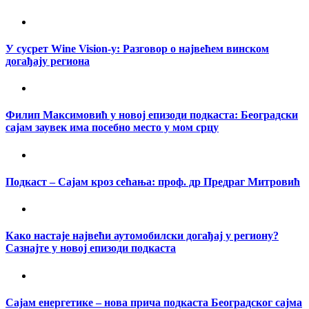
У сусрет Wine Vision-у: Разговор о највећем винском
догађају региона
Филип Максимовић у новој епизоди подкаста: Београдски
сајам заувек има посебно место у мом срцу
Подкаст – Сајам кроз сећања: проф. др Предраг Митровић
Како настаје највећи аутомобилски догађај у региону?
Сазнајте у новој епизоди подкаста
Сајам енергетике – нова прича подкаста Београдског сајма