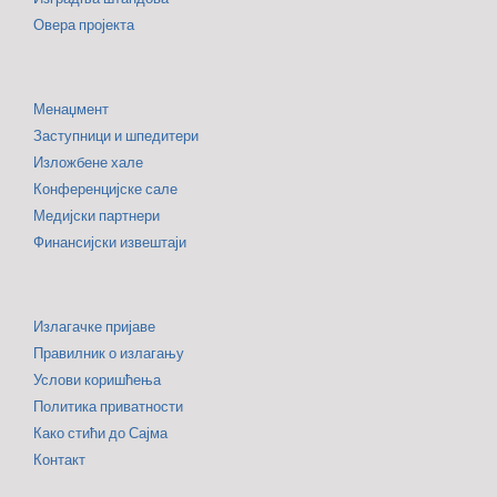
Овера пројекта
Менаџмент
Заступници и шпедитери
Изложбене хале
Конференцијске сале
Медијски партнери
Финансијски извештаји
Излагачке пријаве
Правилник о излагању
Услови коришћења
Политика приватности
Како стићи до Сајма
Контакт