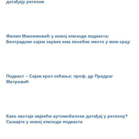
догађају региона
Филип Максимовић у новој епизоди подкаста:
Београдски сајам заувек има посебно место у мом срцу
Подкаст – Сајам кроз сећања: проф. др Предраг
Митровић
Како настаје највећи аутомобилски догађај у региону?
Сазнајте у новој епизоди подкаста