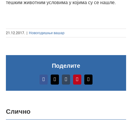
тешким животним условима у којима су се нашле.
21.12.2017.
|
Новогодишњи вашар
Поделите
Новогодишњи
Facebook
X
Tumblr
Pinterest
Email
вашар
и
Мега
Но
Слично
луна
ва
парк:
по
Припремите