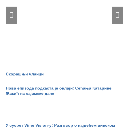
у
адреналин,
пе
5
13
–
30.
децембар
2025.
Скорашњи чланци
Нова епизода подкаста је онлајн: Сећања Катарине
Жакић на сајамске дане
У сусрет Wine Vision-у: Разговор о највећем винском