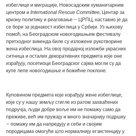
избеглице и миграције, Новосадским хуманитарним
центром и
, Центар за
International Rescue Committee
кризну политику и реаговање – ЦРПЦ, наставио је да
се бори за једнакост избеглица у Србији. Уз њихову
помоћ, на Београдском новогодишњем фестивалу
претходног викенда биле су изложене рукотворине
жена избеглица.
На овој продајној изложби украсних
ситница и осталих декоративних предмета које оне
израђују, посетиоци Београдског сајма могли су да
купе лепе новогодишње и божићне поклоне.
Куповином предмета које израђују жене избеглице,
које су у нашу земљу стигле из ратом захваћених
подручја, људи добре воље им не помажу само да
преживе, већ им пружају и много значајнију подршку
– помажу им да напредују и себи и својим
породицама омогуће што нормалнију егзистенцију у