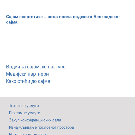
Сајам енергетике – нова прича подкаста Београдског
сајма
Водич за сајамске наступе
Медијски партнери
Како стићи до сајма
Техничке услуге
Рекламне услуге
Закуп конференцијских сала
Изнајмљивање пословног простора
Изградња штандова