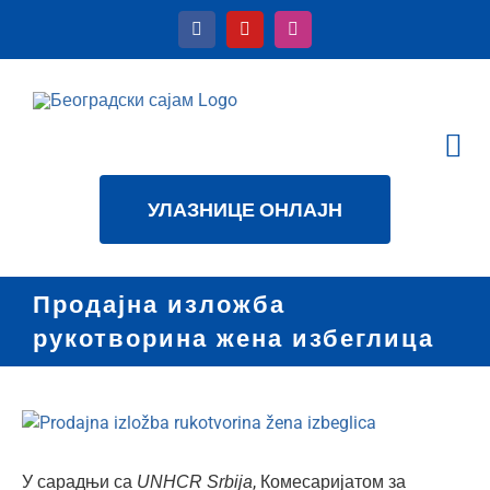
Skip
to
content
Tog
Nav
КАЛЕНДАР
УЛАЗНИЦЕ ОНЛАЈН
УСЛУГЕ
О НАМА
Продајна изложба
НОВОСТИ
рукотворина жена избеглица
ДАТОТЕКЕ
View
КОНТАКТ
Larger
ћир
Image
У сарадњи са
, Комесаријатом за
UNHCR Srbija