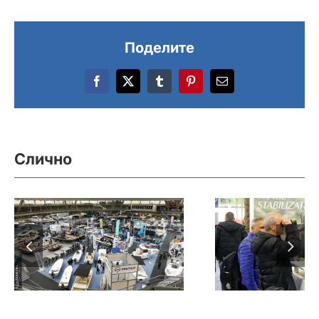
Поделите
Facebook
X
Tumblr
Pinterest
Email
Још једна успешна
Слично
манифестација је
иза нас – Сајам
наутике, лова и
У хали 4
риболова
године из
оправдао статус
богата пон
најзначајнијег
ловце и ри
догађаја за