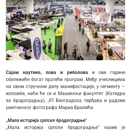
ћир
Larger
Image
Сајам наутике, лова и риболова
и ове године
обележиће богат пратећи програм. Међу учесницима
на овом стручном делу манифестације, у сегменту –
изложбе, наћи ће се и Машински факултет (Катедра
за бродоградњу), ЈП Београдска тврђава и радови
уметничког фотографа Мариа Бралића.
„
Мала историја српске бродоградње
“
„Мала историја српске бродоградње“ назив је