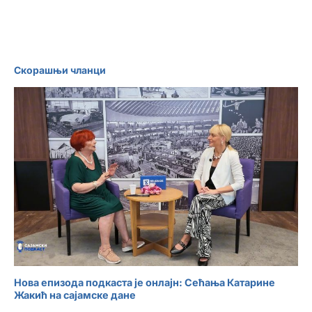
заљубљенике у
воду
Скорашњи чланци
Нова епизода подкаста је онлајн: Сећања Катарине
Жакић на сајамске дане