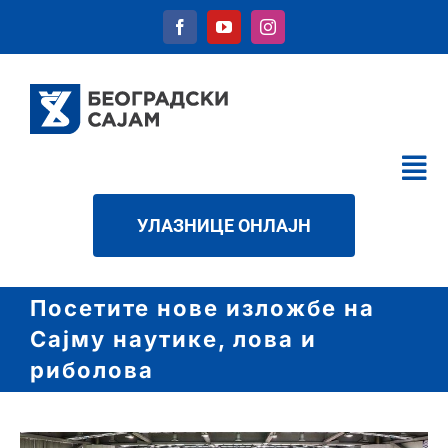
Skip
to
content
Tog
Nav
КАЛЕНДАР
УЛАЗНИЦЕ ОНЛАЈН
УСЛУГЕ
О НАМА
Посетите нове изложбе на
Сајму наутике, лова и
НОВОСТИ
риболова
ДАТОТЕКЕ
КОНТАКТ
View