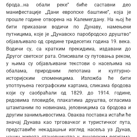
брода…на обали реке” биће саставни део
манифестације „Дани европске баштине”, која је
прошле године отворена на Калемегдану. На њој ће
бити приказани водичи по Дунаву, намењени
путницима, које је „Дунавско паробродско друштво“
објављивало од средине тридесетих година 19. века.
Водичи су, са кратким прекидима, издавани до
Другог светског рата. Описивали су путовања реком,
у њима су објављивани текстови о насељима на
обалама, природним лепотама и културно-
историјским споменицима. Изложба ће бити
употпуњена географским картама, сликама бродова
који су саобраћали од 1829. до 1914. године,
редовима пловидбе, плакатима друштва, огласима
штампаним по новинама, јеловницима са бродова и
другим занимљивостима. Оваква поставка истаћи ће
значај Дунава као трговачког и туристичког пута,
представиће некадашњи изглед насеља уз Дунав,
начин живота становништва у дунавским регијама,