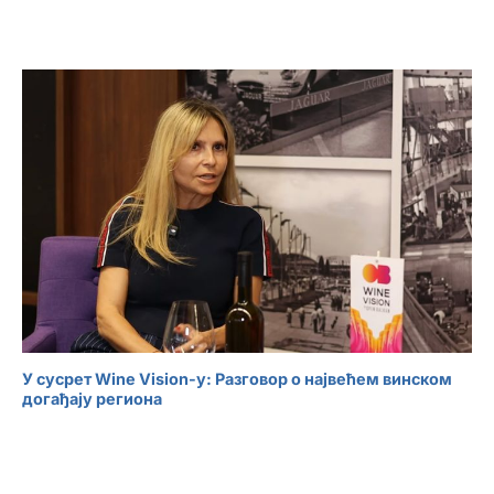
У сусрет Wine Vision-у: Разговор о највећем винском
догађају региона