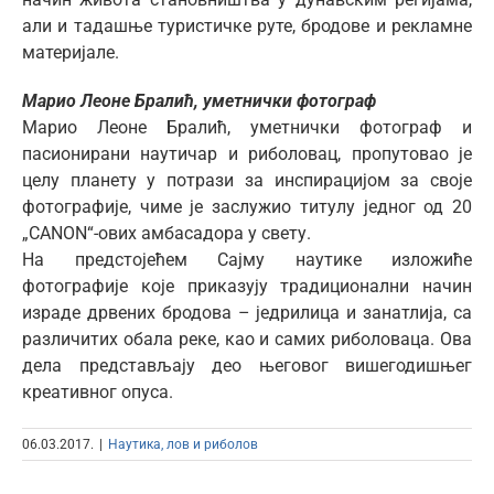
али и тадашње туристичке руте, бродове и рекламне
материјале.
Марио Леоне Бралић, уметнички фотограф
Марио Леоне Бралић, уметнички фотограф и
пасионирани наутичар и риболовац, пропутовао је
целу планету у потрази за инспирацијом за своје
фотографије, чиме је заслужио титулу једног од 20
„CANON“-ових амбасадора у свету.
На предстојећем Сајму наутике изложиће
фотографије које приказују традиционални начин
израде дрвених бродова – једрилица и занатлија, са
различитих обала реке, као и самих риболоваца. Ова
дела представљају део његовог вишегодишњег
креативног опуса.
06.03.2017.
|
Наутика, лов и риболов