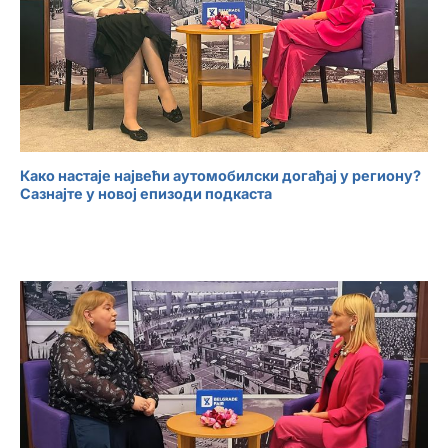
Како настаје највећи аутомобилски догађај у региону?
Сазнајте у новој епизоди подкаста