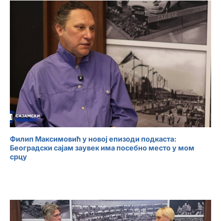
Филип Максимовић у новој епизоди подкаста:
Београдски сајам заувек има посебно место у мом
срцу