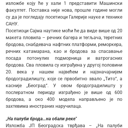
изложбе коју ће у хали 1 представити Машински
факултет. Поставка није нова, прошле године могли
су да је погледају посетиоци Галерије науке и технике
САНУ.
Посетиоци Сајма наутике моћи ће да виде више од 20
макета пловила – речних багера и тегљача, теретних
бродова, снабдевача нафтних платформи, реморкера,
речних катамарана, као и бродова за спасавање
посада потонулих подморница и ватрогасних
бродова. Сва пловила су изграђена у другој половини
20. века у нашем највећем и најзначајнијем
бродоградилишту, које се првобитно звало „Тито“, а
касније „Београд“. У овом бродоградилишту у
послератном периоду изграђено је више од 600
бродова, а око 400 модела направљено је по
захтевима иностраних наручилаца.
„
На палуби брода…на обали реке
”
Изложба ЈП Београдска тврђава – „На палуби