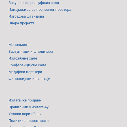
Закуп конференцијских сала
Изнајмљивање пословног простора
Изградња штандова
Овера пројекта
Менаџмент
Заступници и шпедитери
Изложбене хале
Конференцијске сале
Медијски партнери
Финансијски извештаји
Излагачке пријаве
Правилник о излагању
Услови коришћења
Политика приватности