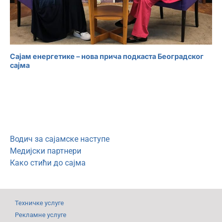
Сајам енергетике – нова прича подкаста Београдског
сајма
Водич за сајамске наступе
Медијски партнери
Како стићи до сајма
Техничке услуге
Рекламне услуге