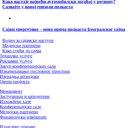
Како настаје највећи аутомобилски догађај у региону?
Сазнајте у новој епизоди подкаста
Сајам енергетике – нова прича подкаста Београдског сајма
Водич за сајамске наступе
Медијски партнери
Како стићи до сајма
Техничке услуге
Рекламне услуге
Закуп конференцијских сала
Изнајмљивање пословног простора
Изградња штандова
Овера пројекта
Менаџмент
Заступници и шпедитери
Изложбене хале
Конференцијске сале
Медијски партнери
Финансијски извештаји
Излагачке пријаве