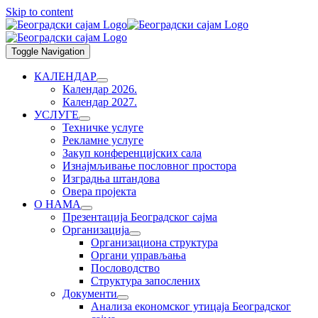
Skip to content
Toggle Navigation
КАЛЕНДАР
Календар 2026.
Календар 2027.
УСЛУГЕ
Техничке услуге
Рекламне услуге
Закуп конференцијских сала
Изнајмљивање пословног простора
Изградња штандова
Овера пројекта
О НАМА
Презентација Београдског сајма
Организација
Организациона структура
Органи управљања
Пословодство
Структура запослених
Документи
Анализа економског утицаја Београдског