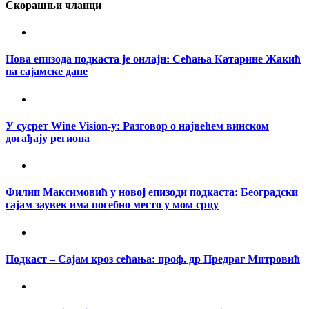
Скорашњи чланци
Нова епизода подкаста је онлајн: Сећања Катарине Жакић
на сајамске дане
У сусрет Wine Vision-у: Разговор о највећем винском
догађају региона
Филип Максимовић у новој епизоди подкаста: Београдски
сајам заувек има посебно место у мом срцу
Подкаст – Сајам кроз сећања: проф. др Предраг Митровић