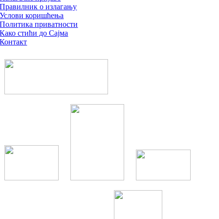
Правилник о излагању
Услови коришћења
Политика приватности
Како стићи до Сајма
Контакт