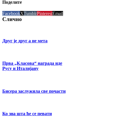
Поделите
Facebook
X
Tumblr
Pinterest
Email
Слично
Друг је друг а не мета
Прва „Класова“ награда иде
Русу и Италијану
Бисера заслужила све почасти
Ко зна шта ће се певати