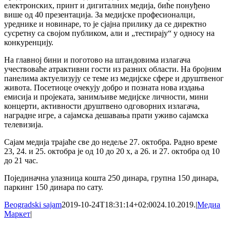
електронских, принт и дигиталних медија, биће понуђено
више од 40 презентација. За медијске професионалци,
уреднике и новинаре, то је сјајна прилику да се директно
сусретну са својом публиком, али и „тестирају“ у односу на
конкуренцију.
На главној бини и поготово на штандовима излагача
учествоваће атрактивни гости из разних области. На бројним
панелима актуелизују се теме из медијске сфере и друштвеног
живота. Посетиоце очекују добро и позната нова издања
емисија и пројеката, занимљиве медијске личности, мини
концерти, активности друштвено одговорних излагача,
наградне игре, а сајамска дешавања прати уживо сајамска
телевизија.
Сајам медија трајаће све до недеље 27. октобра. Радно време
23, 24. и 25. октобра је од 10 до 20 х, а 26. и 27. октобра од 10
до 21 час.
Појединачна улазница кошта 250 динара, групна 150 динара,
паркинг 150 динара по сату.
Beogradski sajam
2019-10-24T18:31:14+02:00
24.10.2019.
|
Медиа
Маркет
|