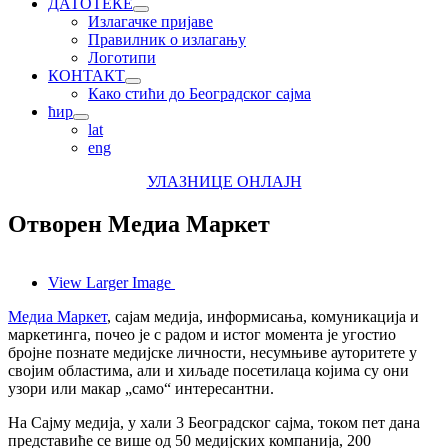
ДАТОТЕКЕ
Излагачке пријаве
Правилник о излагању
Логотипи
КОНТАКТ
Како стићи до Београдског сајма
ћир
lat
eng
УЛАЗНИЦЕ ОНЛАЈН
Отворен Медиа Маркет
View Larger Image
Медиа Маркет
, сајам медија, информисања, комуникација и
маркетинга, почео је с радом и истог момента је угостио
бројне познате медијске личности, несумњиве ауторитете у
својим областима, али и хиљаде посетилаца којима су они
узори или макар „само“ интересантни.
На Сајму медија, у хали 3 Београдског сајма, током пет дана
представиће се више од 50 медијских компанија, 200