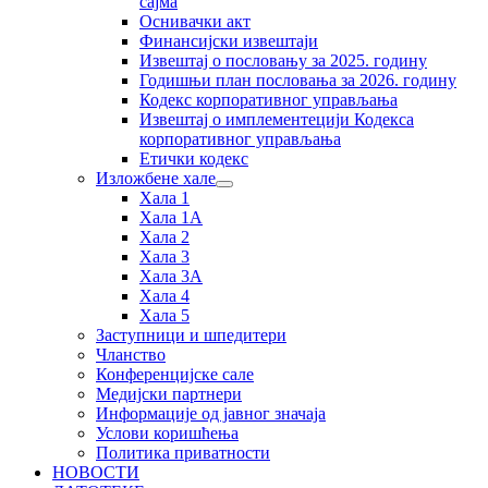
сајма
Оснивачки акт
Финансијски извештаји
Извештај о пословању за 2025. годину
Годишњи план пословања за 2026. годину
Кодекс корпоративног управљања
Извештај о имплементецији Кодекса
корпоративног управљања
Етички кодекс
Изложбене хале
Хала 1
Хала 1А
Хала 2
Хала 3
Хала 3А
Хала 4
Хала 5
Заступници и шпедитери
Чланство
Конференцијске сале
Медијски партнери
Информације од јавног значаја
Услови коришћења
Политика приватности
НОВОСТИ