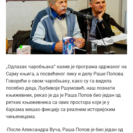
ћир
Image
„Одлазак чаробњака“ назив је програма одржаног на
Сајму књига, а посвећеног лику и делу Раше Попова.
Говорећи о овом чаробњаку, како су га видела
посебно деца, Љубивоје Ршумовић, наш познати
књижевник, рекао је да је Раша Попов био један од
ретких књижевника са ових простора који је у
бајкама мешао фикцију са реалним историјским
чињеницама.
-После Александра Вуча, Раша Попов је био један од