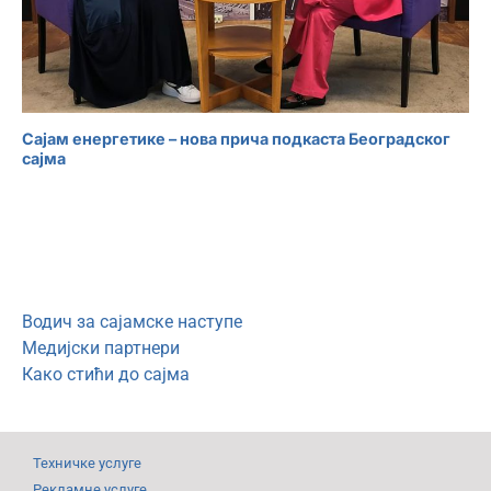
Сајам енергетике – нова прича подкаста Београдског
сајма
Водич за сајамске наступе
Медијски партнери
Како стићи до сајма
Техничке услуге
Рекламне услуге