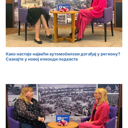
Како настаје највећи аутомобилски догађај у региону?
Сазнајте у новој епизоди подкаста