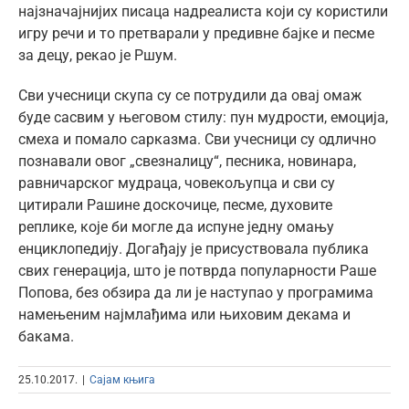
најзначајнијих писаца надреалиста који су користили
игру речи и то претварали у предивне бајке и песме
за децу, рекао је Ршум.
Сви учесници скупа су се потрудили да овај омаж
буде сасвим у његовом стилу: пун мудрости, емоција,
смеха и помало сарказма. Сви учесници су одлично
познавали овог „свезналицу“, песника, новинара,
равничарског мудраца, човекољупца и сви су
цитирали Рашине доскочице, песме, духовите
реплике, које би могле да испуне једну омању
енциклопедију. Догађају је присуствовала публика
свих генерација, што је потврда популарности Раше
Попова, без обзира да ли је наступао у програмима
намењеним најмлађима или њиховим декама и
бакама.
25.10.2017.
|
Сајам књига