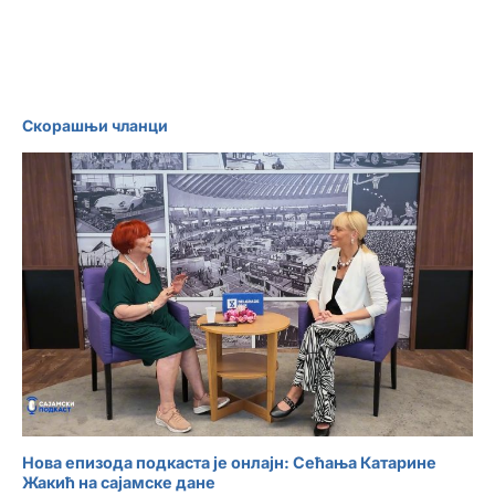
Скорашњи чланци
Нова епизода подкаста је онлајн: Сећања Катарине
Жакић на сајамске дане