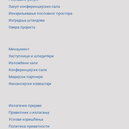
Закуп конференцијских сала
Изнајмљивање пословног простора
Изградња штандова
Овера пројекта
Менаџмент
Заступници и шпедитери
Изложбене хале
Конференцијске сале
Медијски партнери
Финансијски извештаји
Излагачке пријаве
Правилник о излагању
Услови коришћења
Политика приватности