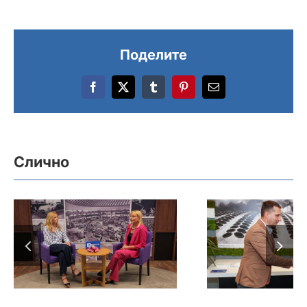
Поделите
Facebook
X
Tumblr
Pinterest
Email
Слично
Нови подкаст
Тунис по
Београдског сајма
гост Сајма 
иза кулиса
одржан са
великог културног
о предсто
догађаја: Сајам
насту
књига