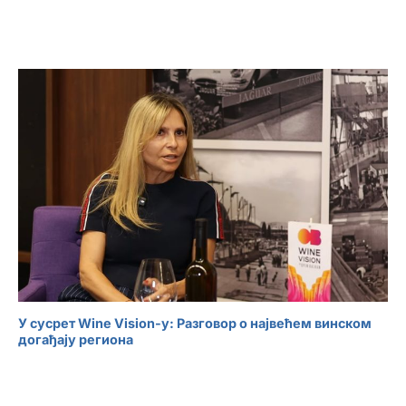
У сусрет Wine Vision-у: Разговор о највећем винском
догађају региона