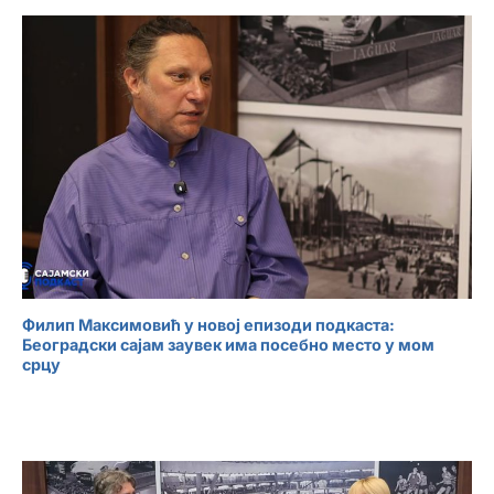
Филип Максимовић у новој епизоди подкаста:
Београдски сајам заувек има посебно место у мом
срцу