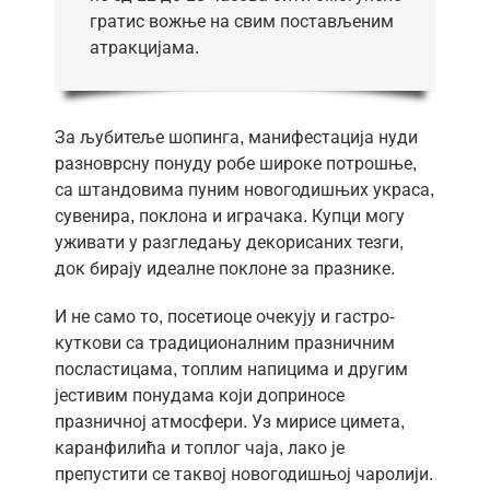
гратис вожње на свим постављеним
атракцијама.
За љубитеље шопинга, манифестација нуди
разноврсну понуду робе широке потрошње,
са штандовима пуним новогодишњих украса,
сувенира, поклона и играчака. Купци могу
уживати у разгледању декорисаних тезги,
док бирају идеалне поклоне за празнике.
И не само то, посетиоце очекују и гастро-
куткови са традиционалним празничним
посластицама, топлим напицима и другим
јестивим понудама који доприносе
празничној атмосфери. Уз мирисе цимета,
каранфилића и топлог чаја, лако је
препустити се таквој новогодишњој чаролији.