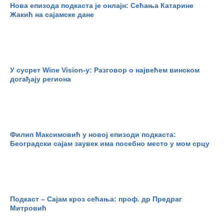
Нова епизода подкаста је онлајн: Сећања Катарине
Жакић на сајамске дане
У сусрет Wine Vision-у: Разговор о највећем винском
догађају региона
Филип Максимовић у новој епизоди подкаста:
Београдски сајам заувек има посебно место у мом срцу
Подкаст – Сајам кроз сећања: проф. др Предраг
Митровић