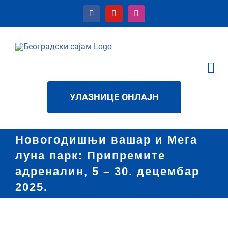
Skip
to
content
Tog
Nav
КАЛЕНДАР
УЛАЗНИЦЕ ОНЛАЈН
УСЛУГЕ
О НАМА
Новогодишњи вашар и Мега
луна парк: Припремите
НОВОСТИ
адреналин, 5 – 30. децембар
ДАТОТЕКЕ
2025.
КОНТАКТ
ћир
View