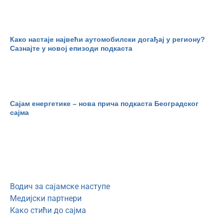
Како настаје највећи аутомобилски догађај у региону?
Сазнајте у новој епизоди подкаста
Сајам енергетике – нова прича подкаста Београдског
сајма
Водич за сајамске наступе
Медијски партнери
Како стићи до сајма