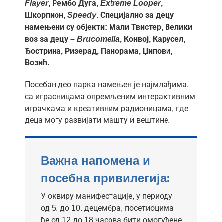
Flayer
, Рембо Дуга,
Extreme Looper
,
Шкорпион,
Speedy
. Специјално за децу
намењени су објекти: Мали Твистер, Велики
воз за децу –
Brucomella
, Конвој, Карусел,
Ђострина, Ризерад, Панорама, Џипови,
Возић.
Посебан део парка намењен је најмлађима,
са играоницама опремљеним интерактивним
играчкама и креативним радионицама, где
деца могу развијати машту и вештине.
Важна напомена и
посебна привилегија:
У оквиру манифестације, у периоду
од 5. до 10. децембра, посетиоцима
ће од 12 до 18 часова бити омогућене