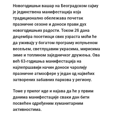
Larger
Новогодишњи вашар на Београдском сајму
Image
је јединствена манифестација која
традиционално обележава почетак
празничне сезоне и доноси прави дух
новогодишњих радости. Током 26 дана
децембра посетиоци свих узраста моћи ће
да уживају у богатом програму испуњеном
весељем, светлуцавим украсима, мирисима
зиме и топлином заједничког дружења.
Ова
већ 63-годишња манифестација на
најлепршавији начин доноси чаролију
празничне атмосфере у један од највећих
затворених забавних паркова у региону.
Томе у прилог иде и најава да ће у првим
данима манифестације сваки дан бити
посвећен одређеним хуманитарним
активностима.