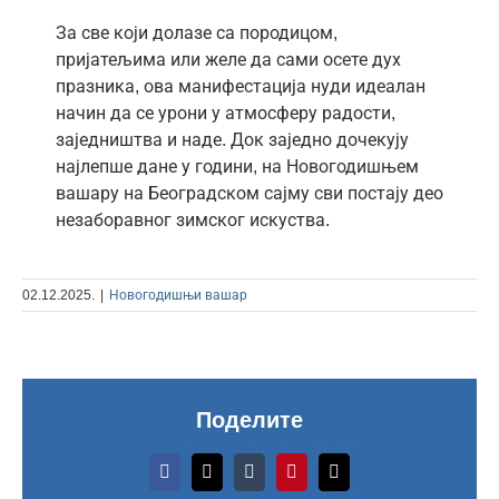
За све који долазе са породицом,
пријатељима или желе да сами осете дух
празника, ова манифестација нуди идеалан
начин да се урони у атмосферу радости,
заједништва и наде. Док заједно дочекују
најлепше дане у години, на Новогодишњем
вашару на Београдском сајму сви постају део
незаборавног зимског искуства.
02.12.2025.
|
Новогодишњи вашар
Поделите
Facebook
X
Tumblr
Pinterest
Email