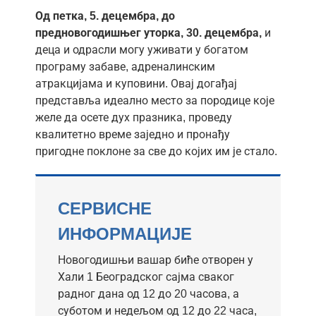
Од петка, 5. децембра, до
предновогодишњег уторка, 30. децембра,
и
деца и одрасли могу уживати у богатом
програму забаве, адреналинским
атракцијама и куповини. Овај догађај
представља идеално место за породице које
желе да осете дух празника, проведу
квалитетно време заједно и пронађу
пригодне поклоне за све до којих им је стало.
СЕРВИСНЕ
ИНФОРМАЦИЈЕ
Новогодишњи вашар биће отворен у
Хали 1 Београдског сајма сваког
радног дана од 12 до 20 часова, а
суботом и недељом од 12 до 22 часа,