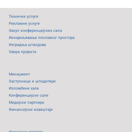
Техничке услуге
Рекламне услуге
Закуп конференцијских сала
Изнајмљивање пословног простора
Изградња штандова
Овера пројекта
Менаџмент
Заступници и шпедитери
Изложбене хале
Конференцијске сале
Медијски партнери
Финансијски извештаји
Излагачке пријаве