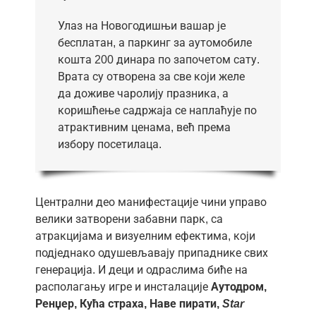
Улаз на Новогодишњи вашар је
бесплатан, а паркинг за аутомобиле
кошта 200 динара по започетом сату.
Врата су отворена за све који желе
да доживе чаролију празника, а
коришћење садржаја се наплаћује по
атрактивним ценама, већ према
избору посетилаца.
Централни део манифестације чини управо
велики затворени забавни парк, са
атракцијама и визуелним ефектима, који
подједнако одушевљавају припаднике свих
генерација. И деци и одраслима биће на
располагању игре и инсталације
Аутодром,
Ренџер, Кућа страха, Наве пирати,
Star