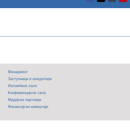
туризма
крајинском
2026
кретаријату
окупио
регион
ивреду
и
свет
ризам
–
јам
Паралелно
Менаџмент
учио
отворена
Заступници и шпедитери
плому
и
Изложбене хале
ХОРЕKА-
Конференцијске сале
ОПРЕМА
Медијски партнери
Финансијски извештаји