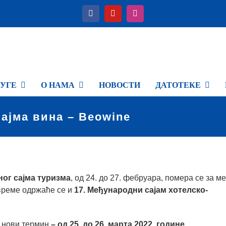
УГЕ
О НАМА
НОВОСТИ
ДАТОТЕКЕ
ајма вина – Beowine
ног сајма туризма
, од 24. до 27. фебруара, помера се за м
време одржаће се и
17. Међународни сајам хотелско-
о нови термин
– од 25. до 26. марта 2022. године.