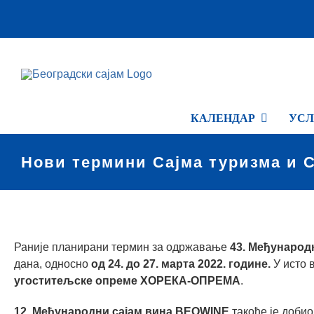
Skip
to
content
КАЛЕНДАР
УСЛ
Нови термини Сајма туризма и С
View
Larger
Раније планирани термин за одржавање
43. Међународ
Image
дана, односно
од 24. до 27. марта 2022. године.
У исто 
угоститељске опреме ХОРЕКА-ОПРЕМА
.
12. Међународни сајам вина
BEOWINE
такође је доби