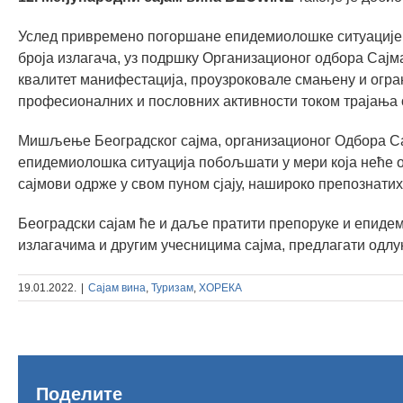
Услед привремено погоршане епидемиолошке ситуације,
броја излагача, уз подршку Организационог одбора Сајм
квалитет манифестација, проузроковале смањену и огра
професионалних и пословних активности током трајања 
Мишљење Београдског сајма, организационог Одбора Сај
епидемиолошка ситуација побољшати у мери која неће о
сајмови одрже у свом пуном сјају, нашироко препознатих
Београдски сајам ће и даље пратити препоруке и епиде
излагачима и другим учесницима сајма, предлагати одлу
19.01.2022.
|
Сајам вина
,
Туризам
,
ХОРЕКА
Више
Поделите