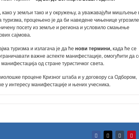
 како у земљи тако и у окружењу, а уважавајући мишљење 
а туризма, процењено је да би наведене чињенице угрозиле
ничену посету из земље и региона и условило смањење
ових сајмова.
ма туризма и излагача је да ће
нови термини,
када ће се
граничавати важне аспекте манифестације, омогућити да с
 манифестација од стране туристичког света.
миолошке процене Кризног штаба и у договору са Одбором,
ке у интересу манифестације и њених учесника.
Сајам
Facebook
X
Tumblr
Pint