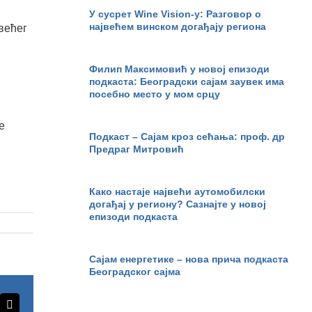
У сусрет Wine Vision-у: Разговор о
највећем винском догађају региона
већег
Филип Максимовић у новој епизоди
подкаста: Београдски сајам заувек има
посебно место у мом срцу
е
Подкаст – Сајам кроз сећања: проф. др
Предраг Митровић
Како настаје највећи аутомобилски
догађај у региону? Сазнајте у новој
епизоди подкаста
Сајам енергетике – нова прича подкаста
Београдског сајма
erest
Email