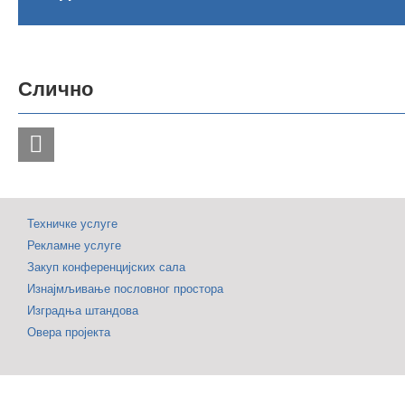
од
30.000
По
посетилаца
се
Слично
и
за
2.000
пр
Б2Б
и
сусрета
ту
обележило
Са
Техничке услуге
47.
ур
Рекламне услуге
Међународни
ди
Закуп конференцијских сала
сајам
Изнајмљивање пословног простора
туризма
Изградња штандова
Овера пројекта