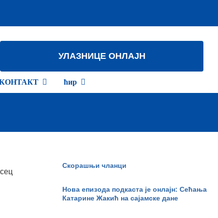
УЛАЗНИЦЕ ОНЛАЈН
КОНТАКТ
ћир
Скорашњи чланци
есец
Нова епизода подкаста је онлајн: Сећања
Катарине Жакић на сајамске дане