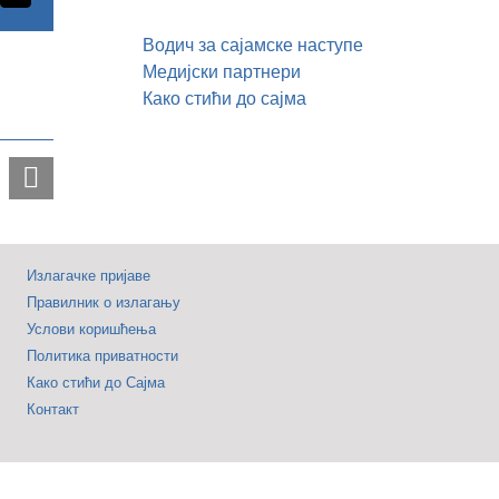
Представљен
Водич за сајамске наступе
47.
Медијски партнери
Међународни
Како стићи до сајма
сајам
туризма
–
„Једно
путовање,
Излагачке пријаве
хиљаду
Правилник о излагању
прича“
Услови коришћења
Политика приватности
Како стићи до Сајма
Контакт