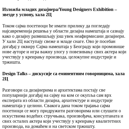
Изложба младих дизајнера/Young Designers Exhibition –
звезде у успону, хала 2Ц
Током сајма посетиоци ће имати прилику да погледају
најсавременија решења у области дизајна намештаја и сазнају
како о дизајну размишљају још увек неафирмисани дизајнери.
У хали 2Ц наступају свеже и младе снаге. Ово је посебан
догађај у оквиру Сајма намештаја у Београду који промовише
нове ауторе и игра важну улогу у повезивању свих актера који
учествују у креирању производа, целокупне индустрије и
тржишта.
Design Talks – дискусије са еминентним говорницима, хала
2Ц
Разговори са дизајнерима и архитектама постају све
популарнији догађај на сајму на ком се окупља сам врх
експерата из области дизајна, архитектуре и индустрије
намештаја у целини. Свакога дана током трајања сајма
посетиоци се могу придружити разговорима или слушати о
искуствима водећих стручњака, произвођача, консултаната и
свих осталих актера који учествују у креирању квалитетних
производа, на домаћем и на светском тржишту.