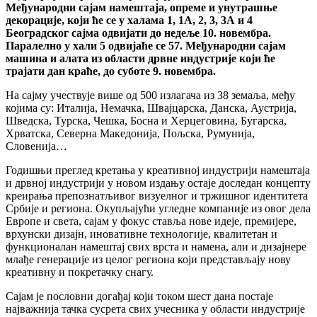
Међународни сајам намештаја, опреме и унутрашње
декорације, који ће се у халама 1, 1А, 2, 3, 3А и 4
Београдског сајма одвијати до недеље 10. новембра.
Паралелно у хали 5 одвијаће се 57. Међународни сајам
машина и алата из области дрвне индустрије који ће
трајати дан краће, до суботе 9. новембра.
На сајму учествује више од 500 излагача из 38 земаља, међу
којима су: Италија, Немачка, Швајцарска, Данска, Аустрија,
Шведска, Турска, Чешка, Босна и Херцеговина, Бугарска,
Хрватска, Северна Македонија, Пољска, Румунија,
Словенија…
Годишњи преглед кретања у креативној индустрији намештаја
и дрвној индустрији у новом издању остаје доследан концепту
креирања препознатљивог визуелног и тржишног идентитета
Србије и региона. Окупљајући угледне компаније из овог дела
Европе и света, сајам у фокус ставља нове идеје, премијере,
врхунски дизајн, иновативне технологије, квалитетан и
функционалан намештај свих врста и намена, али и дизајнере
млађе генерације из целог региона који представљају нову
креативну и покретачку снагу.
Сајам је пословни догађај који током шест дана постаје
најважнија тачка сусрета свих учесника у области индустрије