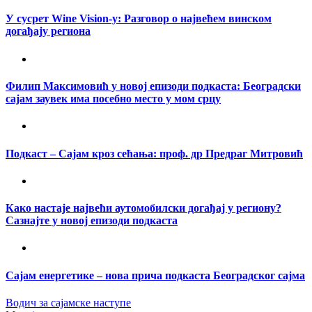
У сусрет Wine Vision-у: Разговор о највећем винском
догађају региона
Филип Максимовић у новој епизоди подкаста: Београдски
сајам заувек има посебно место у мом срцу
Подкаст – Сајам кроз сећања: проф. др Предраг Митровић
Како настаје највећи аутомобилски догађај у региону?
Сазнајте у новој епизоди подкаста
Сајам енергетике – нова прича подкаста Београдског сајма
Водич за сајамске наступе