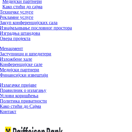
Медијски партнери
Како стићи до сајма
Техничке услуге
Рекламне услуге
Закуп конференцијских сала
Изнајмљивање пословног простора
Изградња штандова
Овера пројекта
Менаџмент
Заступници и шпедитери
Изложбене хале
Конференцијске сале
Медијски партнери
Финансијски извештаји
Излагачке пријаве
Правилник о излагању
Услови коришћења
Политика приватности
Како стићи до Сајма
Контакт