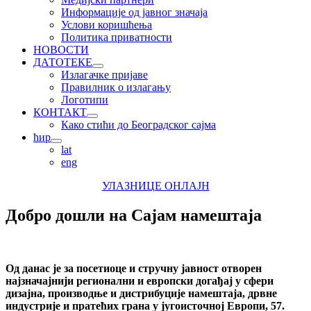
Информације од јавног значаја
Услови коришћења
Политика приватности
НОВОСТИ
ДАТОТЕКЕ
Излагачке пријаве
Правилник о излагању
Логотипи
КОНТАКТ
Како стићи до Београдског сајма
ћир
lat
eng
УЛАЗНИЦЕ ОНЛАЈН
Добро дошли на Сајам намештаја
Од данас је за посетиоце и стручну јавност отворен
најзначајнији регионални и европски дога
ђ
ај
у сфери
дизајна, производње и дистрибуције намештаја, дрвне
индустрије
и пратећих грана
у
југоисточној Европи,
57.