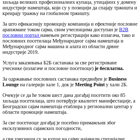
хиљада великих професионалних купаца, утицајних у домену
индустрије намештаја, који су у позицији да спајају тржишта и
креирају тражњу на глобалном тржишту.
За што ефикаснију промоцију компанија и ефектније пословне
аранжмане током сајма, свим учесницима доступан је
B2B
пословни портал
намењен регистрацији како излагача, тако и
пословних посетилаца Међународног сајма намештаја и
Међународног сајма машина и алата из области дрвне
индустрије 2019.
Услуга заказивања Б2Б састанака за све регистроване
учеснике (излагаче и пословне посетиоце)
је бесплатна.
За одржавање пословних састанака предвиђен је
Business
Lounge
на галерији хале 1, док је
Meeting Point
у хали 2Б.
Очекује се да ће током шест дана догађај посетити око 85
хиљада посетилаца, што потврђује квалитет манифестације, а
Београдски сајам намештаја етаблира у регионални центар у
области промоције намештаја.
За све посетиоце догађај је посебно примамљив због
ексклузивних сајамских погодности,
а сви учесници су за купце на сајму најавили специјалне