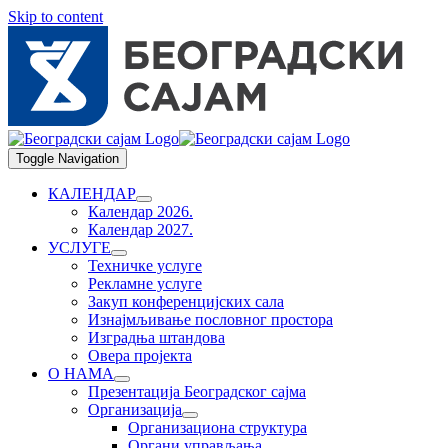
Skip to content
Toggle Navigation
КАЛЕНДАР
Календар 2026.
Календар 2027.
УСЛУГЕ
Техничке услуге
Рекламне услуге
Закуп конференцијских сала
Изнајмљивање пословног простора
Изградња штандова
Овера пројекта
О НАМА
Презентација Београдског сајма
Организација
Организациона структура
Органи управљања