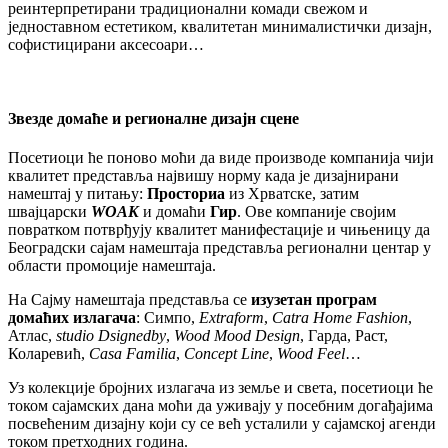
реинтерпретирани традиционални комади свежом и
једноставном естетиком, квалитетан минималистички дизајн,
софистицирани аксесоари…
Звезде домаће и регионалне дизајн сцене
Посетиоци ће поново моћи да виде производе компанија чији
квалитет представља највишу норму када је дизајнирани
намештај у питању:
Просториа
из Хрватске, затим
швајцарски
WOAK
и домаћи
Гир
. Ове компаније својим
повратком потврђују квалитет манифестације и чињеницу да
Београдски сајам намештаја представља регионални центар у
области промоције намештаја.
На Сајму намештаја представља се
изузетан програм
домаћих излагача
: Симпо,
Extraform
,
Catra Home Fashion
,
Атлас,
studio Dsignedby
,
Wood Mood Design
, Гарда, Раст,
Коларевић,
Casa Familia
,
Concept Line
,
Wood Feel
…
Уз колекције бројних излагача из земље и света, посетиоци ће
током сајамских дана моћи да уживају у посебним догађајима
посвећеним дизајну који су се већ усталили у сајамској агенди
током претходних година.