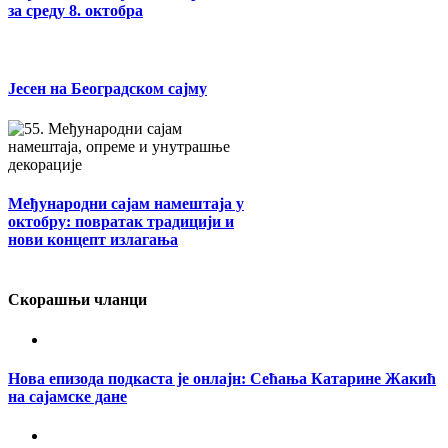
за среду 8. октобра
Јесен на Београдском сајму
Међународни сајам намештаја у
октобру: повратак традицији и
нови концепт излагања
Скорашњи чланци
Нова епизода подкаста је онлајн: Сећања Катарине Жакић
на сајамске дане