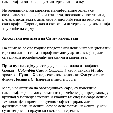
намештаја и оних који су заинтересовани за њу.
Интернационални карактер манифестације огледа се
окупљању значајног броја излагача, пословних посетилаца,
купаца, архитеката, дизајнера и дистрибутера из региона и
свих крајева Европе, као и све већем интересовању компанија
за учешће на сајму.
Апсолутни новитети на Сајму намештаја
На сајму ће се ове године представити нови интернационални
и регионални излагачи профилисани у артисанској изради
са великом посвећеношћу детаљима и квалитету.
Први пут на сајму
учествују два престижна италијанска
бренда –
Colombini Casa
и
Cappellini
, као и дански
Muuto
,
хрватски
Нунц
и
Хеспо
, северномакедонски
Фагус
и српске
фирме
Леснина С
,
Емезета
и многи други.
Међу новитетима на овогодишњем сајму су колекције
намештаја које не могу остати непримећене, јер представљају
врхунац у погледу естетике и квалитета: спој најсавременије
технологије и дрвета, визуелно софистициран, али и
функционалан намештај, безвремене форме, намештај у који
су интегрисани врхунски светлосни ефекти,