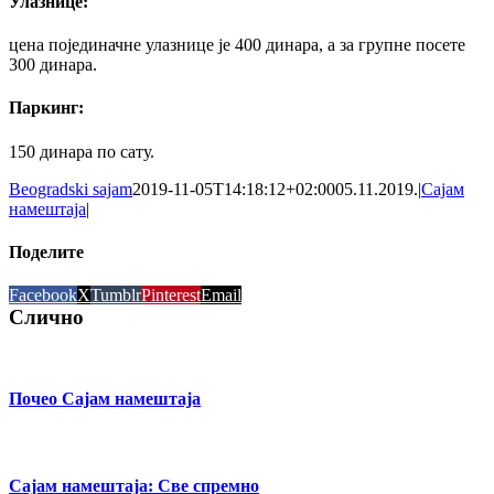
Улазнице:
цена појединачне улазнице је 400 динара, а за групне посете
300 динара.
Паркинг:
150 динара по сату.
Beogradski sajam
2019-11-05T14:18:12+02:00
05.11.2019.
|
Сајам
намештаја
|
Поделите
Facebook
X
Tumblr
Pinterest
Email
Слично
Почео Сајам намештаја
Сајам намештаја: Све спремно