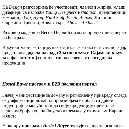
На
Design
разговорима ће учествовати чланови жирија, млади
дизајнери са изложбе
Young Designers Exhibition
, представници
компанија
Гир, Нунц,
Hard Stuff
, Раст, Анимо
,
Лилипоп,
Одрживи Простор, Нова Искра,
Abovus Architects
…
Разговор модерира Весна Пејовић позната продукт дизајнерка
из Београда.
Врхунац манифестације, како за излагаче тако и за сам догађај,
представља
додела награда Златни кључ
и
Сајамски кључ
за најквалитетнија и иновативна решења у овогодишњој
продукцији.
Hosted Buyer
програм и
B2B
пословни портал
Значај манифестације за домаћу и регионалну привреду огледа
се у афирмацији домаћих произвођача из области дрвне
индустрије и могућности да своју продукцију представе
великом броју купаца (buyera) из земаља у окружењу, Европе
и света.
У оквиру
програма
Hosted Buyer
очекује се посета неколико