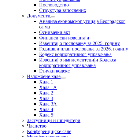
Пословодство
Структура запослених
Документи
Анализа економског утицаја Београдског
сајма
Оснивачки акт
Финансијски извештаји
Извештај о пословању за 2025. годину
Годишњи план пословања за 2026. годину
Кодекс корпоративног управљања
Извештај о имплементецији Кодекса
корпоративног управљања
Етички кодекс
Изложбене хале
Хала 1
Хала 1А
Хала 2
Хала 3
Хала 3А
Хала 4
Хала 5
Заступници и шпедитери
Чланство
Конференцијске сале
Медијски партнери