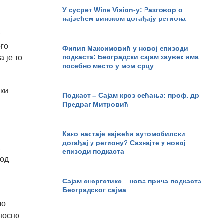
У сусрет Wine Vision-у: Разговор о
највећем винском догађају региона
г
его
Филип Максимовић у новој епизоди
подкаста: Београдски сајам заувек има
а је то
посебно место у мом срцу
ски
Подкаст – Сајам кроз сећања: проф. др
а
Предраг Митровић
Како настаје највећи аутомобилски
догађај у региону? Сазнајте у новој
,
епизоди подкаста
 од
Сајам енергетике – нова прича подкаста
Београдског сајма
ло
оносно