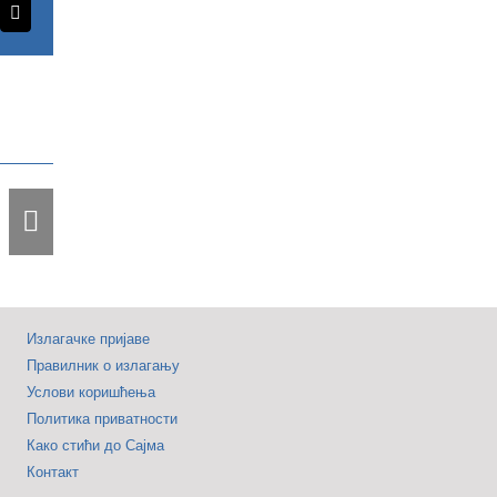
erest
Email
Почео
24.
Међународни
мини
баскет
фестивал
„Рајко
Жижић“
на
Београдском
Излагачке пријаве
Правилник о излагању
сајму
Услови коришћења
Политика приватности
Како стићи до Сајма
Контакт