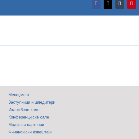
Facebook
X
Tumblr
Pint
Agro
Belgrade
рила
2026.
на
оградском
Београдском
јму
сајму
од
ржава
29.
динствени
до
јам
31.
Менаџмент
лекционарства
Заступници и шпедитери
јануара
Изложбене хале
Конференцијске сале
Медијски партнери
Финансијски извештаји