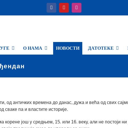
УГЕ
О НАМА
НОВОСТИ
ДАТОТЕКЕ
ођендан
ти, од античких времена до данас, дужа и већа од свих сајм
од сваке па и властите историје.
а корене још у средњем, 15. или 16. веку, али не постоји ни