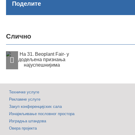
Поделите
5.
ап
на
Слично
У знаку зелених
Бе
вредности: На 31.
са
Beoplant Fair- у
се
додељена
од
признања
је
најуспешнијима
Са
Техничке услуге
ко
Рекламне услуге
Закуп конференцијских сала
Изнајмљивање пословног простора
Изградња штандова
Овера пројекта