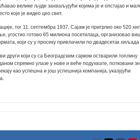
ошћавао велике људе захваљујући којима је и опстајао и мал
сто које је видео цео свет.
ације, тог 11. септембра 1937, Сајам је пригрлио око 520 х
мље, угостио готово 65 милиона посетилаца, организовао ви
рмата, који су у просеку привлачили по двадесетак хиљада
сви други који су са Београдским сајмом остварили топлину
даном спремно улазе у нове и веће подухвате, потковани 
екају као успешна и још успешнија компанија, указујући
а.