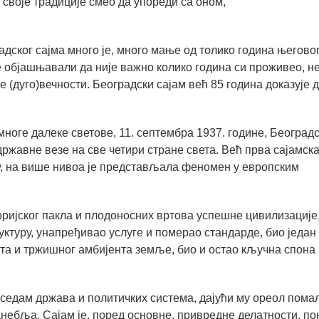
ост своје традиције смео да упореди са оном,
адског сајма много је, много мање од толико година његово
е објашњавали да није важно колико година си проживео, н
 (дуго)вечности. Београдски сајам већ 85 година доказује д
многе далеке светове, 11. септембра 1937. године, Београд
државне везе на све четири стране света. Већ прва сајамск
, на више нивоа је представљала феномен у европским
торијског пакла и плодоносних вртова успешне цивилизације
ктуру, унапређивао услуге и померао стандарде, био један
та и тржишног амбијента земље, био и остао кључна спона
ак седам држава и политичких система, дајући му ореол пома
днебља, Сајам је, поред основне, привредне делатности, п