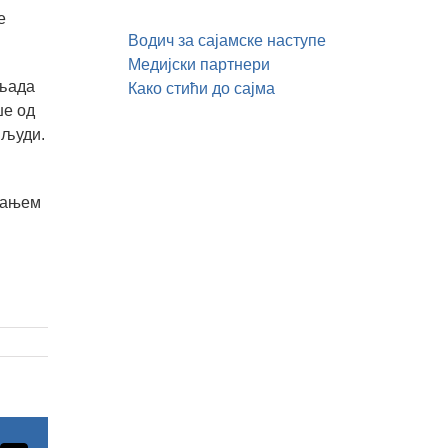
е
Водич за сајамске наступе
Медијски партнери
иљада
Како стићи до сајма
ше од
 људи.
знањем