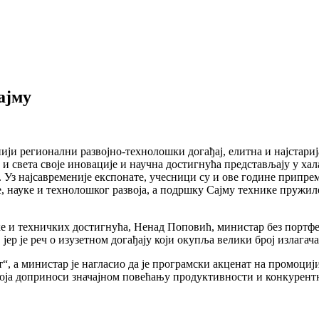
ајму
ији регионални развојно-технолошки догађај, елитна и најстариј
и света своје иновације и научна достигнућа представљају у хал
аја. Уз најсавременије експонате, учесници су и ове године прип
 науке и технолошког развоја, а подршку Сајму технике пружиле
 и техничких достигнућа, Ненад Поповић, министар без портфеља
ер је реч о изузетном догађају који окупља велики број излагача
“, а министар је нагласио да је програмски акценат на промоциј
 која доприноси значајном повећању продуктивности и конкурент