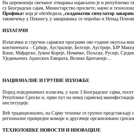
На церемонији свечаног отварања најављено је и републичко т
су Београдски сајам, Министарство просвете, науке и технолош
Профика
т која је обезбедила „
солдаматик симулатор заварив
такмичењу у Пекингу, у заваривању се опробао и Ненад Попови
ИЗЛАГАЧИ
Излагачки и стручни сајамски програми ове године окупља виш
континената – Србије, Аустралије, Белгије, Аустрије, БЈР Маке
Кине, Мађарске, Јужне Кореје, Немачке, Пољске, Русије, Сјед
Уједињених Арапских Емирата, Велике Британије…
НАЦИОНАЛНЕ И ГРУПНЕ ИЗЛОЖБЕ
Поред појединачних излагача, у хали 3 Београдског сајма, пос
Републике Српске и, први пут на некој сајамској манифестациј
институције.
Већ традиционално, на Сајму технике се групно представљају 
регионалне привредне коморе и другачије организовани српск
ТЕХНОЛОШКЕ НОВОСТИ И ИНОВАЦИЈЕ