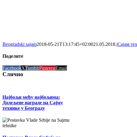
Beogradski sajam
2018-05-21T13:17:45+02:00
21.05.2018.
|
Сајам те
Поделите
Facebook
X
Tumblr
Pinterest
Email
Слично
Најбољи међу најбољима:
Додељене награде на Сајму
технике у Београду