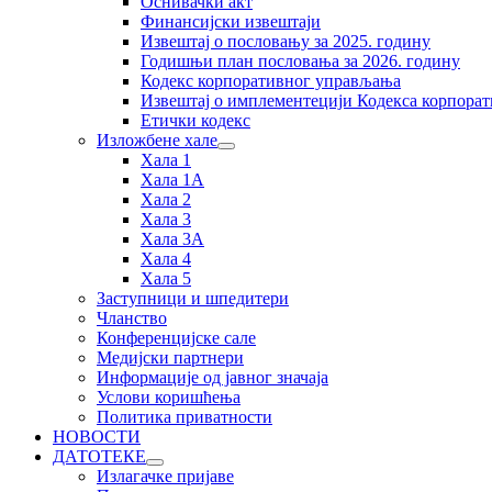
Оснивачки акт
Финансијски извештаји
Извештај о пословању за 2025. годину
Годишњи план пословања за 2026. годину
Кодекс корпоративног управљања
Извештај о имплементецији Кодекса корпора
Етички кодекс
Изложбене хале
Хала 1
Хала 1А
Хала 2
Хала 3
Хала 3А
Хала 4
Хала 5
Заступници и шпедитери
Чланство
Конференцијске сале
Медијски партнери
Информације од јавног значаја
Услови коришћења
Политика приватности
НОВОСТИ
ДАТОТЕКЕ
Излагачке пријаве