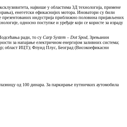
ексклузивитета, највише у областима 3Д технологија, примене
ирања), енегетски ефикаснијих мотора. Иноватори су били
ине презентованих индустрија приближно половина пријављених
ологије, односно поступке и уређаје који се користе за израду
Подсећања ради, то су
Carp
System
–
Dot
Spod
, Зрењанин
ности за напајање електричном енергијом заливних система;
р; област ИЦТ); Флуид Плус, Београд (Високоефикасни
 улазницу од 100 динара. За паркирање путничких аутомобила