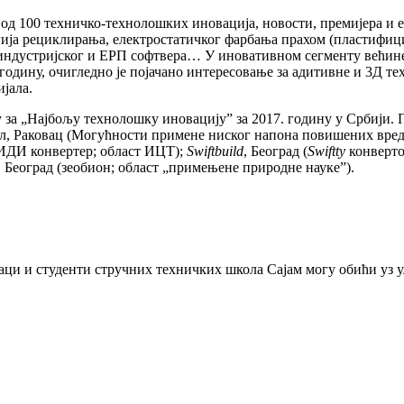
 од 100 техничко-технолошких иновација, новости, премијера и 
ија рециклирања, електростатичког фарбања прахом (пластифиц
е, индустријског и ЕРП софтвера… У иновативном сегменту већ
одину, очигледно је појачано интересовање за адитивне и 3Д техн
јала.
за „Најбољу технолошку иновацију” за 2017. годину у Србији. 
гел, Раковац (Могућности примене ниског напона повишених вред
МИДИ конвертер; област ИЦТ);
Swiftbuild
, Београд (
Swiftty
конверто
 Београд (зеобион; област „примењене природне науке”).
 ђаци и студенти стручних техничких школа Сајам могу обићи уз