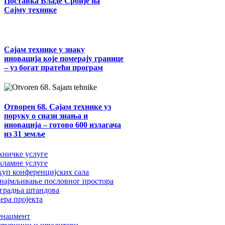
Поставка Владе Србије на
Сајму технике
Сајам технике у знаку
иновација које померају границе
– уз богат пратећи програм
Отворен 68. Сајам технике уз
поруку о снази знања и
иновација – готово 600 излагача
из 31 земље
хничке услуге
кламне услуге
куп конференцијских сала
најмљивање пословног простора
градња штандова
ера пројекта
наџмент