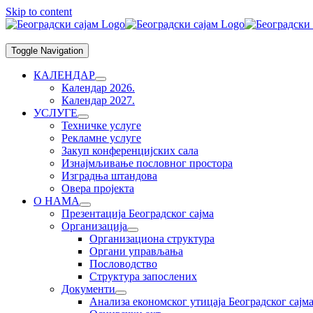
Skip to content
Toggle Navigation
КАЛЕНДАР
Календар 2026.
Календар 2027.
УСЛУГЕ
Техничке услуге
Рекламне услуге
Закуп конференцијских сала
Изнајмљивање пословног простора
Изградња штандова
Овера пројекта
О НАМА
Презентација Београдског сајма
Организација
Организациона структура
Органи управљања
Пословодство
Структура запослених
Документи
Анализа економског утицаја Београдског сајм