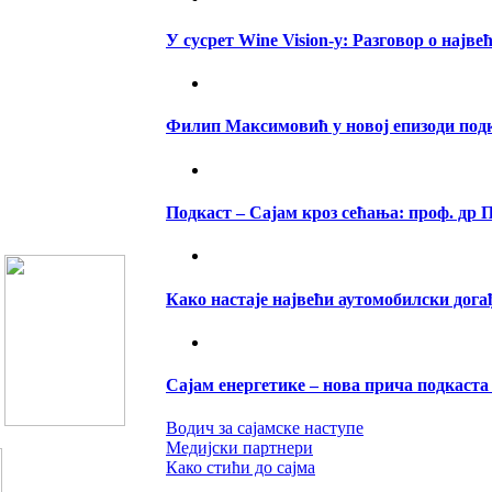
У сусрет Wine Vision-у: Разговор о најв
Филип Максимовић у новој епизоди подка
Подкаст – Сајам кроз сећања: проф. др
Како настаје највећи аутомобилски догађ
Сајам енергетике – нова прича подкаста
Водич за сајамске наступе
Медијски партнери
Како стићи до сајма