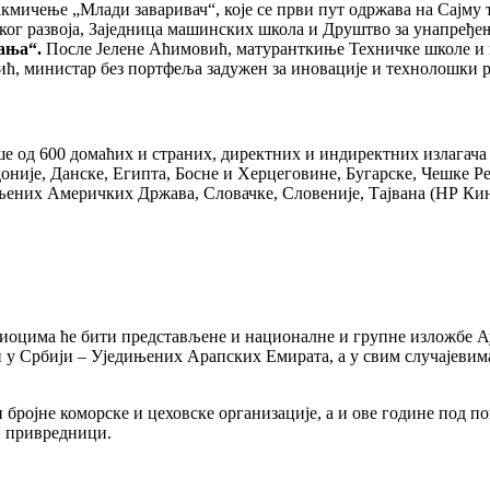
акмичење „Млади заваривач“, које се први пут одржава на Сајму
ког развоја, Заједница машинских школа и Друштво за унапређењ
ања“.
После Јелене Аћимовић, матуранткиње Техничке школе и нај
ћ, министар без портфеља задужен за иновације и технолошки р
е од 600 домаћих и страних, директних и индиректних излагача 
доније, Данске, Египта, Босне и Херцеговине, Бугарске, Чешке Р
ињених Америчких Држава, Словачке, Словеније, Тајвана (НР Кин
етиоцима ће бити представљене и националне и групне изложбе А
и у Србији – Уједињених Арапских Емирата, а у свим случајевим
и бројне коморске и цеховске организације, а и ове године под 
и привредници.