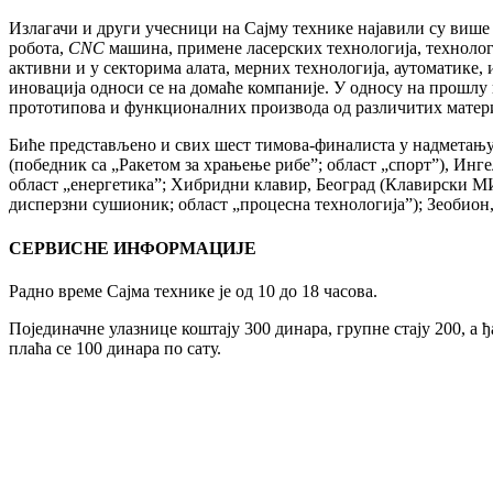
Излагачи и други учесници на Сајму технике најавили су више
робота,
CNC
машина, примене ласерских технологија, технолог
активни и у секторима алата, мерних технологија, аутоматик
иновација односи се на домаће компаније. У односу на прошлу г
прототипова и функционалних производа од различитих матери
Биће представљено и свих шест тимова-финалиста у надметању 
(победник са „Ракетом за храњење рибе”; област „спорт”), Ин
област „енергетика”; Хибридни клавир, Београд (Клавирски 
дисперзни сушионик; област „процесна технологија”); Зеобион,
СЕРВИСНЕ ИНФОРМАЦИЈЕ
Радно време Сајма технике је од 10 до 18 часова.
Појединачне улазнице коштају 300 динара, групне стају 200, а
плаћа се 100 динара по сату.