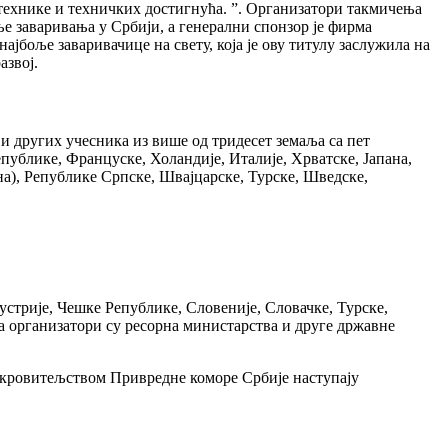
 технике и техничких достигнућа. ”. Организатори такмичења
е заваривања у Србији, а генерални спонзор је фирма
боље заваривачице на свету, која је ову титулу заслужила на
азвој.
и других учесника из више од тридесет земаља са пет
епублике, Француске, Холандије, Италије, Хрватске, Јапана,
а), Републике Српске, Швајцарске, Турске, Шведске,
устрије, Чешке Републике, Словеније, Словачке, Турске,
а организатори су ресорна министарства и друге државне
покровитељством Привредне коморе Србије наступају