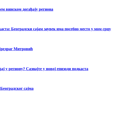
ећем винском догађају региона
ста: Београдски сајам заувек има посебно место у мом срцу
 Предраг Митровић
ај у региону? Сазнајте у новој епизоди подкаста
 Београдског сајма