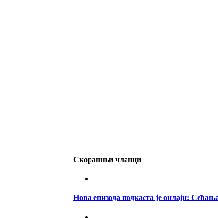
Скорашњи чланци
Нова епизода подкаста је онлајн: Сећањ