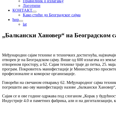
Правилник о излагању
Логотипи
КОНТАКТ
Како стићи до Београдског сајма
ћир
lat
„Балкански Хановер“ на Београдском с
Међународни сајам технике и техничких достигнућа, најзначајн
отворен је на Београдском сајму.
Више од 600 излагача из земље 
отвореном простору, а 62. Сајам технике траје до петка, 25. м
програм. Покровитељ манифестације је Министарство просвете,
професионалне и коморске организације.
Говорећи на свечаном отварању 62. Међународног сајма технике
погрешити ако ову манифестацију назове „балкански Хановер“, ј
Сајам се и ове године одржава под слоганом „Корак у будућност
Индустрије 4.0 и паметних фабрика, али и на дигитализацији,