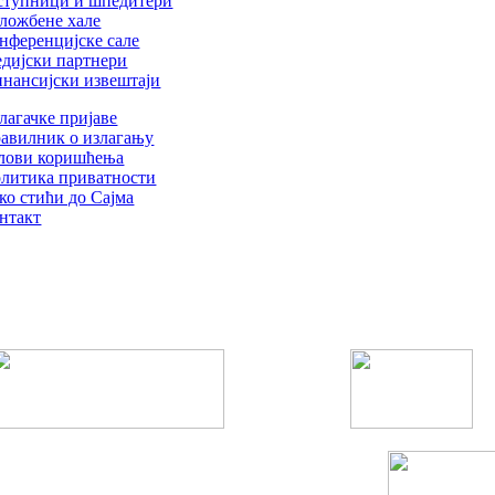
ступници и шпедитери
ложбене хале
нференцијске сале
дијски партнери
нансијски извештаји
лагачке пријаве
авилник о излагању
лови коришћења
литика приватности
ко стићи до Сајма
нтакт