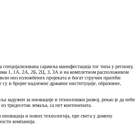
а специјализована сајамска манифестација тог типа у региону,
ама 1, 1А, 2А, 2Б, 2Ц, 3, 3А и на комплетном расположивом
ремили низ изложбених пројеката и богат стручни пратећи
 су и бројне надлежне државне институције, образовне,
 задужен за иновације и технолошки развој, рекао је да неће
 из тридесетак земаља, са пет континената.
и иновација и нових технологија, пре свега у домену
ности компанија.