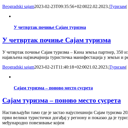
Beogradski sajam
2023-02-23T09:35:56+02:00
22.02.2023.
|
Туризам
|
У четвртак почиње Сајам туризма
У четвртак почиње Сајам туризма
У четвртак почиње Сајам туризма – Кина земља партнер, 350 из
најављена најзначајнија туристичка манифестација у земљи и р
Beogradski sajam
2023-02-21T11:40:18+02:00
21.02.2023.
|
Туризам
|
Сајам туризма – поново место сусрета
Сајам туризма – поново место сусрета
Настављајући тамо где је застао најуспешнији Сајам туризма 2
први велики туристички догађај у региону и показао да је туриз
међународно повезивање којим