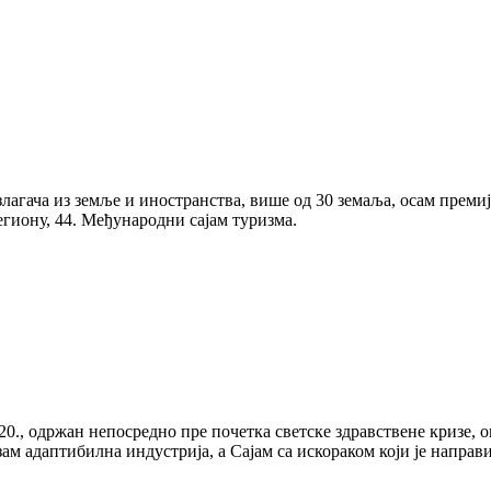
лагача из земље и иностранства, више од 30 земаља, осам премиј
егиону, 44. Међународни сајам туризма.
020., одржан непосредно пре почетка светске здравствене кризе,
ам адаптибилна индустрија, а Сајам са искораком који је направи