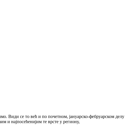
имо. Види се то већ и по почетном, јануарско-фебруарском делу
им и најпосећенијим те врсте у региону,