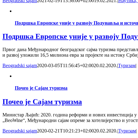
Beogradski sajam
2021-02-19T13:36:00+02:00
19.02.2021.
|
Наутика,
Подршка Европске уније у развоју Подунавља и источ
Подршка Европске уније у развоју Под
Првог дана Међународног београдског сајма туризма представље
и развој уложили 16,5 милиона евра за пројекте на истоку Србиј
Beogradski sajam
2020-03-05T11:56:45+02:00
20.02.2020.
|
Туризам
|
Почео је Сајам туризма
Почео је Сајам туризма
Министар Љајић: 2020. година реформи и нових инвестиција у 
„BeoWine“, Међународни сајам опреме за хотелијерство и угос
Beogradski sajam
2020-02-21T10:21:23+02:00
20.02.2020.
|
Туризам
|