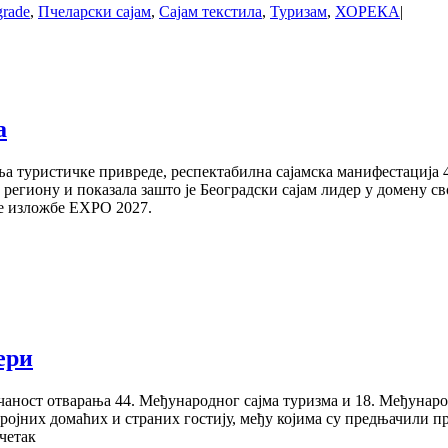
grade
,
Пчеларски сајам
,
Сајам текстила
,
Туризам
,
ХОРЕКА
|
а
туристичке привреде, респектабилна сајамска манифестација 44
у региону и показала зашто је Београдски сајам лидер у домену св
не изложбе EXPO 2027.
ери
вечаност отварања 44. Међународног сајма туризма и 18. Међу
 бројних домаћих и страних гостију, међу којима су предњачили
четак