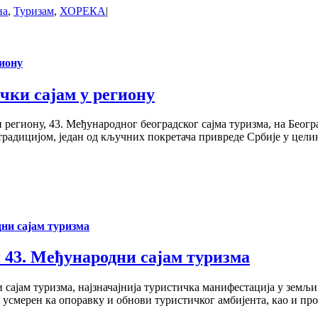
на
,
Туризам
,
ХОРЕКА
|
гиону
чки сајам у региону
региону, 43. Међународног београдског сајма туризма, на Београд
традицијом, један од кључних покретача привреде Србије у цел
дни сајам туризма
н 43. Међународни сајам туризма
сајам туризма, најзначајнија туристичка манифестација у земљи
ће усмерен ка опоравку и обнови туристичког амбијента, као и пр