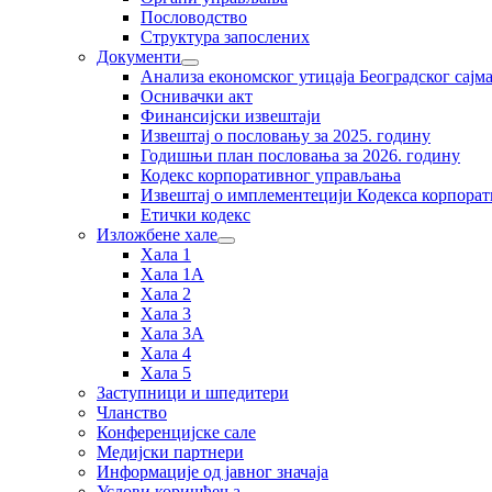
Пословодство
Структура запослених
Документи
Анализа економског утицаја Београдског сајм
Оснивачки акт
Финансијски извештаји
Извештај о пословању за 2025. годину
Годишњи план пословања за 2026. годину
Кодекс корпоративног управљања
Извештај о имплементецији Кодекса корпора
Етички кодекс
Изложбене хале
Хала 1
Хала 1А
Хала 2
Хала 3
Хала 3А
Хала 4
Хала 5
Заступници и шпедитери
Чланство
Конференцијске сале
Медијски партнери
Информације од јавног значаја
Услови коришћења