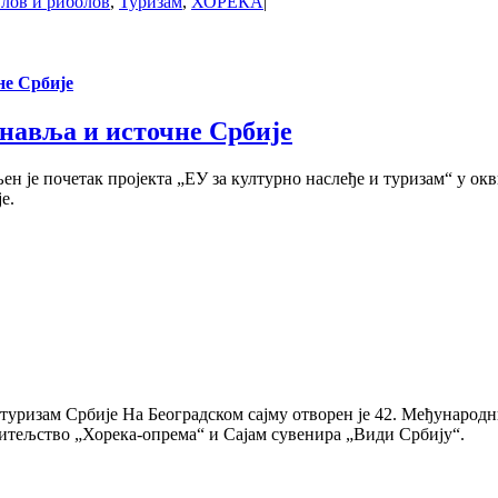
 лов и риболов
,
Туризам
,
ХОРЕКА
|
не Србије
унавља и источне Србије
н је почетак пројекта „ЕУ за културно наслеђе и туризам“ у ок
е.
туризам Србије На Београдском сајму отворен је 42. Међународн
титељство „Хорека-опрема“ и Сајам сувенира „Види Србију“.