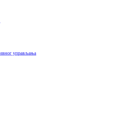
а
тивног управљања