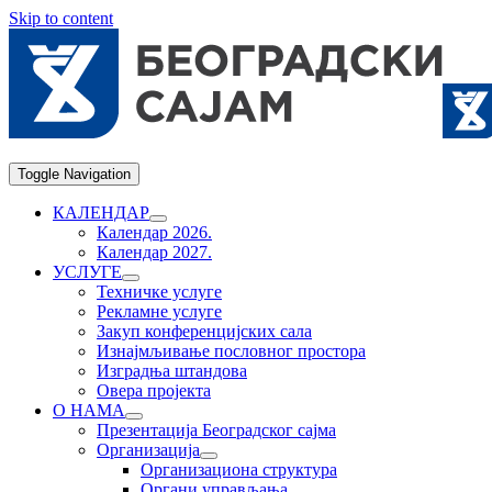
Skip to content
Toggle Navigation
КАЛЕНДАР
Календар 2026.
Календар 2027.
УСЛУГЕ
Техничке услуге
Рекламне услуге
Закуп конференцијских сала
Изнајмљивање пословног простора
Изградња штандова
Овера пројекта
О НАМА
Презентација Београдског сајма
Организација
Организациона структура
Органи управљања