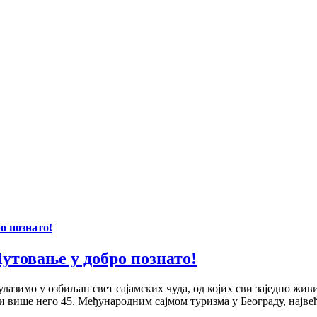
о познато!
Путовање у добро познато!
лазимо у озбиљан свет сајамских чуда, од којих сви заједно жив
и више него 45. Међународним сајмом туризма у Београду, највећ