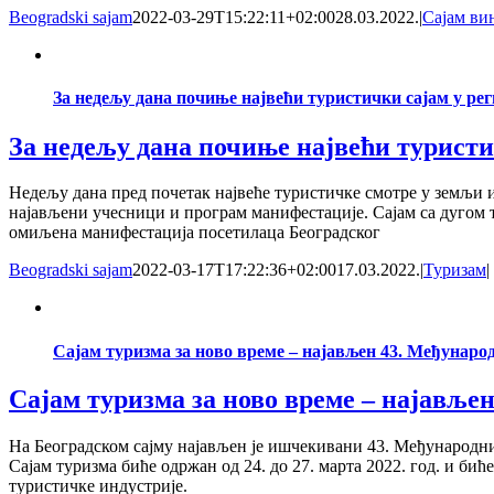
Beogradski sajam
2022-03-29T15:22:11+02:00
28.03.2022.
|
Сајам ви
За недељу дана почиње највећи туристички сајам у ре
За недељу дана почиње највећи туристи
Недељу дана пред почетак највеће туристичке смотре у земљи и 
најављени учесници и програм манифестације. Сајам са дугом 
омиљена манифестација посетилаца Београдског
Beogradski sajam
2022-03-17T17:22:36+02:00
17.03.2022.
|
Туризам
|
Сајам туризма за ново време – најављен 43. Међунаро
Сајам туризма за ново време – најавље
На Београдском сајму најављен је ишчекивани 43. Међународни 
Сајам туризма биће одржан од 24. до 27. марта 2022. год. и би
туристичке индустрије.