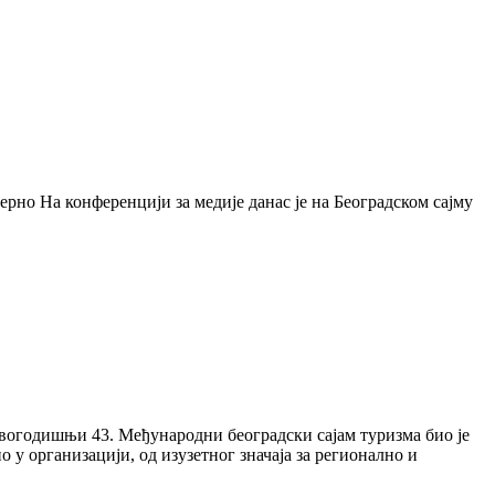
ерно На конференцији за медије данас је на Београдском сајму
 овогодишњи 43. Међународни београдски сајам туризма био је
о у организацији, од изузетног значаја за регионално и