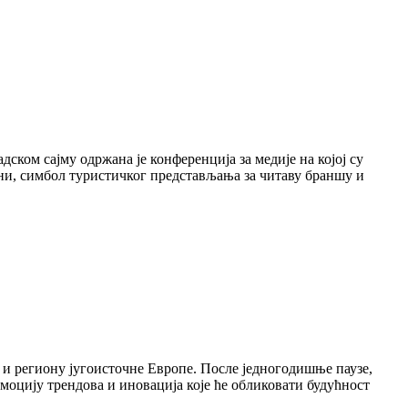
ском сајму одржана је конференција за медије на којој су
ини, симбол туристичког представљања за читаву браншу и
 и региону југоисточне Европе. После једногодишње паузе,
омоцију трендова и иновација које ће обликовати будућност