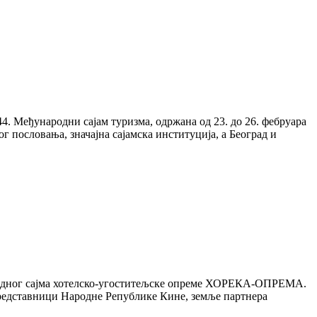
. Међународни сајам туризма, одржана од 23. до 26. фебруара
ог пословања, значајна сајамска институција, а Београд и
народног сајма хотелско-угоститељске опреме ХОРЕКА-ОПРЕМА.
 представници Народне Републике Кине, земље партнера