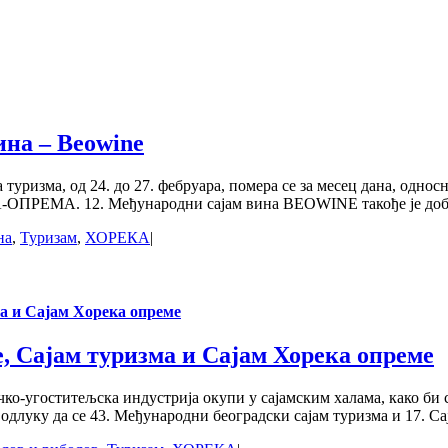
ина – Beowine
ризма, од 24. до 27. фебруара, помера се за месец дана, односно
ОПРЕМА. 12. Међународни сајам вина BEOWINE такође је добио 
на
,
Туризам
,
ХОРЕКА
|
а и Сајам Хорека опреме
, Сајам туризма и Сајам Хорека опреме
ичко-угоститељска индустрија окупи у сајамским халама, како би
 одлуку да се 43. Међународни београдски сајам туризма и 17. С