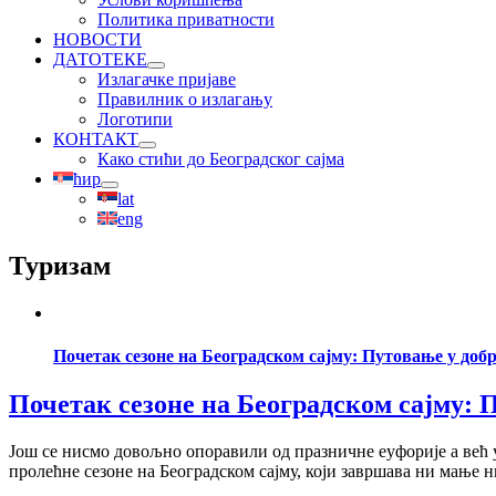
Политика приватности
НОВОСТИ
ДАТОТЕКЕ
Излагачке пријаве
Правилник о излагању
Логотипи
КОНТАКТ
Како стићи до Београдског сајма
ћир
lat
eng
Туризам
Почетак сезоне на Београдском сајму: Путовање у добр
Почетак сезоне на Београдском сајму: 
Још се нисмо довољно опоравили од празничне еуфорије а већ у
пролећне сезоне на Београдском сајму, који завршава ни мање н