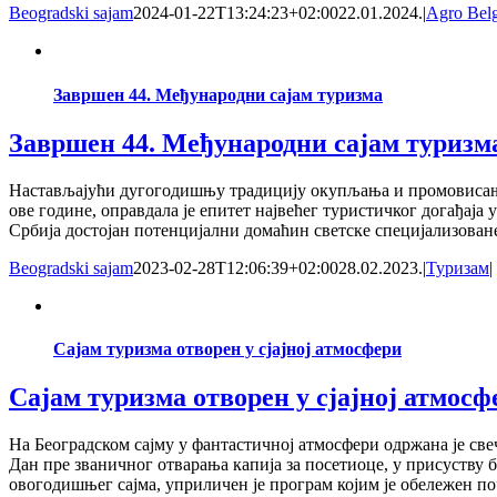
Beogradski sajam
2024-01-22T13:24:23+02:00
22.01.2024.
|
Agro Bel
Завршен 44. Међународни сајам туризма
Завршен 44. Међународни сајам туризм
Настављајући дугогодишњу традицију окупљања и промовисања 
ове године, оправдала је епитет највећег туристичког догађаја 
Србија достојан потенцијални домаћин светске специјализова
Beogradski sajam
2023-02-28T12:06:39+02:00
28.02.2023.
|
Туризам
|
Сајам туризма отворен у сјајној атмосфери
Сајам туризма отворен у сјајној атмосф
На Београдском сајму у фантастичној атмосфери одржана је с
Дан пре званичног отварања капија за посетиоце, у присуству
овогодишњег сајма, уприличен је програм којим је обележен по