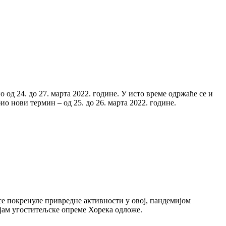
 од 24. до 27. марта 2022. године. У исто време одржаће се и
нови термин – од 25. до 26. марта 2022. године.
 се покренуле привредне активности у овој, пандемијом
ајам угоститељске опреме Хорека одложе.