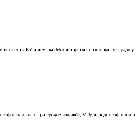
виру којег су ЕУ и немачко Министарство за економску сарадњу
и сајам туризма и три сродне изложбе, Међународни сајам вина