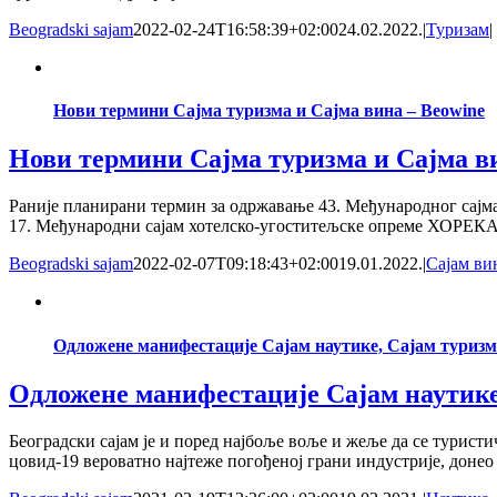
Beogradski sajam
2022-02-24T16:58:39+02:00
24.02.2022.
|
Туризам
|
Нови термини Сајма туризма и Сајма вина – Beowine
Нови термини Сајма туризма и Сајма в
Раније планирани термин за одржавање 43. Међународног сајма ту
17. Међународни сајам хотелско-угоститељске опреме ХОРЕКА-
Beogradski sajam
2022-02-07T09:18:43+02:00
19.01.2022.
|
Сајам ви
Одложене манифестације Сајам наутике, Сајам туризм
Одложене манифестације Сајам наутике
Београдски сајам је и поред најбоље воље и жеље да се турист
цовид-19 вероватно најтеже погођеној грани индустрије, донео