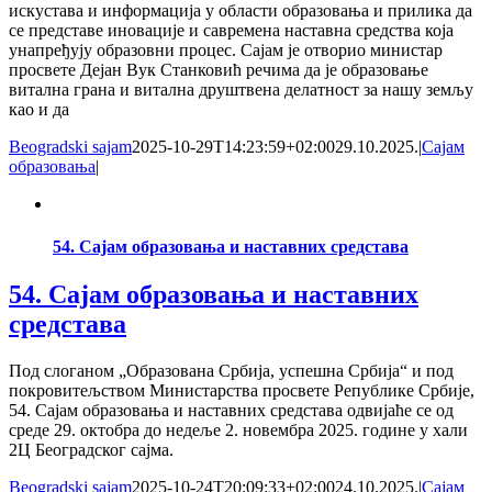
искустава и информација у области образовања и прилика да
се представе иновације и савремена наставна средства која
унапређују образовни процес. Сајам је отворио министар
просвете Дејан Вук Станковић речима да је образовање
витална грана и витална друштвена делатност за нашу земљу
као и да
Beogradski sajam
2025-10-29T14:23:59+02:00
29.10.2025.
|
Сајам
образовања
|
54. Сајам образовања и наставних средстава
54. Сајам образовања и наставних
средстава
Под слоганом „Образована Србија, успешна Србија“ и под
покровитељством Министарства просвете Републике Србије,
54. Сајам образовања и наставних средстава одвијаће се од
среде 29. октобра до недеље 2. новембра 2025. године у хали
2Ц Београдског сајма.
Beogradski sajam
2025-10-24T20:09:33+02:00
24.10.2025.
|
Сајам