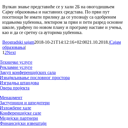
Вулкан знање представиће се у хали 2Б на овогодишњем
Сајму образовања и наставних средстава. По први пут
посетиоци ће имати прилику да се упознају са одобреним
издањима уџбеника, лектиром за први и пети разред основне
школе, урађену по новом плану и програму наставе и учења,
као и да се сретну са ауторима уџбеника.
Beogradski sajam
2018-10-21T14:12:16+02:00
21.10.2018.
|
Сајам
образовања
|
1
2
Next
Техничке услуге
Рекламне услуге
Закуп конференцијских сала
Изнајмљивање пословног простора
Изградња штандова
Овера пројекта
Менаџмент
Заступници и шпедитери
Изложбене хале
Конференцијске сале
Медијски партнери
Финансијски извештаји