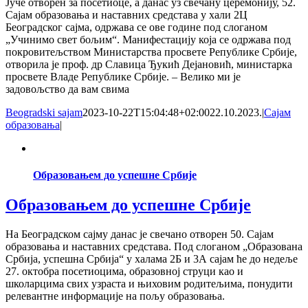
Јуче отворен за посетиоце, а данас уз свечану церемонију, 52.
Сајам образовања и наставних средстава у хали 2Ц
Београдског сајма, одржава се ове године под слоганом
„Учинимо свет бољим“. Манифестацију која се одржава под
покровитељством Министарства просвете Републике Србије,
отворила је проф. др Славица Ђукић Дејановић, министарка
просвете Владе Републике Србије. – Велико ми је
задовољство да вам свима
Beogradski sajam
2023-10-22T15:04:48+02:00
22.10.2023.
|
Сајам
образовања
|
Образовањем до успешне Србије
Образовањем до успешне Србије
На Београдском сајму данас је свечано отворен 50. Сајам
образовања и наставних средстава. Под слоганом „Образована
Србија, успешна Србија“ у халама 2Б и 3А сајам ће до недеље
27. октобра посетиоцима, образовној струци као и
школарцима свих узраста и њиховим родитељима, понудити
релевантне информације на пољу образовања.