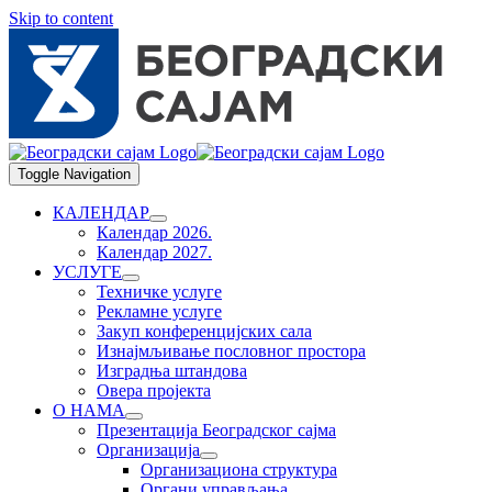
Skip to content
Toggle Navigation
КАЛЕНДАР
Календар 2026.
Календар 2027.
УСЛУГЕ
Техничке услуге
Рекламне услуге
Закуп конференцијских сала
Изнајмљивање пословног простора
Изградња штандова
Овера пројекта
О НАМА
Презентација Београдског сајма
Организација
Организациона структура
Органи управљања