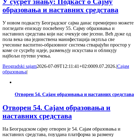
У сусрет знању: Подкаст о Сајму
образовања и наставних средстава
У новом подкасту Београдског сајма данас премијерно можете
погледати епизоду посвећену 55. Сајму образовања и
наставних средстава који нас очекује ове јесени. Већ дуже од
пола века ова јединствена манифестација окупља све
учеснике васпитно-образовног система стварајући простор у
коме се сусрећу идеје, размењују искустава и обликују
најбољи путеви учења.
Beogradski sajam
2026-07-09T12:11:41+02:00
09.07.2026.
|
Сајам
образовања
|
Отворен 54. Сајам образовања и наставних средстава
Отворен 54. Сајам образовања и
наставних средстава
На Београдском сајму отворен је 54. Сајам образовања и
наставних средстава, поуздана платформа за размену