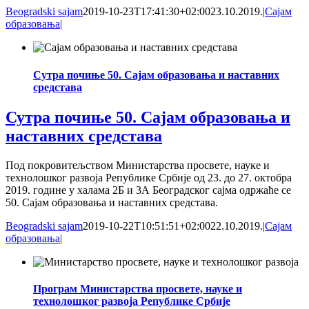
Beogradski sajam
2019-10-23T17:41:30+02:00
23.10.2019.
|
Сајам
образовања
|
Сутра почиње 50. Сајам образовања и наставних
средстава
Сутра почиње 50. Сајам образовања и
наставних средстава
Под покровитељством Министарства просвете, науке и
технолошког развоја Републике Србије од 23. до 27. октобра
2019. године у халама 2Б и 3А Београдског сајма одржаће се
50. Сајам образовања и наставних средстава.
Beogradski sajam
2019-10-22T10:51:51+02:00
22.10.2019.
|
Сајам
образовања
|
Програм Министарства просвете, науке и
технолошког развоја Републике Србије