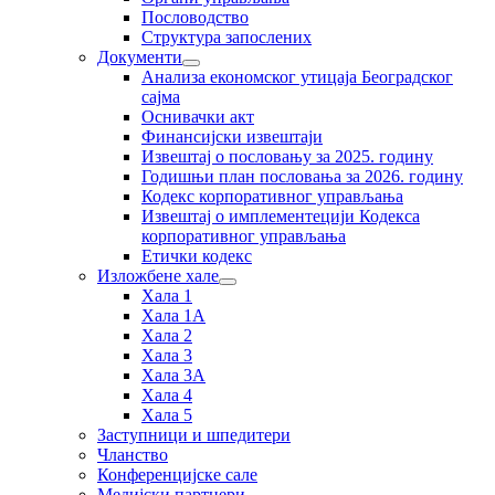
Пословодство
Структура запослених
Документи
Анализа економског утицаја Београдског
сајма
Оснивачки акт
Финансијски извештаји
Извештај о пословању за 2025. годину
Годишњи план пословања за 2026. годину
Кодекс корпоративног управљања
Извештај о имплементецији Кодекса
корпоративног управљања
Етички кодекс
Изложбене хале
Хала 1
Хала 1А
Хала 2
Хала 3
Хала 3А
Хала 4
Хала 5
Заступници и шпедитери
Чланство
Конференцијске сале
Медијски партнери