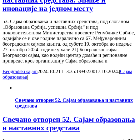
иновације на једном месту
53. Сајам образовања и наставних средстава, под слоганом
„Образована Србија, успешна Србија“ и под
покровитељством Министарства просвете Републике Србије,
одвијаће се и ове године паралелно са 67. Међународним
београдским сајмом књига, од суботе 19. октобра до недеље
27. октобра 2024. године у хали 2Ц Београдског сајма.
Београдски сајам, као водећи центар домаће и регионалне
привреде, кроз организацију Сајма образовања и
Beogradski sajam
2024-10-21T13:35:19+02:00
17.10.2024.
|
Сајам
образовања
|
Свечано отворен 52. Сајам образовања и наставних
средстава
Свечано отворен 52. Сајам образовања
и наставних средстава