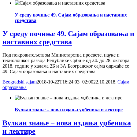
У среду почиње 49. Сајам образовања и наставних
средстава
У среду почиње 49. Сајам образовања и
наставних средстава
Под покровитељством Министарства просвете, науке и
технолошког развоја Републике Србије од 24. до 28. октобра
2018. године у халама 2Б и 3А Београдског сајма одржаће се
49. Сајам образовања и наставних средстава.
Beogradski sajam
2018-10-22T16:24:03+02:00
22.10.2018.
|
Сајам
образовања
|
Вулкан знање – нова издања уџбеника и лектире
Вулкан знање – нова издања уџбеника
и лектире