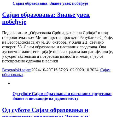
Сајам образовања: Знање увек побеђује
Сајам образовања: Знање увек
побеђује
Под слоганом „Образована Србија, успешна Србија“ и под
покровитељством Министарства просвете Републике Србије,
на Београдском сајму је, 20. октобра, у Хали 2Ц, свечано
отворен 53. Сајам образовања и наставних средстава. Ова
дуговечна манифестација је почела с радом дан раније, али је,
у сусрет захтевима и потребама јавности и медија, јер се
истовремено одржава и велики
Beogradski sajam
2024-10-20T16:37:23+02:00
20.10.2024.
|
Сајам
образовања
|
Од суботе Сајам образовања и наставних средстава:
Знање и иновације на једном месту
Од суботе Сајам образовања и
наставних средстава: Знање и