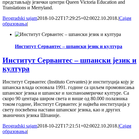
представљају језички центри Queen Victoria Education and
Translations и Merryland.
Beogradski sajam
2018-10-22T17:29:25+02:00
22.10.2018.
|
Сајам
образовања
|
Институт Сервантес – шпански језик и култура
Институт Сервантес – шпански језик и
култура
Институт Сервантес (Instituto Cervantes) је институција коју је
шпанска влада основала 1991. године са циљем промовисања
шпанског језика и шпанске и хиспаноамеричке културе. Са
скоро 90 центара широм света и више од 80.000 полазника
током године, Институт Сервантес је највећа институција у
свету посвећена настави шпанског језика, као и других
званичних језика Шпаније.
Beogradski sajam
2018-10-22T17:21:51+02:00
22.10.2018.
|
Сајам
образовања
|