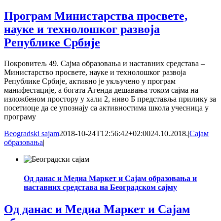
Програм Министарства просвете,
науке и технолошког развоја
Републике Србије
Покровитељ 49. Сајма образовања и наставних средстава –
Министарство просвете, науке и технолошког развоја
Републике Србије, активно је укључено у програм
манифестације, а богата Агенда дешавања током сајма на
изложбеном простору у хали 2, ниво Б представља прилику за
посетиоце да се упознају са активностима школа учесница у
програму
Beogradski sajam
2018-10-24T12:56:42+02:00
24.10.2018.
|
Сајам
образовања
|
Од данас и Медиа Маркет и Сајам образовања и
наставних средстава на Београдском сајму
Од данас и Медиа Маркет и Сајам