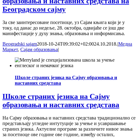
образовања и наставних средстава на
Београдском сајму
За све заинтересоване посетиоце, уз Сајам књига који је у
току, од данас до недеље, 28. октобра, одвијаће се још две
манифестације у духу знања, образовања и информисања.
Beogradski sajam
2018-10-24T09:39:02+02:00
24.10.2018.
|
Медиа
Маркет
,
Сајам образовања
|
Школе страних језика на Сајму образовања и
наставних средстава
Школе страних језика на Сајму
образовања и наставних средстава
На Сајму образовања и наставних средстава традиционално се
представљају угледне интутуције за учење и усавршавање
страних језика. Актуелне програме за различите нивое знања
за посетиоце ове године ове године, између осталих,