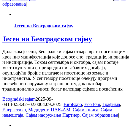
образовања
|
Јесен на Београдском сајму
Јесен на Београдском сајму
Доласком јесени, Београдски сајам отвара врата посетиоцима
кроз низ манифестација које доносе спој традиције, иновација
и инспирације. Током септембра и октобра, сајам постаје
место културних, привредних и забавних догађаја,
окупљајући бројне излагаче и посетиоце из земље и
иностранства. У септембру посетиоце очекују програми
посвећени наоружању и транспорту, док октобар
традиционално доноси богат календар сајмова посвећених
Beogradski sajam
2025-09-
04T10:53:42+02:00
04.09.2025.
|
BiroExpo
,
Eco Fair
,
Графима
,
Енергетика
,
Медидент
,
ПАК-АМ
,
Сајам књига
,
Сајам
намештаја
,
Сајам наоружања Партнер
,
Сајам образовања
|