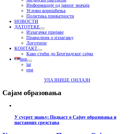
Информације од јавног значаја
Услови коришћења
Политика приватности
НОВОСТИ
ДАТОТЕКЕ
Излагачке пријаве
Правилник о излагању
Логотипи
КОНТАКТ
Како стићи до Београдског сајма
ћир
lat
eng
УЛАЗНИЦЕ ОНЛАЈН
Сајам образовања
У сусрет знању: Подкаст о Сајму образовања и
наставних средстава