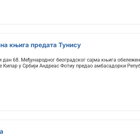
на књига предата Тунису
 дан 68. Међународног београдског сајма књига обележен 
е Кипар у Србији Андреас Фотиу предао амбасадорки Репу
а