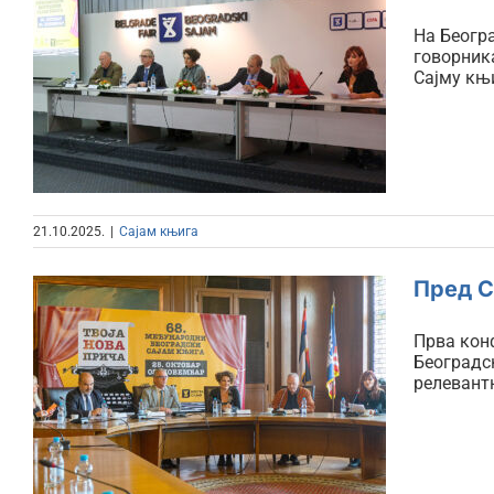
Конференција за медије
На Беогр
говорник
поводом 68.
Сајму књи
Међународног сајма
књига
21.10.2025.
|
Сајам књига
Пред С
Прва конф
Београдск
Пред Сајам књига: „Твоја
релевант
нова прича“ – први пут