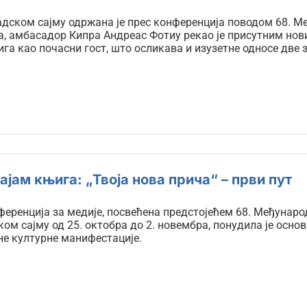
адском сајму одржана је прес конференција поводом 68. М
а, амбасадор Кипра Андреас Фотиу рекао је присутним нов
га као почасни гост, што осликава и изузетне односе две 
ајам књига: „Твоја нова прича“ – први пут
еренција за медије, посвећена предстојећем 68. Међунаро
ом сајму од 25. октобра до 2. новембра, понудила је осно
не културне манифестације.