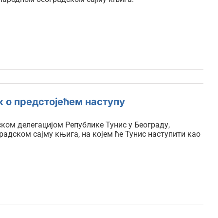
к о предстојећем наступу
ком делегацијом Републике Тунис у Београду,
адском сајму књига, на којем ће Тунис наступити као