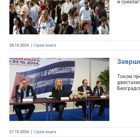
и суизлаг
203.350
28.10.2024.
|
Сајам књига
Заврше
Током пре
Завршетак Сајма књига –
двестахиљ
Београдс
рекордан број
посетилаца
27.10.2024.
|
Сајам књига