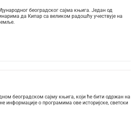
еђународног београдског сајма књига. Један од
инарима да Кипар са великом радошћу учествује на
земље.
дном београдском сајму књига, који ће бити одржан на
вне информације о програмима ове историјске, светски