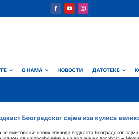
УГЕ
О НАМА
НОВОСТИ
ДАТОТЕКЕ
К
одкаст Београдског сајма иза кулиса велико
 се емитовање нових епизода подкаста Београдског сајма
у једном од најпосећенијих и највољенијих догађаја – Међ