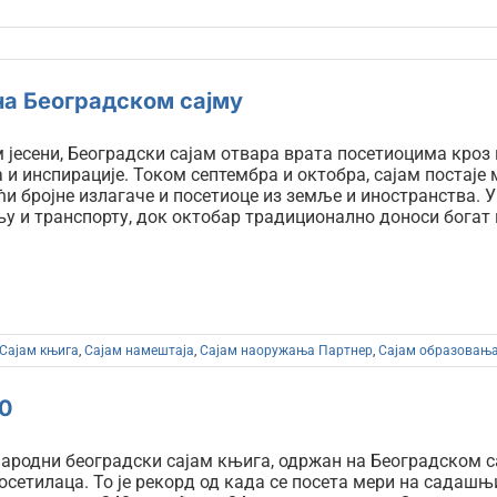
на Београдском сајму
јесени, Београдски сајам отвара врата посетиоцима кроз н
 и инспирације. Током септембра и октобра, сајам постаје 
и бројне излагаче и посетиоце из земље и иностранства. 
у и транспорту, док октобар традиционално доноси богат
Сајам књига
,
Сајам намештаја
,
Сајам наоружања Партнер
,
Сајам образовањ
0
ародни београдски сајам књига, одржан на Београдском сајм
осетилаца. То је рекорд од када се посета мери на садашњ