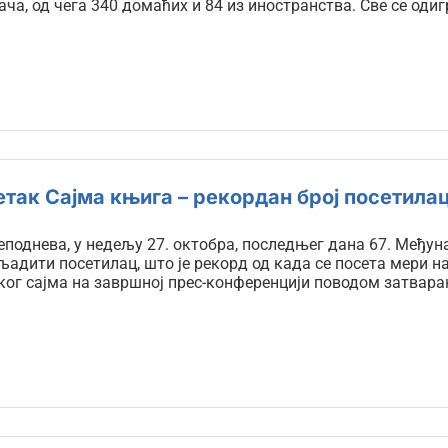
ача, од чега 340 домаћих и 84 из иностранства. Све се оди
так Сајма књига – рекордан број посетила
поднева, у недељу 27. октобра, последњег дана 67. Међуна
адити посетилац, што је рекорд од када се посета мери на
ког сајма на завршној прес-конференцији поводом затвар