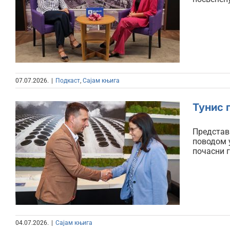
Београдског сајма иза
кулиса великог културног
догађаја: Сајам књига
07.07.2026.
|
Подкаст
,
Сајам књига
Тунис 
Представ
Тунис почасни гост Сајма
поводом 
почасни г
књига – одржан састанак
о предстојећем наступу
04.07.2026.
|
Сајам књига