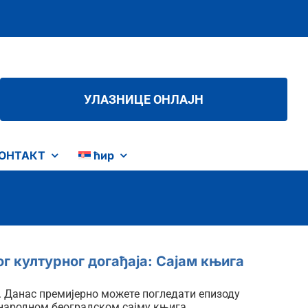
УЛАЗНИЦЕ ОНЛАЈН
ОНТАКТ
ћир
г културног догађаја: Сајам књига
. Данас премијерно можете погледати епизоду
ународном београдском сајму књига.