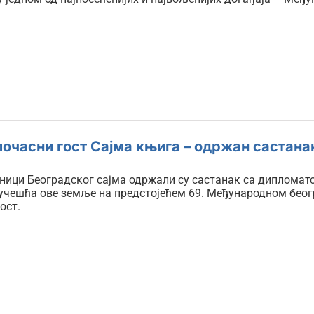
почасни гост Сајма књига – одржан састана
ници Београдског сајма одржали су састанак са дипломатс
учешћа ове земље на предстојећем 69. Међународном беогр
ост.