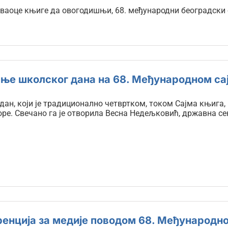
ваоце књиге да овогодишњи, 68. међународни београдски с
ње школског дана на 68. Међународном са
ан, који је традиционално четвртком, током Сајма књига, 
оре. Свечано га је отворила Весна Недељковић, државна се
енција за медије поводом 68. Међународно