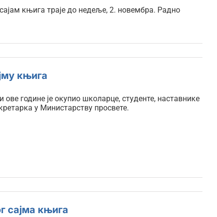
ајам књига траје до недеље, 2. новембра. Радно
јму књига
и ове године је окупио школарце, студенте, наставнике
кретарка у Министарству просвете.
г сајма књига