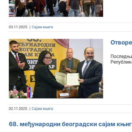
03.11.2025.
|
Сајам књига
Отворе
Последњи
Републик
Отворена књига предата
Тунису
02.11.2025.
|
Сајам књига
68. међународни београдски сајам књиг