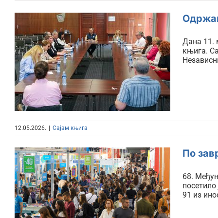
Одржан
Дана 11. 
Одржана трећа седница
књига. С
Независн
Одбора 69. Међународног
београдског сајма књига
12.05.2026.
|
Сајам књига
По зав
68. Међун
По завршетку 68.
посетило 
91 из ино
Међународног
београдског сајма књига