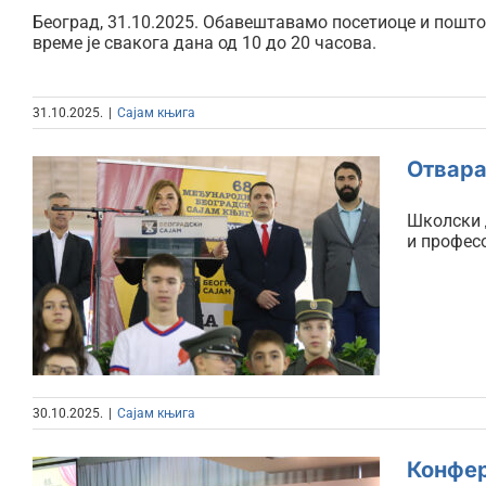
Београд, 31.10.2025. Обавештавамо посетиоце и пошто
време је свакога дана од 10 до 20 часова.
31.10.2025.
|
Сајам књига
Отвара
Школски д
Отварање школског дана
и профес
на 68. Међународном
сајму књига
30.10.2025.
|
Сајам књига
Конфер