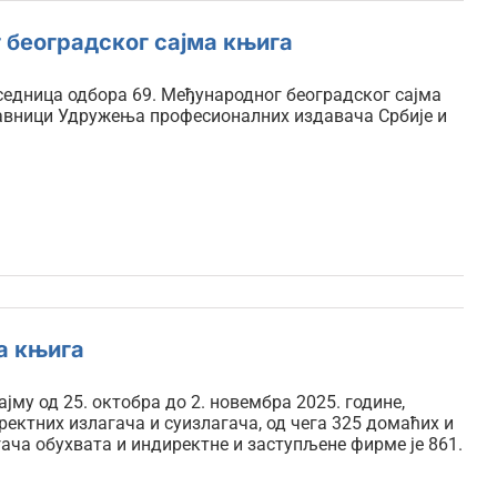
 београдског сајма књига
а седница одбора 69. Међународног београдског сајма
тавници Удружења професионалних издавача Србије и
а књига
му од 25. октобра до 2. новембра 2025. године,
иректних излагача и суизлагача, од чега 325 домаћих и
гача обухвата и индиректне и заступљене фирме је 861.