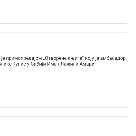
је примопредајом „Отворене књиге“ коју је амбасадор
блике Тунис у Србији Имен Лажили Амари.