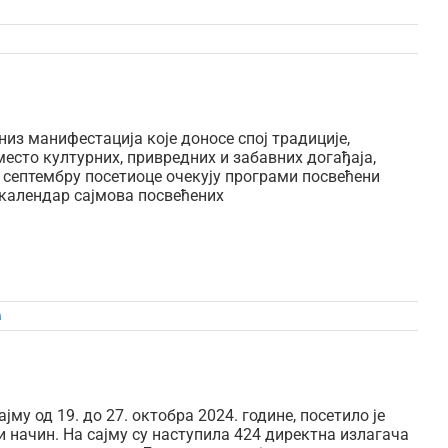
из манифестација које доносе спој традиције,
место културних, привредних и забавних догађаја,
У септембру посетиоце очекују програми посвећени
 календар сајмова посвећених
а
у од 19. до 27. октобра 2024. године, посетило је
и начин. На сајму су наступила 424 директна излагача