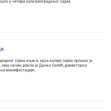
грало у четири хале Београдског сајма.
ца
родног сајма књига, кроз капије сајма прошао је
 овај начин, рекла је Данка Селић, директорка
ања манифестације.