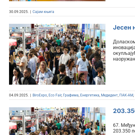
30.09.2025.
|
Сајам књига
Јесен 
Доласком 
иновација
Јесен на Београдском
окупљајућ
наоружањ
сајму
04.09.2025.
|
BiroExpo
,
Eco Fair
,
Графима
,
Енергетика
,
Медидент
,
ПАК-АМ
,
203.35
67. Међун
203.350 п