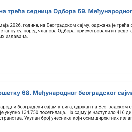
а трећа седница Одбора 69. Међународног
маја 2026. године, на Београдском сајму, одржана је трећ
астанку су, поред чланова Одбора, присуствовали и предс
их издавача.
ршетку 68. Међународног београдског сајм
ародни београдски сајам књига, одржан на Београдском сај
је укупно 134.750 посетилаца. На сајму је наступило 416 д
странства. Укупан број учесника који осим директних изла