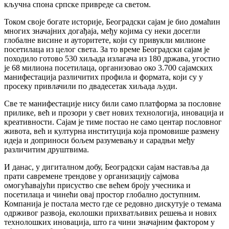
кључна спона српске привреде са светом.
Током своје богате историје, Београдски сајам је био домаћин
многих значајних догађаја, међу којима су неки досегли
глобалне висине и ауторитете, који су привукли милионе
посетилаца из целог света. За то време Београдски сајам је
походило готово 530 хиљада излагача из 180 држава, угостио
је 68 милиона посетилаца, организовао око 3.700 сајамских
манифестација различитих профила и формата, који су у
просеку привлачили по двадесетак хиљада људи.
Све те манифестације нису били само платформа за пословне
прилике, већ и прозори у свет нових технологија, иновација и
креативности. Сајам је тиме постао не само центар пословног
живота, већ и културна институција која промовише размену
идеја и доприноси бољем разумевању и сарадњи међу
различитим друштвима.
И данас, у дигиталном добу, Београдски сајам наставља да
прати савремене трендове у организацију сајмова
омогућавајући присуство све већем броју учесника и
посетилаца и чинећи овај простор глобално доступним.
Компанија је постала место где се редовно дискутује о темама
одрживог развоја, еколошки прихватљивих решења и нових
технолошких иновација, што га чини значајним фактором у