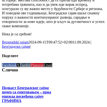
историје. Његова способност да се прилагоди времену и
потребама тржишта, као и да увек иде корак испред,
осигурали су му важно место у будућности Србије и региона.
И поводом ове годишњице, Београдски сајам шаље снажну
поруку о важности континуираног развоја, сарадње и
отворености за нове идеје, што је кључ за дуговечност и успех
сваке компаније.
Нека је са срећом!
Beogradski sajam
2024-09-11T09:47:52+02:00
11.09.2024.
|
Београдски сајам
|
Поделите
Facebook
X
Tumblr
Pinterest
Email
Слично
Подкаст Београдског сајма
почео са емитовањем – прва
епизода посвећена сајму
ГРАФИМА