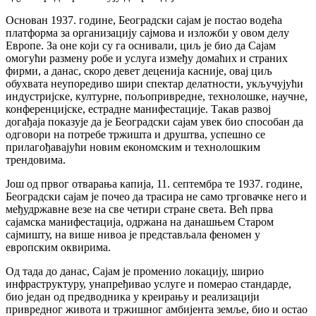
Основан 1937. године, Београдски сајам је постао водећа
платформа за организацију сајмова и изложби у овом делу
Европе. За оне који су га оснивали, циљ је био да Сајам
омогући размену робе и услуга између домаћих и страних
фирми, а данас, скоро девет деценија касније, овај циљ
обухвата неупоредиво шири спектар делатности, укључујући
индустријске, културне, пољопривредне, технолошке, научне,
конференцијске, естрадне манифестације. Такав развој
догађаја показује да је Београдски сајам увек био способан да
одговори на потребе тржишта и друштва, успешно се
прилагођавајући новим економским и технолошким
трендовима.
Још од првог отварања капија, 11. септембра те 1937. године,
Београдски сајам је почео да трасира не само трговачке него и
међудржавне везе на све четири стране света. Већ прва
сајамска манифестација, одржана на данашњем Старом
сајмишту, на више нивоа је представљала феномен у
европским оквирима.
Од тада до данас, Сајам је променио локацију, ширио
инфраструктуру, унапређивао услуге и померао стандарде,
био један од предводника у креирању и реализацији
привредног живота и тржишног амбијента земље, био и остао