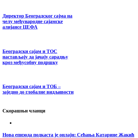
Директор Београдског сајма на
челу међународне сајамске
алијансе ЦЕФА
Београдски сајам и ТОС
настављају да јачају сарадњу
кроз међусобну подршку
Београдски сајам и ТОБ –
заједно до глобалне видљивости
Скорашњи чланци
Нова епизода подкаста је онлајн: Сећања Катарине Жакић