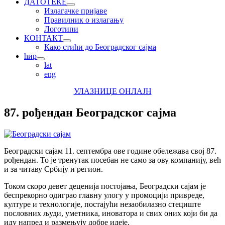
ДАТОТЕКЕ
Излагачке пријаве
Правилник о излагању
Логотипи
КОНТАКТ
Како стићи до Београдског сајма
ћир
lat
eng
УЛАЗНИЦЕ ОНЛАЈН
87. рођендан Београдског сајма
Београдски сајам 11. септембра ове године обележава свој 87.
рођендан. То је тренутак посебан не само за ову компанију, већ
и за читаву Србију и регион.
Током скоро девет деценија постојања, Београдски сајам је
беспрекорно одиграо главну улогу у промоцији привреде,
културе и технологије, постајући незаобилазно стециште
пословних људи, уметника, иноватора и свих оних који би да
иду напред и размењују добре идеје.