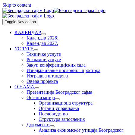
Skip to content
Toggle Navigation
КАЛЕНДАР
Календар 2026.
Календар 2027.
УСЛУГЕ
Техничке услуге
Рекламне услуге
Закуп конференцијских сала
Изнајмљивање пословног простора
Изградња штандова
Овера пројекта
О НАМА
Презентација Београдског сајма
Организација
Организациона структура
Органи управљања
Пословодство
Структура запослених
Документи
Анализа економског утицаја Београдског