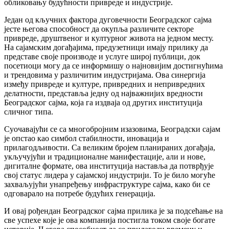
обликовању будућности привреде и индустрије.
Један од кључних фактора дуговечности Београдског сајма
јесте његова способност да окупља различите секторе
привреде, друштвеног и културног живота на једном месту.
На сајамским догађајима, предузетници имају прилику да
представе своје производе и услуге широј публици, док
посетиоци могу да се информишу о најновијим достигнућима
и трендовима у различитим индустријама. Ова синергија
између привреде и културе, привредних и непривредних
делатности, представља једну од најважнијих вредности
Београдског сајма, која га издваја од других институција
сличног типа.
Суочавајући се са многобројним изазовима, Београдски сајам
је опстао као симбол стабилности, иновација и
прилагодљивости. Са великим бројем планираних догађаја,
укључујући и традиционалне манифестације, али и нове,
дигиталне формате, ова институција наставља да потврђује
свој статус лидера у сајамској индустрији. То је било могуће
захваљујући унапређењу инфраструктуре сајма, како би се
одговарало на потребе будућих генерација.
И овај рођендан Београдског сајма прилика је за подсећање на
све успехе које је ова компанија постигла током своје богате