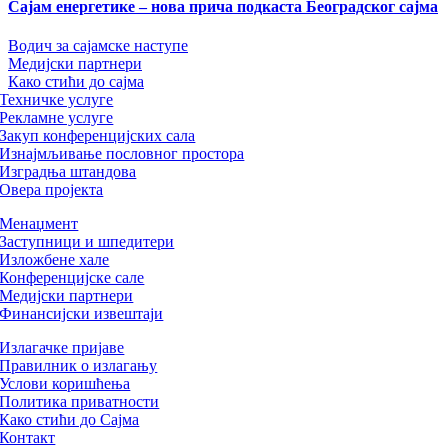
Сајам енергетике – нова прича подкаста Београдског сајма
Водич за сајамске наступе
Медијски партнери
Како стићи до сајма
Техничке услуге
Рекламне услуге
Закуп конференцијских сала
Изнајмљивање пословног простора
Изградња штандова
Овера пројекта
Менаџмент
Заступници и шпедитери
Изложбене хале
Конференцијске сале
Медијски партнери
Финансијски извештаји
Излагачке пријаве
Правилник о излагању
Услови коришћења
Политика приватности
Како стићи до Сајма
Контакт