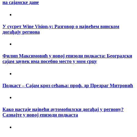
на сајамске дане
У сусрет Wine Vision-у: Разговор о највећем винском
догађају региона
Филип Максимовић у новој епизоди подкаста: Београдски
сајам заувек има посебно место у мом срцу
Подкаст – Сајам кроз сећања: проф. др Предраг Митровић
Како настаје највећи аутомобилски догађај у региону?
Сазнајте у новој епизоди подкаста