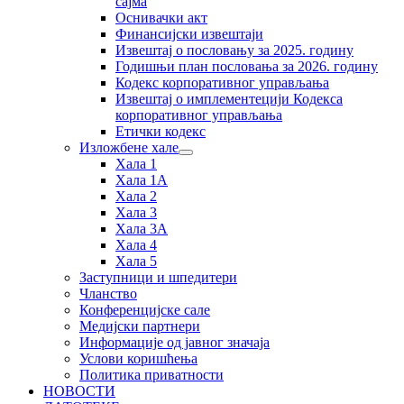
сајма
Оснивачки акт
Финансијски извештаји
Извештај о пословању за 2025. годину
Годишњи план пословања за 2026. годину
Кодекс корпоративног управљања
Извештај о имплементецији Кодекса
корпоративног управљања
Етички кодекс
Изложбене хале
Хала 1
Хала 1А
Хала 2
Хала 3
Хала 3А
Хала 4
Хала 5
Заступници и шпедитери
Чланство
Конференцијске сале
Медијски партнери
Информације од јавног значаја
Услови коришћења
Политика приватности
НОВОСТИ