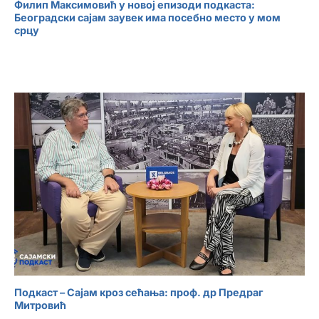
Филип Максимовић у новој епизоди подкаста:
Београдски сајам заувек има посебно место у мом
срцу
Подкаст – Сајам кроз сећања: проф. др Предраг
Митровић