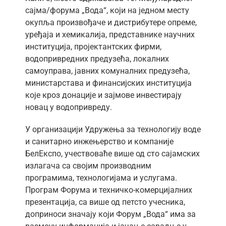
ћир
сајма/форума „Вода“, који на једном месту
окупља произвођаче и дистрибутере опреме,
уређаја и хемикалија, представнике научних
институција, пројектантских фирми,
водопривредних предузећа, локалних
самоуправа, јавних комуналних предузећа,
министарстава и финансијских институција
које кроз донације и зајмове инвестирају
новац у водопривреду.
У организацији Удружења за технологију воде
и санитарно инжењерство и компаније
БелЕкспо, учествоваће више од сто сајамских
излагача са својим производним
програмима, технологијама и услугама.
Програм Форума и техничко-комерцијалних
презентација, са више од петсто учесника,
доприноси значају који Форум „Вода“ има за