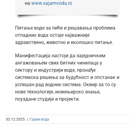
на
www.sajamvoda.rs
Питање воде за пиће и решавања проблема
отпадних вода остаје најважније
здравствено, животно и еколошко питање.
Манифестација настоји да заједничким
ангажовањем свих битних чинилаца у
сектору и индустрији воде, пронађе
системска решења за будућност и опстанак и
успешан рад водних система. Оквир за то су
нове технологије, инжењерско знање,
поуздане студије и пројекти.
02.12.2025.
|
Сајам вода