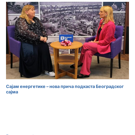
Сајам енергетике – нова прича подкаста Београдског
сајма