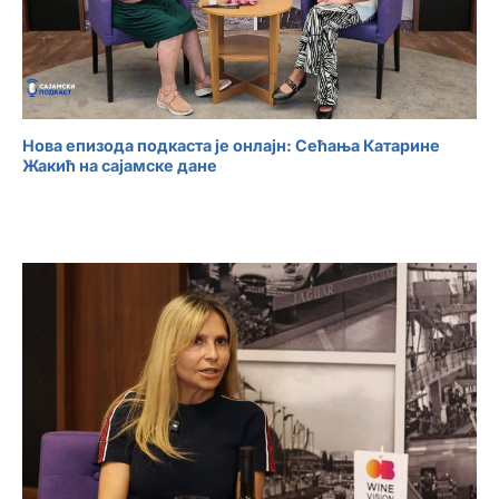
Нова епизода подкаста је онлајн: Сећања Катарине
Жакић на сајамске дане