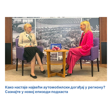
Како настаје највећи аутомобилски догађај у региону?
Сазнајте у новој епизоди подкаста