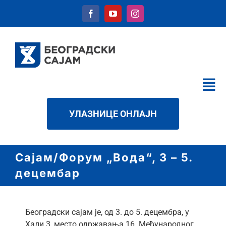
Skip
to
content
Tog
Nav
КАЛЕНДАР
УЛАЗНИЦЕ ОНЛАЈН
УСЛУГЕ
О НАМА
Сајам/Форум „Вода“, 3 – 5.
НОВОСТИ
децембар
ДАТОТЕКЕ
КОНТАКТ
Београдски сајам је, од 3. до 5. децембра, у
Хали 3, место одржавања 16. Међународног