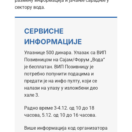
размену информација и јачање сарадње у
сектору вода.
СЕРВИСНЕ
ИНФОРМАЦИЈЕ
Улазнице 500 динара. Улазак са ВИП
Позивницом на Сајам/Форум „Вода“
је бесплатан. ВИП Позивницу је
потребно попунити подацима и
предати је на инфо пулту, који се
налази на улазу у изложбени део
хале 3.
Радно време 3-4.12. од 10 до 18
часова, 5.12. од 10 до 16 часова.
Више информација код организатора