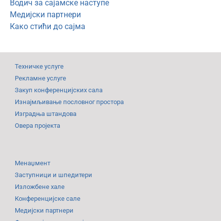
Водич за сајамске наступе
Медијски партнери
Како стићи до сајма
Техничке услуге
Рекламне услуге
Закуп конференцијских сала
Изнајмљивање пословног простора
Изградња штандова
Овера пројекта
Менаџмент
Заступници и шпедитери
Изложбене хале
Конференцијске сале
Медијски партнери