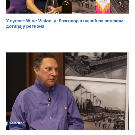
У сусрет Wine Vision-у: Разговор о највећем винском
догађају региона