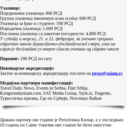
Улазнице:
Појединачна улазница: 800 РСД
Групна улазница (минимум осам особа): 600 РСД
Улазница за ђаке и студенте: 500 РСД
Породична улазница: 1.600 РСД
Пословна улазница са пакетом погодности: 4.800 РСД
У суботу и недељу, 21. и 22. фебруара, за ученике средњих
стручних школа туристичко-угоститељског смера, улаз на
сајам је бесплатан уз оверен списак ученика од стране школе
Паркинг:
200 РСД по сату
Новинарске акредитације:
Захтев за новинарску акредитацију послати на
press@sajam.rs
Медијски партнери манифестације:
Travel Daily News, Events in Serbia, Fijet Srbija,
Kongresniturizam.com, SAT Media Group, Style.rs, Tragento,
Туристичка призма, Где по Србији, Newsmax Balkan
Држава партнер ове године је Република Кипар, а у последњих
10 година на Сајму туризма ове године ће бити присутан