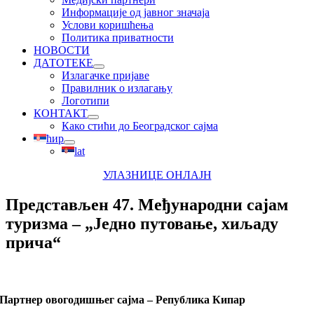
Информације од јавног значаја
Услови коришћења
Политика приватности
НОВОСТИ
ДАТОТЕКЕ
Излагачке пријаве
Правилник о излагању
Логотипи
КОНТАКТ
Како стићи до Београдског сајма
ћир
lat
УЛАЗНИЦЕ ОНЛАЈН
Представљен 47. Међународни сајам
туризма – „Једно путовање, хиљаду
прича“
Партнер овогодишњег сајма – Република Кипар