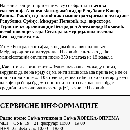
На конференцији присутнима су се обратили
његова
екселенција Андреас Фотиу, амбасадор Републике Кипар,
Вишња Ракић, в.д. помоћника министра туризма и омладине
Републике Србије, Миодраг Поповић, в.д. директора
Туристичке организације Београда и Александар Ивковић,
помоћник директора Сектора комерцијалних послова
Београдског сајма.
У име Београдског сајма, као домаћина овогодишњег
Међународног сајма туризма, Ивковић је истакао да ће
манифестација окупити преко 350 излагача из 18 земаља.
„Кao што и слоган гласи – Једно путовање, хиљаду прича,
верујемо да ће на крају сајма бити више хиљада прича које ће се
причати на више од 10 страних језика те ће и ово бити аргумент
на који треба да будемо поносни и што свакако потврђује
кредибилитет ове манифестације“, рекао је Ивковић.
СЕРВИСНЕ ИНФОРМАЦИЈЕ
Радно време Сајма туризма и Сајма ХОРЕКА-ОПРЕМА:
ЧЕТ – СУБ, 19 – 21. фебруар: 10:00 – 19:00
НЕД, 22. фебруар: 10:00 – 18:00