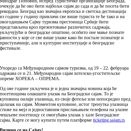
Миодраг Поповић, испред Туристичке организације Београда,
очекује да ће ово бити најбољи сајам до сада и да ће посета бити
рекордна. Београд као значајна европска и светска дестинација
из године у годину привлачи све више туриста те ће тако и на
овогодишњем Сајму туризма престоница Србије бити
представљена кроз презентовање различитих садржаја,
укључујући и београдске општине, особито оне мање познате
јавности у које се све више улаже како би постале познатије и
приступачније, али и културне институције и београдске
фестивале.
Упоредо са Међународним сајмом туризма, од 19 – 22. фебруара
одржава се и 21. Међународни сајам хотелско-угоститељске
опреме ХОРЕКА – ОПРЕМА.
Од ове године укључена је и једна значајна новина која ће
посетиоцима олакшати улазак на Београдски сајам. То је
куповина онлајн улазница, из своје фотеље или непосредно пред
долазак на сајам. Моментом куповине, истог тренутка улазница
стиже на мејл и једноставним прислањањем телефона на улазне
чешљеве посетиоцу се омогућава улазак у хале Београдског
сајма. Карте се могу купити путем платформе
ticketing.sajam.rs
Видимо се на Сајму!