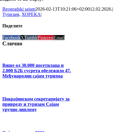
Beogradski sajam
2026-02-13T10:21:06+02:00
12.02.2026.
|
Туризам
,
ХОРЕКА
|
Поделите
Facebook
X
Tumblr
Pinterest
Email
Слично
Више од 30.000 посетилаца и
2.000 Б2Б сусрета обележило 47.
Међународни сајам туризма
Покрајинском секретаријату за
привреду и туризам Сајам
уручио диплому