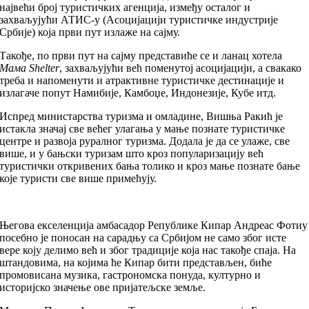
највећи број туристичких агенција, између осталог и
захваљујући АТИС-у (Асоцијацији туристичке индустрије
Србије) која први пут излаже на сајму.
Такође, по први пут на сајму представиће се и ланац хотела
Мама
Shelter
, захваљујући већ поменутој асоцијацији, а свакако
треба и напоменути и атрактивне туристичке дестинације и
излагаче попут Намибије, Камбоџе, Индонезије, Кубе итд.
Испред министарства туризма и омладине, Вишња Ракић је
истакла значај све већег улагања у мање познате туристичке
центре и развоја руралног туризма. Додала је да се улаже, све
више, и у бањски туризам што кроз популаризацију већ
туристички откривених бања толико и кроз мање познате бање
које туристи све више примећују.
Његова екселенција амбасадор Републике Кипар Андреас Фотиу
посебно је поносан на сарадњу са Србијом не само због исте
вере коју делимо већ и због традиције која нас такође спаја. На
штандовима, на којима ће Кипар бити представљен, биће
промовисана музика, гастрономска понуда, културно и
историјско значење ове пријатељске земље.