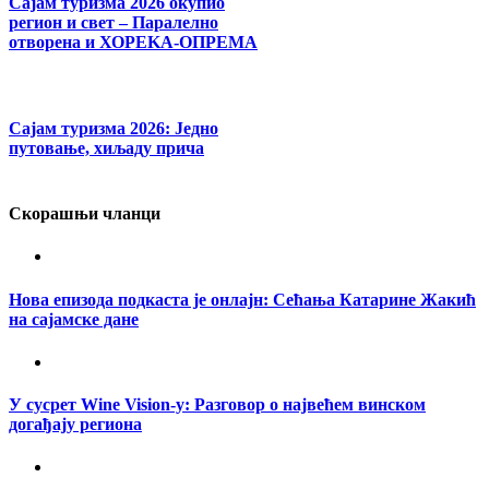
Сајам туризма 2026 окупио
регион и свет – Паралелно
отворена и ХОРЕKА-ОПРЕМА
Сајам туризма 2026: Једно
путовање, хиљаду прича
Скорашњи чланци
Нова епизода подкаста је онлајн: Сећања Катарине Жакић
на сајамске дане
У сусрет Wine Vision-у: Разговор о највећем винском
догађају региона