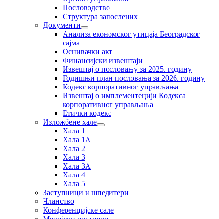
Пословодство
Структура запослених
Документи
Анализа економског утицаја Београдског
сајма
Оснивачки акт
Финансијски извештаји
Извештај о пословању за 2025. годину
Годишњи план пословања за 2026. годину
Кодекс корпоративног управљања
Извештај о имплементецији Кодекса
корпоративног управљања
Етички кодекс
Изложбене хале
Хала 1
Хала 1А
Хала 2
Хала 3
Хала 3А
Хала 4
Хала 5
Заступници и шпедитери
Чланство
Конференцијске сале
Медијски партнери