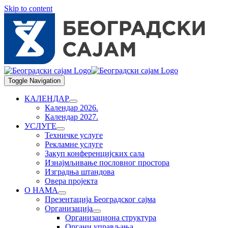
Skip to content
Toggle Navigation
КАЛЕНДАР
Календар 2026.
Календар 2027.
УСЛУГЕ
Техничке услуге
Рекламне услуге
Закуп конференцијских сала
Изнајмљивање пословног простора
Изградња штандова
Овера пројекта
О НАМА
Презентација Београдског сајма
Организација
Организациона структура
Органи управљања