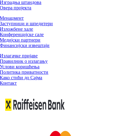
Изградња штандова
Овера пројекта
Менаџмент
Заступници и шпедитери
Изложбене хале
Конференцијске сале
Медијски партнери
Финансијски извештаји
Излагачке пријаве
Правилник о излагању
Услови коришћења
Политика приватности
Како стићи до Сајма
Контакт