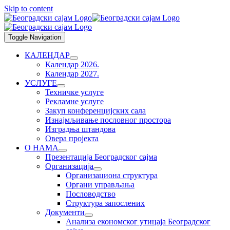
Skip to content
Toggle Navigation
КАЛЕНДАР
Календар 2026.
Календар 2027.
УСЛУГЕ
Техничке услуге
Рекламне услуге
Закуп конференцијских сала
Изнајмљивање пословног простора
Изградња штандова
Овера пројекта
О НАМА
Презентација Београдског сајма
Организација
Организациона структура
Органи управљања
Пословодство
Структура запослених
Документи
Анализа економског утицаја Београдског