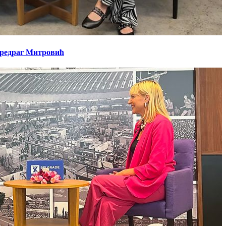
 Предраг Митровић