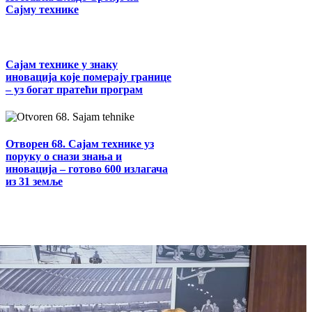
Сајму технике
Сајам технике у знаку
иновација које померају границе
– уз богат пратећи програм
Отворен 68. Сајам технике уз
поруку о снази знања и
иновација – готово 600 излагача
из 31 земље