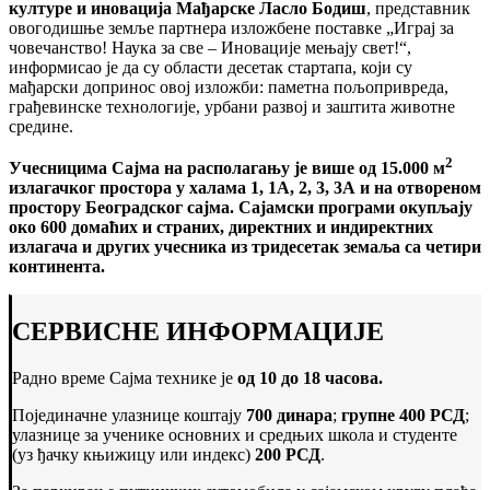
културе и иновација Мађарске Ласло Бодиш
, представник
овогодишње земље партнера изложбене поставке „Играј за
човечанство! Наука за све – Иновације мењају свет!“,
информисао је да су области десетак стартапа, који су
мађарски допринос овој изложби: паметна пољопривреда,
грађевинске технологије, урбани развој и заштита животне
средине.
2
Учесницима Сајма
на располагању је више од 15.000 м
излагачког простора у халама
1, 1А, 2, 3, 3А и на отвореном
простору Београдског сајма
. Сајамски програми окупљају
око 600 домаћих и страних, директних и индиректних
излагача и других учесника из тридесетак земаља са четири
континента.
СЕРВИСНЕ ИНФОРМАЦИЈЕ
Радно време Сајма технике је
од 10 до 18 часова.
Појединачне улазнице коштају
700 динара
;
групне 400 РСД
;
улазнице за ученике основних и средњих школа и студенте
(уз ђачку књижицу или индекс)
200 РСД
.