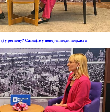
ај у региону? Сазнајте у новој епизоди подкаста