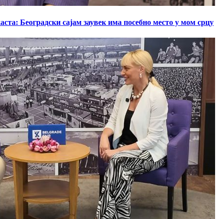
ста: Београдски сајам заувек има посебно место у мом срцу