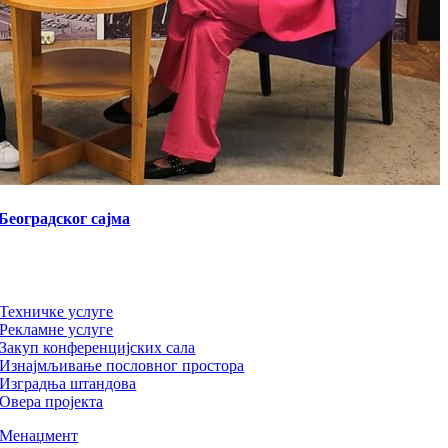
Београдског сајма
Техничке услуге
Рекламне услуге
Закуп конференцијских сала
Изнајмљивање пословног простора
Изградња штандова
Овера пројекта
Менаџмент