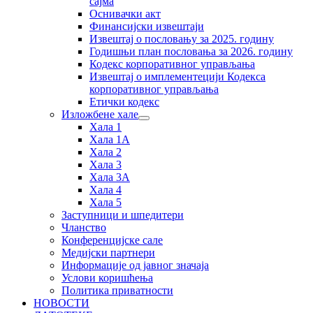
сајма
Оснивачки акт
Финансијски извештаји
Извештај о пословању за 2025. годину
Годишњи план пословања за 2026. годину
Кодекс корпоративног управљања
Извештај о имплементецији Кодекса
корпоративног управљања
Етички кодекс
Изложбене хале
Хала 1
Хала 1А
Хала 2
Хала 3
Хала 3А
Хала 4
Хала 5
Заступници и шпедитери
Чланство
Конференцијске сале
Медијски партнери
Информације од јавног значаја
Услови коришћења
Политика приватности
НОВОСТИ