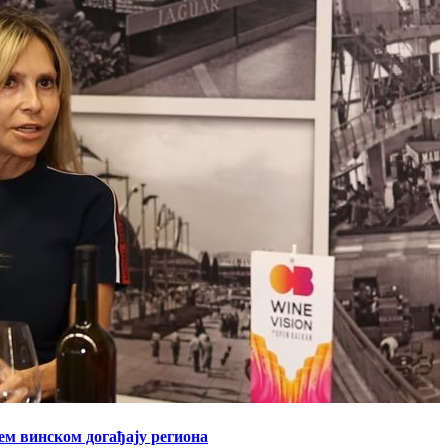
ћем винском догађају региона