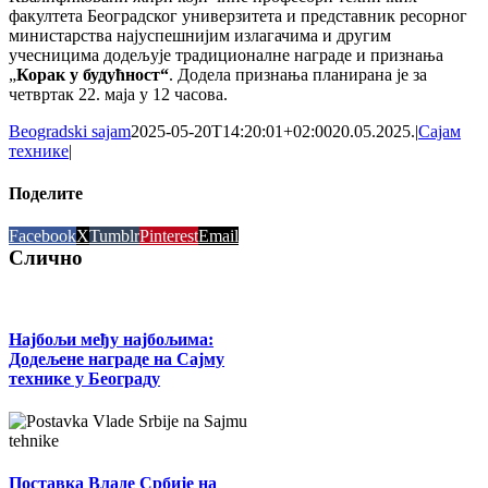
факултета Београдског универзитета и представник ресорног
министарства најуспешнијим излагачима и другим
учесницима додељује традиционалне награде и признања
„
Корак у будућност“
. Додела признања планирана је за
четвртак 22. маја у 12 часова.
Beogradski sajam
2025-05-20T14:20:01+02:00
20.05.2025.
|
Сајам
технике
|
Поделите
Facebook
X
Tumblr
Pinterest
Email
Слично
Најбољи међу најбољима:
Додељене награде на Сајму
технике у Београду
Поставка Владе Србије на