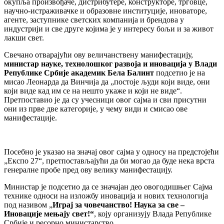
окупља произвођаче, дистрибутере, конструкторе, трговце,
научно-истраживачке и образовне институције, иноваторе,
агенте, заступнике светских компанија и брендова у
индустрији и све друге којима је у интересу бољи и за живот
лакши свет.
Свечано отварајући ову величанствену манифестацију,
министар науке, технолошког развоја и иновација у Влади
Републике Србије академик Бела Балинт
подсетио је на
мисао Леонарда да Винчија да „постоје људи који виде, они
који виде кад им се на нешто укаже и који не виде“.
Претпоставио је да су учесници овог сајма и сви присутни
они из прве две категорије, у чему види и смисао ове
манифестације.
Посебно је указао на значај овог сајма у односу на предстојећи
„Експо 27“, претпостављајући да би могао да буде нека врста
генералне пробе пред ову велику манифестацију.
Министар је подсетио да се значајан део овогодишњег Сајма
технике односи на изложбу иновација и нових технологија
под називом „
Играј за човечанство! Наука за све –
Иновације мењају свет!“
, коју организују Влада Републике
Србије и ресорно министарство.