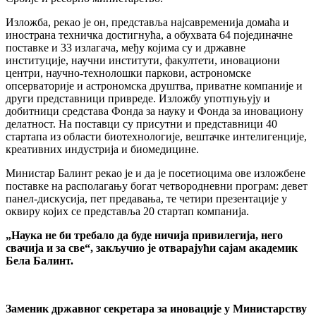
Изложба, рекао је он, представља најсавременија домаћа и
инострана техничка достигнућа, а обухвата 64 појединачне
поставке и 33 излагача, међу којима су и државне
институције, научни институти, факултети, иновациони
центри, научно-технолошки паркови, астрономске
опсерваторије и астрономска друштва, приватне компаније и
други представници привреде. Изложбу употпуњују и
добитници средстава Фонда за науку и Фонда за иновациону
делатност. На поставци су присутни и представници 40
стартапа из области биотехнологије, вештачке интелигенције,
креативних индустрија и биомедицине.
Министар Балинт рекао је и да је посетиоцима ове изложбене
поставке на располагању богат четвородневни програм: девет
панел-дискусија, пет предавања, те четири презентације у
оквиру којих се представља 20 стартап компанија.
„Наука не би требало да буде ничија привилегија, него
свачија и за све“, закључио је отварајући сајам академик
Бела Балинт.
Заменик државног секретара за иновације у Министарству