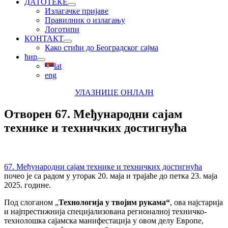
ДАТОТЕКЕ
Излагачке пријаве
Правилник о излагању
Логотипи
КОНТАКТ
Како стићи до Београдског сајма
ћир
lat
eng
УЛАЗНИЦЕ ОНЛАЈН
Отворен 67. Међународни сајам
технике и техничких достигнућа
67. Међународни сајам технике и техничких достигнућа
почео је са радом у уторак 20. маја и трајаће до петка 23. маја
2025. године.
Под слоганом „
Технологија у твојим рукама“
, ова најстарија
и најпрестижнија специјализована регионалној техничко-
технолошка сајамска манифестација у овом делу Европе,