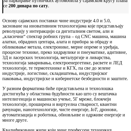
За паркирање путничких аутомобила у сајамском кругу плаћа
се
200 динара по сату
.
Основу сајамских поставки чине индустрије 4.0 и 5.0,
засноване на иновативним технологијама које представљају
револуцију у интеракцији са дигиталним светом, али и
„класични“ спектар робних група – од CNC машина, машина
алатки, обрадних центара, алата и прибора за обраду и
обликовање метала, електронике, мерне опреме и уређаја,
процесне технике, преко хидраулике и пнеуматике, адитивне,
3Д и ласерских технологија, металургије и ливарства,
технологија заваривања, електроенергетике, расвете и ЛЕД
технологије, те термотехнике и КГХ, па све до зелене
индустрије, логистике, складиштења, индустријског
паковања, индустријске и кибернетске безбедности и заштите.
У разним форматима биће представљена и технолошка
достигнућа у областима будућности као што су вештачка
интелигенција и машинско учење, 5Г мреже, блокчејн
технологије, проширена и виртуелна стварност, квантни
рачунари, нанотехнологије, чисте енергије,
IoT
, дронови,
аутоматизација и роботика, обновљиве и одрживе енергије и
многе друге.
Квалификовани жири који чине професори техничких