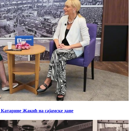
а Катарине Жакић на сајамске дане