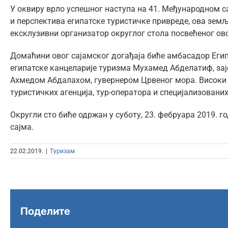
У оквиру врло успешног наступа на 41. Међународном 
и перспектива египатске туристичке привреде, ова земљ
ексклузивни организатор округлог стола посвећеног ово
Домаћини овог сајамског догађаја биће амбасадор Егип
египатске канцеларије туризма Мухамед Абделатиф, зај
Ахмедом Абдалахом, гувернером Црвеног мора. Високи
туристичких агенција, тур-оператора и специјализованих
Округли сто биће одржан у суботу, 23. фебруара 2019. го
сајма.
22.02.2019.
|
Туризам
Поделите