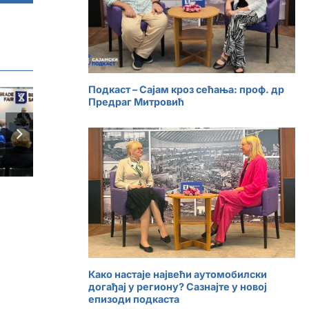
Подкаст – Сајам кроз сећања: проф. др
Представљен 47.
Предраг Митровић
Међународни
сајам туризма –
„Једно путовање,
хиљаду прича“
Како настаје највећи аутомобилски
догађај у региону? Сазнајте у новој
епизоди подкаста