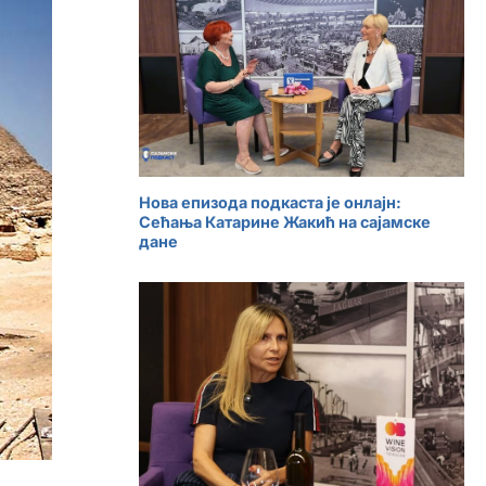
Нова епизода подкаста је онлајн:
Сећања Катарине Жакић на сајамске
дане