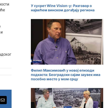
ности
У сусрет Wine Vision-у: Разговор о
иће
највећем винском догађају региона
е
 и
радског
Филип Максимовић у новој епизоди
подкаста: Београдски сајам заувек има
посебно место у мом срцу
rest
Email