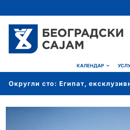
Skip
to
content
КАЛЕНДАР
УСЛ
Округли сто: Египат, ексклузив
View
Larger
Image