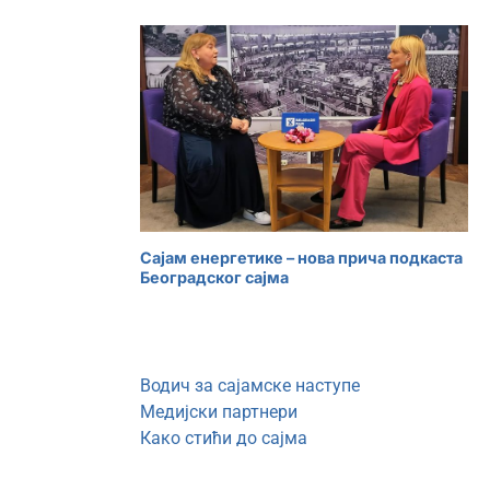
Сајам енергетике – нова прича подкаста
Београдског сајма
Водич за сајамске наступе
Медијски партнери
Како стићи до сајма