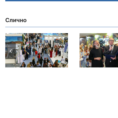
Слично
Више од 30.000
Покрајин
посетилаца и
секретариј
2.000 Б2Б сусрета
привред
обележило 47.
туризам 
Међународни
уручио ди
сајам туризма