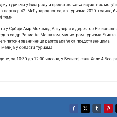
сајму туризма у Београду и представљања изузетних могућ
а-партнер 42. Међународног сајма туризма 2020. године, б
ј теми.
та у Србији Амр Мохамед Алгувејли и директор Регионалн
едно са др Раниа Ал-Машатом, министром туризма Египта,
 египатски званичници разговараће са представницима
 медија у области туризма.
дине, од 10:30 до 12:00 часова, у Великој сали Хале 4 Беог
Facebook
X
Tumblr
Pinte