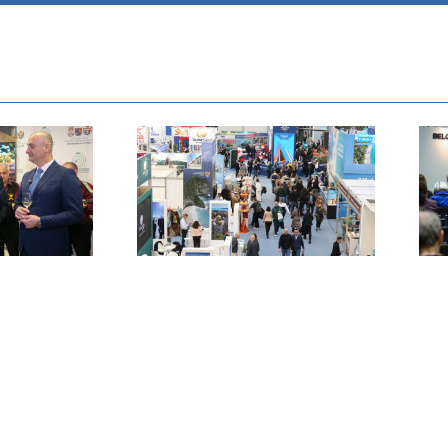
Сајам туризма
ском
2026 окупио
ату за
регион и свет –
у и
Паралелно
Сајам
отворена и
плому
ХОРЕKА-ОПРЕМА