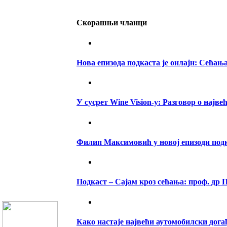
Скорашњи чланци
Нова епизода подкаста је онлајн: Сећањ
У сусрет Wine Vision-у: Разговор о најв
Филип Максимовић у новој епизоди подка
Подкаст – Сајам кроз сећања: проф. др
Како настаје највећи аутомобилски догађ