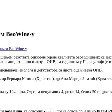
ем BeoWine-у
ашењем резултата сензорне оцене квалитета овогодишњих сајамск
изације за вино и лозу – ОИВ, са седиштем у Паризу, чији је и 
оцењивача, енолога и дегустатора са листе оцењивача ОИВ.
др Бернард Козина (Хрватска), др Ана-Марија Јагатић (Хрватска)
ла су 124 вина. Од тога пенушавих 4, розеа 14, белих 50 и црвен
ји розе вина
, са освојених 85,33 поена освојило је вино
РОЗИ Р