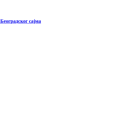
 Београдског сајма