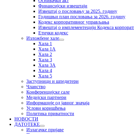
Оснивачки акт
Финансијски извештаји
Извештај о пословању за 2025. годину
Годишњи план пословања за 2026. годину
Кодекс корпоративног управљања
Извештај о имплементецији Кодекса корпора
Етички кодекс
Изложбене хале
Хала 1
Хала 1А
Хала 2
Хала 3
Хала 3А
Хала 4
Хала 5
Заступници и шпедитери
Чланство
Конференцијске сале
Медијски партнери
Информације од јавног значаја
Услови коришћења
Политика приватности
НОВОСТИ
ДАТОТЕКЕ
Излагачке пријаве