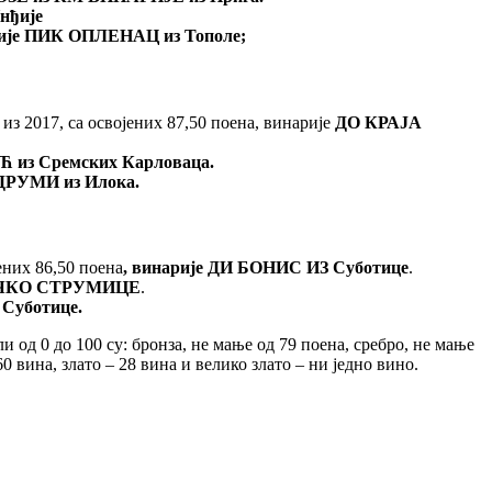
нђије
рије ПИК ОПЛЕНАЦ из Тополе;
, из 2017, са освојених 87,50 поена, винарије
ДО КРАЈА
 из Сремских Карловаца.
РУМИ из Илока.
ених 86,50 поена
, винарије
ДИ БОНИС ИЗ Суботице
.
ЧКО СТРУМИЦЕ
.
Суботице.
 од 0 до 100 су: бронза, не мање од 79 поена, сребро, не мање
60 вина, злато – 28 вина и велико злато – ни једно вино.