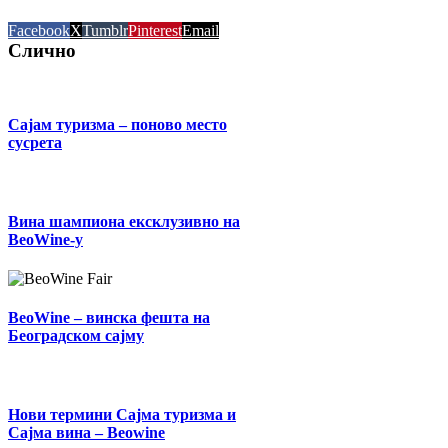
Facebook
X
Tumblr
Pinterest
Email
Слично
Сајам туризма – поново место
сусрета
Вина шампиона ексклузивно на
BeoWine-у
BeoWine – винска фешта на
Београдском сајму
Нови термини Сајма туризма и
Сајма вина – Beowine