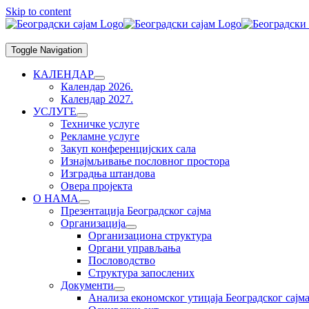
Skip to content
Toggle Navigation
КАЛЕНДАР
Календар 2026.
Календар 2027.
УСЛУГЕ
Техничке услуге
Рекламне услуге
Закуп конференцијских сала
Изнајмљивање пословног простора
Изградња штандова
Овера пројекта
О НАМА
Презентација Београдског сајма
Организација
Организациона структура
Органи управљања
Пословодство
Структура запослених
Документи
Анализа економског утицаја Београдског сајм