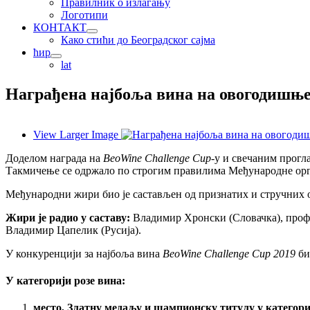
Правилник о излагању
Логотипи
КОНТАКТ
Како стићи до Београдског сајма
ћир
lat
Награђена најбоља вина на овогодишњ
View Larger Image
Доделом награда на
BeoWine Challenge Cup
-у и свечаним прогл
Такмичење се одржало по строгим правилима Међународне орган
Међународни жири био је састављен од признатих и стручних 
Жири је радио у саставу:
Владимир Хронски (Словачка), проф. 
Владимир Цапелик (Русија).
У конкуренцији за најбоља вина
BeoWine Challenge Cup
2019
би
У категорији розе вина:
место, Златну медаљу и шампионску титулу
у категори