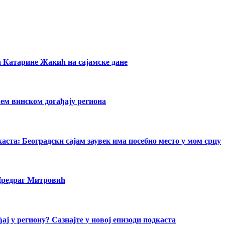
а Катарине Жакић на сајамске дане
ећем винском догађају региона
ста: Београдски сајам заувек има посебно место у мом срцу
 Предраг Митровић
ај у региону? Сазнајте у новој епизоди подкаста