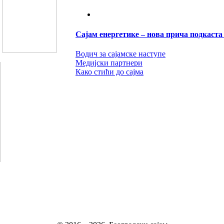
Сајам енергетике – нова прича подкаста
Водич за сајамске наступе
Медијски партнери
Како стићи до сајма