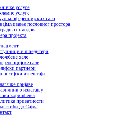
хничке услуге
кламне услуге
куп конференцијских сала
најмљивање пословног простора
градња штандова
ера пројекта
наџмент
ступници и шпедитери
ложбене хале
нференцијске сале
дијски партнери
нансијски извештаји
лагачке пријаве
авилник о излагању
лови коришћења
литика приватности
ко стићи до Сајма
нтакт