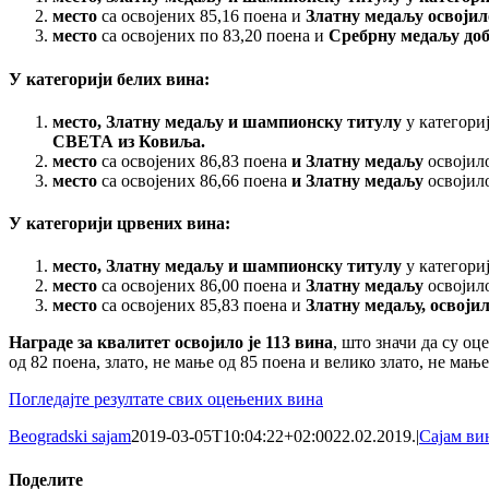
место
са освојених 85,16 поена и
Златну медаљу освојил
место
са освојених по 83,20 поена и
Сребрну медаљу доб
У категорији белих вина:
место, Златну медаљу и шампионску титулу
у категориј
СВЕТА из Ковиља.
место
са освојених 86,83 поена
и Златну медаљу
освојил
место
са освојених 86,66 поена
и Златну медаљу
освојил
У категорији црвених вина:
место, Златну медаљу и шампионску титулу
у категориј
место
са освојених 86,00 поена и
Златну медаљу
освојил
место
са освојених 85,83 поена и
Златну медаљу, освојил
Награде за квалитет освојило је 113 вина
, што значи да су оц
од 82 поена, злато, не мање од 85 поена и велико злато, не мање
Погледајте резултате свих оцењених вина
Beogradski sajam
2019-03-05T10:04:22+02:00
22.02.2019.
|
Сајам ви
Поделите