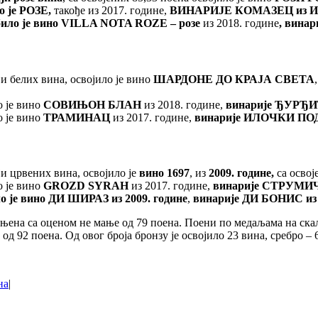
о је РОЗЕ,
такође из 2017. године,
ВИНАРИЈЕ КОМАЗЕЦ из И
ило је вино
VILLA NOTA ROZE
– розе
из 2018. године
, вина
и белих вина, освојило је вино
ШАРДОНЕ ДО КРАЈА СВЕТА
о је вино
СОВИЊОН БЛАН
из 2018. године,
винарије
ЂУРЂИЋ
о је вино
ТРАМИНАЦ
из 2017. године,
винарије ИЛОЧКИ ПОД
и црвених вина, освојило је
вино 1697
, из
2009. године,
са освој
о је вино
GROZD SYRAH
из 2017. године,
винарије
СТРУМИ
о је вино
ДИ ШИРАЗ из 2009. године
,
винарије ДИ БОНИС из 
ењена са оценом не мање од 79 поена. Поени по медаљама на скали
 од 92 поена. Од овог броја бронзу је освојило 23 вина, сребро – 
на
|