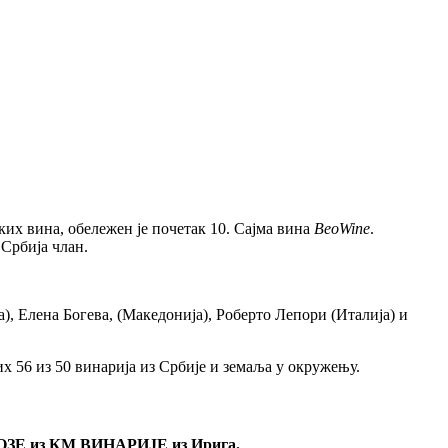
их вина, обележен је почетак 10. Сајма вина
BeoWine
.
Србија члан.
, Елена Богева, (Македонија), Роберто Лепори (Италија) и
их 56 из 50 винарија из Србије и земаља у окружењу.
ОЗЕ из КМ ВИНАРИЈЕ из Ирига.