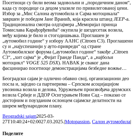
Посетиоци су били веома задовољни и „породичним даном“,
када су породице са децом улазиле по привилегованој цени.
Избор за „Мис Салона аутомобила и Сајма мотоцикала“
завршен је победом Јане Вранић, која красила штанд
JEEP
-а.
Традиционална смотра олдтајмера „Меморијал принца
Томислава Карађорђевића“ окупила је шездесетак возила,
међу којима је било и стогодишњака. Проглашен је
„аутомобил године“ у избору ААНС (Citroen C3). Проглашени
су и „најуспешнији у ауто-привреди“ од стране
Аутомобилског форума („аутомобил године“ такође „Citroen
C3“, „хит сајма“ је „Фијат Гранде Панда“, а „најбољи
мотоцикл“
VOGE 525 DSX
). НАВАК је сваког дана
фасцинирао посетиоце демонстрацијама безбедне вожње…
Београдски сајам је одлично обавио свој, организациони део
посла и, заједно са партнерима – Српском асоцијацијом
увозника возила и делова, Удружењем произвођача друмских
возила Србије и ДДОР Осигурањем Нови Сад – показао се
достојним и поузданим ослонцем сајамске делатности на
ширем међународном плану.
Beogradski sajam
2025-03-
27T10:40:24+02:00
27.03.2025.
|
Motopassion
,
Салон аутомобила
|
Поделите