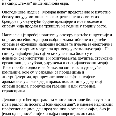
на сајму, „тежак“ више милиона евра.
Овогодишње издање „Motopassiona“ представило је изузетно
богату понуду мотоцикала свих релевантних светских
брендова, укључујући бројне премијере и нове моделе и
опрему, чија продаја на тржишту из године у годину расте.
Настављен је пробој новитета у сектору пратеће индустрије и
опреме, посебно код произвођача компатибилне и пратеће
опреме за еколошки напредна возила те пуњача за електрична
возила и соларних модула за примену у ауто-индустрији. На
списку највиђенијих сајамских учесника биле су и
финансијске институције и осигуравајућа друштва, струковне
организације, клубови, удружења и специјализовани медији.
То се посебно односи на банке, лизинг и осигуравајуће
компаније, које су, у сарадњи са продавцима и
дистрибутерима, припремиле повољне финансијске
аранжмане, услове кредитирања, повластице у додатној
опреми возила, продуженој гаранцији или условима
сервисирања.
Делови пратећег програма за многе посетиоце били су чак и
први разлог за посету. „Новинарски дан“, намењен медијским
професионалцима, дан пред званично отварање сајма, био је
један од најпосећенијих и најразноврснијих до сада.