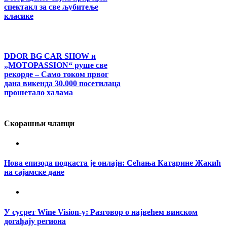
спектакл за све љубитеље
класике
DDOR BG CAR SHOW и
„MOTOPASSION“ руше све
рекорде – Само током првог
дана викенда 30.000 посетилаца
прошетало халама
Скорашњи чланци
Нова епизода подкаста је онлајн: Сећања Катарине Жакић
на сајамске дане
У сусрет Wine Vision-у: Разговор о највећем винском
догађају региона