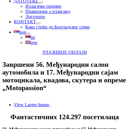
ДАТОТЕКЕ
Излагачке пријаве
Правилник о излагању
Логотипи
КОНТАКТ
Како стићи до Београдског сајма
ћир
lat
eng
УЛАЗНИЦЕ ОНЛАЈН
Завршени 56. Међународни салон
аутомобила и 17. Међународни сајам
мотоцикала, квадова, скутера и опреме
„Motopassion“
View Larger Image
Фантастичних 124.297 посетилаца