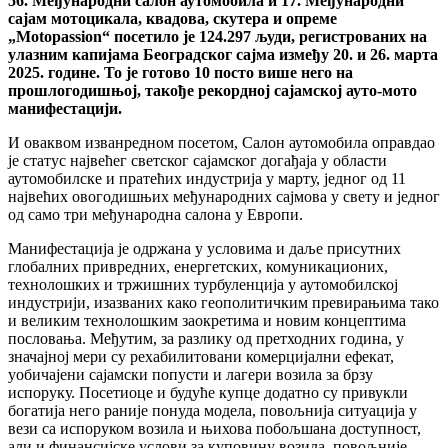
56. Међународни салон аутомобила и 17. Међународни
сајам мотоцикала, квадова, скутера и опреме
„
Motopassion
“ посетило је 124.297 људи, регистрованих на
улазним капијама Београдског сајма између 20. и 26. марта
2025. године. То је готово 10 посто више него на
прошлогодишњој, такође рекордној сајамској ауто-мото
манифестацији.
И оваквом изванредном посетом, Салон аутомобила оправдао
је статус највећег светског сајамског догађаја у области
аутомобилске и пратећих индустрија у марту, једног од 11
највећих овогодишњих међународних сајмова у свету и једног
од само три међународна салона у Европи.
Манифестација је одржана у условима и даље присутних
глобалних привредних, енергетских, комуникационих,
технолошких и тржишних турбуленција у аутомобилској
индустрији, изазваних како геополитичким превирањима тако
и великим технолошким заокретима и новим концептима
пословања. Међутим, за разлику од претходних година, у
значајној мери су рехабилитовани комерцијални ефекат,
уобичајени сајамски попусти и лагери возила за брзу
испоруку. Посетиоце и будуће купце додатно су привукли
богатија него раније понуда модела, повољнија ситуација у
вези са испоруком возила и њихова побољшана доступност,
али и финансијске услови за куповину возила, повољније