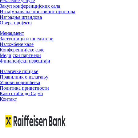
Рекламне услуге
Закуп конференцијских сала
Изнајмљивање пословног простора
Изградња штандова
Овера пројекта
Менаџмент
Заступници и шпедитери
Изложбене хале
Конференцијске сале
Медијски партнери
Финансијски извештаји
Излагачке пријаве
Правилник о излагању
Услови коришћења
Политика приватности
Како стићи до Сајма
Контакт