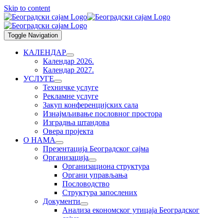
Skip to content
Toggle Navigation
КАЛЕНДАР
Календар 2026.
Календар 2027.
УСЛУГЕ
Техничке услуге
Рекламне услуге
Закуп конференцијских сала
Изнајмљивање пословног простора
Изградња штандова
Овера пројекта
О НАМА
Презентација Београдског сајма
Организација
Организациона структура
Органи управљања
Пословодство
Структура запослених
Документи
Анализа економског утицаја Београдског