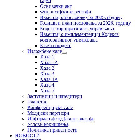
сајма
Оснивачки акт
Финансијски извештаји
Извештај о пословању за 2025. годину
Годишњи план пословања за 2026. годину
Кодекс корпоративног управљања
Извештај о имплементецији Кодекса
корпоративног управљања
Етички кодекс
Изложбене хале
Хала 1
Хала 1А
Хала 2
Хала 3
Хала 3А
Хала 4
Хала 5
Заступници и шпедитери
Чланство
Конференцијске сале
Медијски партнери
Информације од јавног значаја
Услови коришћења
Политика приватности
НОВОСТИ