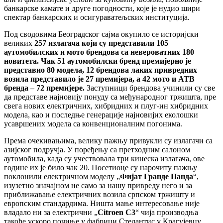
банкарске камате и друге погодности, које је нудио шири
спектар банкарских и осигураватељских институција.
Под сводовима Београдског сајма окупило се историјски
великих
257 излагача који су представили 105
аутомобилских и мото брендова са невероватних 180
новитета. Чак 51 аутомобилски бренд премијерно је
представио 80 модела, 12 брендова лаких привредних
возила представило је 27 премијера, а 42 мото и АТВ
бренда – 72 премијере.
Заступници брендова учинили су све
да представе најновију понуду са међународног тржишта, пре
свега нових електричних, хибридних и плуг-ин хибридних
модела, као и последње генерације најновијих еколошки
усавршених модела са конвенционалним погонима.
Према очекивањима, велику пажњу привукли су излагачи са
азијског подручја. У поређењу са претходним салоном
аутомобила, када су учествовала три кинеска излагача, ове
године их је било чак 20. Посетиоце су нарочиту пажњу
поклонили електричном моделу „
Фијат Гранде Панда
“,
изузетно значајном не само за нашу привреду него и за
приближавање електричних возила српском тржишту и
европским стандардима. Ништа мање интересовање није
владало ни за електрични „
Citroen C3
“ чија производња
такође ускоро почиње у фабрици Стелантис у Крагујевцу.