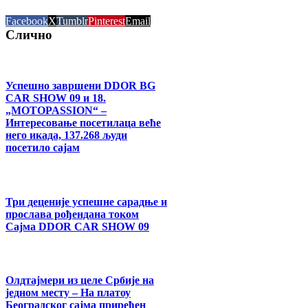
Facebook
X
Tumblr
Pinterest
Email
Слично
Успешно завршени DDOR BG
CAR SHOW 09 и 18.
„MOTOPASSION“ –
Интересовање посетилаца веће
него икада, 137.268 људи
посетило сајам
Три деценије успешне сарадње и
прослава рођендана током
Сајма DDOR CAR SHOW 09
Олдтајмери из целе Србије на
једном месту – На платоу
Београдског сајма приређен