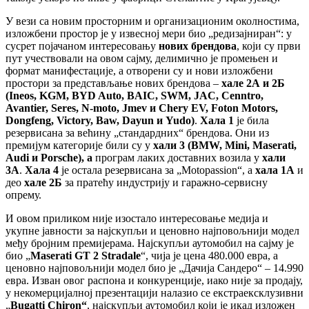
У вези са новим просторним и организационим околностима,
изложбени простор је у извесној мери био „редизајниран“: у
сусрет појачаном интересовању
нових брендова
, који су први
пут учествовали на овом сајму, делимично је промењен и
формат манифестације, а отворени су и нови изложбени
простори за представљање нових брендова –
хале 2А и 2Б
(
Ineos, KGM, BYD Auto, BAIC, SWM, JAC, Cenntro,
Avantier, Seres, N-moto, Jmev
и
Chery EV, Foton Motors,
Dongfeng, Victory, Baw, Dayun
и
Yudo
)
.
Хала 1
је била
резервисана за већину „стандардних“ брендова. Они из
премијум категорије били су у
хали 3
(
BMW, Mini, Maserati,
Audi
и
Porsche
), а
програм лаких доставних возила у
хали
3А
.
Хала 4
је остала резервисана за „Motopassion“, а
хала 1А
и
део
хале 2Б
за пратећу индустрију и гаражно-сервисну
опрему.
И овом приликом није изостало интересовање медија и
укупне јавности за најскупљи и ценовно најповољнији модел
међу бројним премијерама. Најскупљи аутомобил на сајму је
био „
Maserati GT 2 Stradale
“, чија је цена 480.000 евра, а
ценовно најповољнији модел био је „Дачија Сандеро“ – 14.990
евра. Изван овог распона и конкуренције, иако није за продају,
у некомерцијалној презентацији налазио се екстраексклузивни
„
Bugatti Chiron
“
, најскупљи аутомобил који је икад изложен