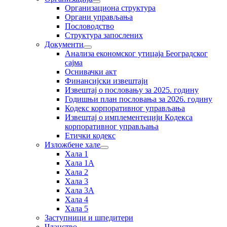
Организациона структура
Органи управљања
Пословодство
Структура запослених
Документи
Анализа економског утицаја Београдског
сајма
Оснивачки акт
Финансијски извештаји
Извештај о пословању за 2025. годину
Годишњи план пословања за 2026. годину
Кодекс корпоративног управљања
Извештај о имплементецији Кодекса
корпоративног управљања
Етички кодекс
Изложбене хале
Хала 1
Хала 1А
Хала 2
Хала 3
Хала 3А
Хала 4
Хала 5
Заступници и шпедитери
Чланство