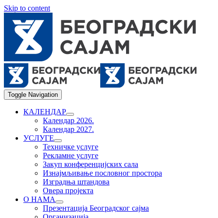
Skip to content
Toggle Navigation
КАЛЕНДАР
Календар 2026.
Календар 2027.
УСЛУГЕ
Техничке услуге
Рекламне услуге
Закуп конференцијских сала
Изнајмљивање пословног простора
Изградња штандова
Овера пројекта
О НАМА
Презентација Београдског сајма
Организација