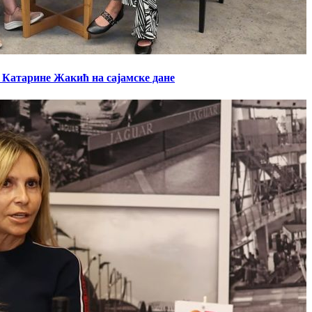
а Катарине Жакић на сајамске дане