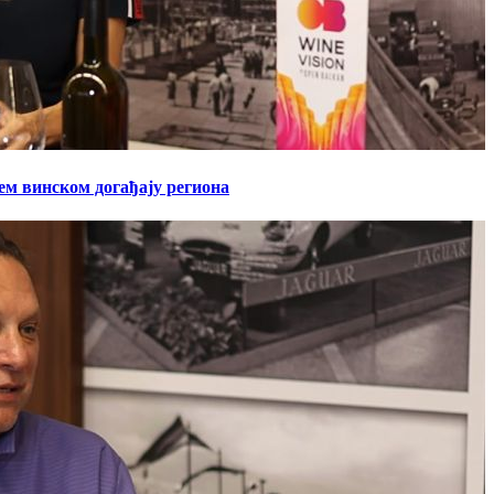
ћем винском догађају региона