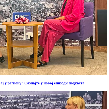
ај у региону? Сазнајте у новој епизоди подкаста