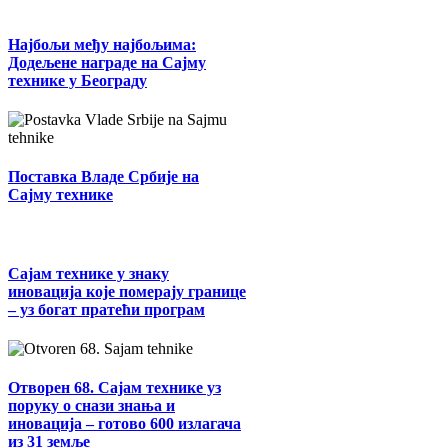
Најбољи међу најбољима:
Додељене награде на Сајму
технике у Београду
Поставка Владе Србије на
Сајму технике
Сајам технике у знаку
иновација које померају границе
– уз богат пратећи програм
Отворен 68. Сајам технике уз
поруку о снази знања и
иновација – готово 600 излагача
из 31 земље