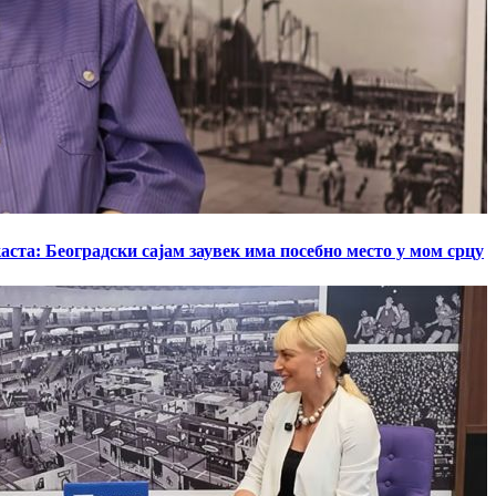
ста: Београдски сајам заувек има посебно место у мом срцу