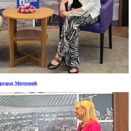
 Предраг Митровић