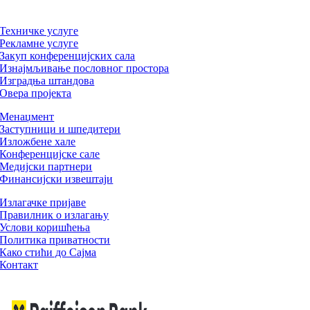
Техничке услуге
Рекламне услуге
Закуп конференцијских сала
Изнајмљивање пословног простора
Изградња штандова
Овера пројекта
Менаџмент
Заступници и шпедитери
Изложбене хале
Конференцијске сале
Медијски партнери
Финансијски извештаји
Излагачке пријаве
Правилник о излагању
Услови коришћења
Политика приватности
Како стићи до Сајма
Контакт