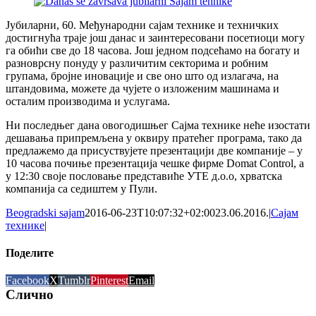
Јубиларни, 60. Међународни сајам технике и техничких
достигнућа траје још данас и заинтересовани посетиоци могу
га обићи све до 18 часова. Још једном подсећамо на богату и
разноврсну понуду у различитим секторима и робним
групама, бројне иновације и све оно што од излагача, на
штандовима, можете да чујете о изложеним машинама и
осталим производима и услугама.
Ни последњег дана овогодишњег Сајма технике неће изостати
дешавања припремљена у оквиру пратећег програма, тако да
предлажемо да присуствујете презентацији две компаније – у
10 часова почиње презентација чешке фирме Domat Control, а
у 12:30 своје пословање представиће УТЕ д.о.о, хрватска
компанија са седиштем у Пули.
Beogradski sajam
2016-06-23T10:07:32+02:00
23.06.2016.
|
Сајам
технике
|
Поделите
Facebook
X
Tumblr
Pinterest
Email
Слично