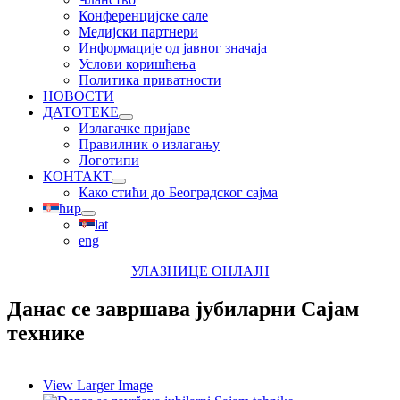
Конференцијске сале
Медијски партнери
Информације од јавног значаја
Услови коришћења
Политика приватности
НОВОСТИ
ДАТОТЕКЕ
Излагачке пријаве
Правилник о излагању
Логотипи
КОНТАКТ
Како стићи до Београдског сајма
ћир
lat
eng
УЛАЗНИЦЕ ОНЛАЈН
Данас се завршава јубиларни Сајам
технике
View Larger Image