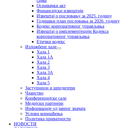
сајма
Оснивачки акт
Финансијски извештаји
Извештај о пословању за 2025. годину
Годишњи план пословања за 2026. годину
Кодекс корпоративног управљања
Извештај о имплементецији Кодекса
корпоративног управљања
Етички кодекс
Изложбене хале
Хала 1
Хала 1А
Хала 2
Хала 3
Хала 3А
Хала 4
Хала 5
Заступници и шпедитери
Чланство
Конференцијске сале
Медијски партнери
Информације од јавног значаја
Услови коришћења
Политика приватности
НОВОСТИ