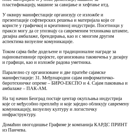
пластификацију, машине за савијање и хефтање итд.
У оквиру манифестације организују се изложбе и
презентације софтверских решења и материјала који се
користе у графичкој и креативној индустрији. Посетиоци у
пракси могу да се упознају са савременим техникама штампе,
дизајна амбалаже, брендирања, као и с многим другим
аспектима визуелне комуникације.
Током сајма биће додељене и традиционалне награде за
најиновативније пројекте, организована такмичења у дизајну
и графици, као и изложбе радова уметника.
Паралелно су организоване и две пратеће сајамске
манифестације: 31. Међународни сајам информатичко-
биротехничке опреме – БИРО-ЕКСПО и 4. Сајам паковања и
амбалаже – ПАК-АМ.
На тај начин Београд постаје центар окупљања индустрија
које се међусобно преплићу и које заједно обликују савремену
комуникацију, визуелну културу и логистичку
инфраструктуру.
Домаћин овогодишње Графиме је компанија КАРДС ПРИНТ
из Панчева.