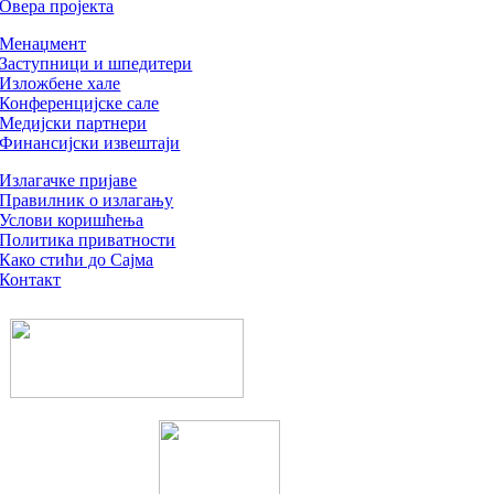
Овера пројекта
Менаџмент
Заступници и шпедитери
Изложбене хале
Конференцијске сале
Медијски партнери
Финансијски извештаји
Излагачке пријаве
Правилник о излагању
Услови коришћења
Политика приватности
Како стићи до Сајма
Контакт