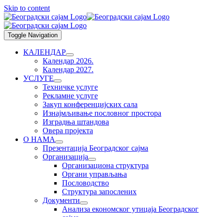
Skip to content
Toggle Navigation
КАЛЕНДАР
Календар 2026.
Календар 2027.
УСЛУГЕ
Техничке услуге
Рекламне услуге
Закуп конференцијских сала
Изнајмљивање пословног простора
Изградња штандова
Овера пројекта
О НАМА
Презентација Београдског сајма
Организација
Организациона структура
Органи управљања
Пословодство
Структура запослених
Документи
Анализа економског утицаја Београдског