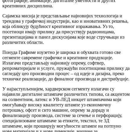
фотографије, анимације, дигиталне уметности и других
креативних дисциплина.
Сајамска мисија је представљање најновијих технологија и
трендова у графичкој индустрији, као и иновативних решења,
која обликују будућност креативног изражавања. Уз то,
посетиоци имају прилику да присуствују радионицама,
презентацијама и панел дискусијама које воде стручњаци из
различитих области.
Понуда Графиме изузетно је широка и обухвата готово све
сегменте савремене графичке и креативне продукције.
Излагачи представљају најновију опрему, софтвер,
репроматеријале и услуге, пружајући посетиоцима прилику да
сагледају цео производни процес – од идеје и дизајна, преко
техничке реализације, до финалног производа и дистрибуције.
У најзаступљенијем, хардверском сегменту излагачи су
најавили дигиталне штампаче различитих типова, са акцентом
на солвентним, латекс и УВ-ЛЕД инкџет штампачима који
омогућавају високу квалитету штампе уз економичну
потрошњу, офсет и сито машине, опрему за дораду и
финализацију производа, системе за сечење и перфорацију,
специјализоване штампаче за етикете, текстил, те 3Д
штампаче, који проширују могућности штампе на потпуно
нове материјале и у нове димензије, машине за