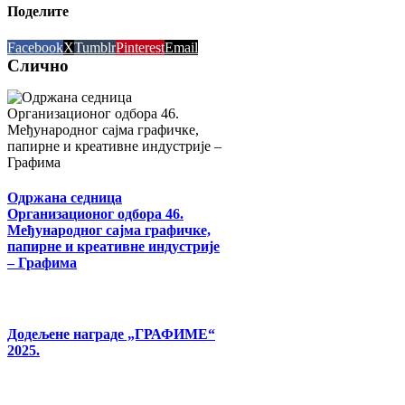
Поделите
Facebook
X
Tumblr
Pinterest
Email
Слично
Одржана седница
Организационог одбора 46.
Међународног сајма графичке,
папирне и креативне индустрије
– Графима
Додељене награде „ГРАФИМЕ“
2025.