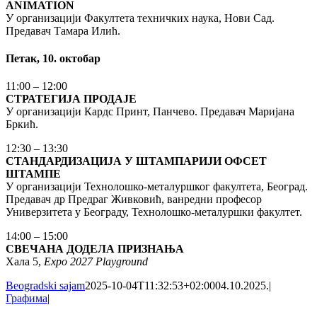
ANIMATION
У организацији Факултета техничких наука, Нови Сад.
Предавач Тамара Илић.
Петак, 10. октобар
11:00 – 12:00
СТРАТЕГИЈА ПРОДАЈЕ
У организацији Кардс Принт, Панчево. Предавач Маријана
Бркић.
12:30 – 13:30
СТАНДАРДИЗАЦИЈА У ШТАМПАРИЈИ ОФСЕТ
ШТАМПЕ
У организацији Технолошко-металуршког факултета, Београд.
Предавач др Предраг Живковић, ванредни професор
Универзитета у Београду, Технолошко-металуршки факултет.
14:00 – 15:00
СВЕЧАНА ДОДЕЛА ПРИЗНАЊА
Хала 5,
Expo 2027 Playground
Beogradski sajam
2025-10-04T11:32:53+02:00
04.10.2025.
|
Графима
|