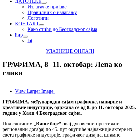
ДАТОТЕКЕ
Излагачке пријаве
Правилник о излагању
Логотипи
КОНТАКТ
Како стићи до Београдског сајма
ћир
lat
УЛАЗНИЦЕ ОНЛАЈН
ГРАФИМА, 8 -11. октобар: Лепа ко
слика
View Larger Image
ГРАФИМА, међународни сајам графичке, папирне и
креативне индустрије, одржава се од 8. до 11. октобра 2025.
године у Хали 4 Београдског сајма.
Под слоганом „
Више боје“
овај дуговечни престижни
регионални догађај по 45. пут окупиће најважније актере из
света графичке индустрије, графичког дизајна, штампе,