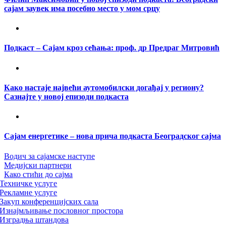
сајам заувек има посебно место у мом срцу
Подкаст – Сајам кроз сећања: проф. др Предраг Митровић
Како настаје највећи аутомобилски догађај у региону?
Сазнајте у новој епизоди подкаста
Сајам енергетике – нова прича подкаста Београдског сајма
Водич за сајамске наступе
Медијски партнери
Како стићи до сајма
Техничке услуге
Рекламне услуге
Закуп конференцијских сала
Изнајмљивање пословног простора
Изградња штандова