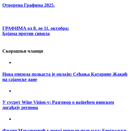
Отворена Графима 2025.
ГРАФИМА од 8. до 11. октобра:
Бојама против сивила
Скорашњи чланци
Нова епизода подкаста је онлајн: Сећања Катарине Жакић
на сајамске дане
У сусрет Wine Vision-у: Разговор о највећем винском
догађају региона
Филип Максимовић у новој епизоди подкаста: Београдски